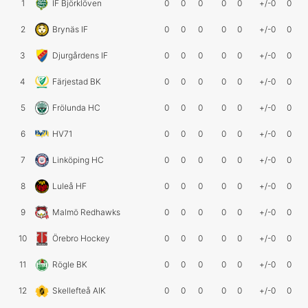
1
IF Björklöven
0
0
0
0
0
+/-0
0
2
Brynäs IF
0
0
0
0
0
+/-0
0
3
Djurgårdens IF
0
0
0
0
0
+/-0
0
4
Färjestad BK
0
0
0
0
0
+/-0
0
5
Frölunda HC
0
0
0
0
0
+/-0
0
6
HV71
0
0
0
0
0
+/-0
0
7
Linköping HC
0
0
0
0
0
+/-0
0
8
Luleå HF
0
0
0
0
0
+/-0
0
9
Malmö Redhawks
0
0
0
0
0
+/-0
0
10
Örebro Hockey
0
0
0
0
0
+/-0
0
11
Rögle BK
0
0
0
0
0
+/-0
0
12
Skellefteå AIK
0
0
0
0
0
+/-0
0