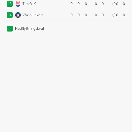
13
Timrå IK
0
0
0
0
0
+/-0
0
14
Växjö Lakers
0
0
0
0
0
+/-0
0
Nedflyttningskval