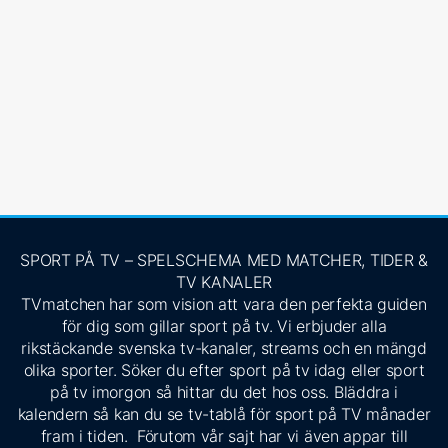
SPORT PÅ TV – SPELSCHEMA MED MATCHER, TIDER &
TV KANALER
TVmatchen har som vision att vara den perfekta guiden
för dig som gillar sport på tv. Vi erbjuder alla
rikstäckande svenska tv-kanaler, streams och en mängd
olika sporter. Söker du efter sport på tv idag eller sport
på tv imorgon så hittar du det hos oss. Bläddra i
kalendern så kan du se tv-tablå för sport på TV månader
fram i tiden. Förutom vår sajt har vi även appar till