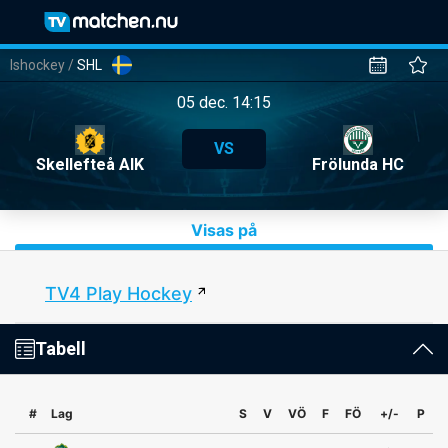
Ishockey
/
SHL
05 dec. 14:15
VS
Skellefteå AIK
Frölunda HC
Visas på
TV4 Play Hockey
Tabell
#
Lag
S
V
VÖ
F
FÖ
+/-
P