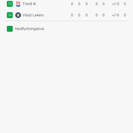
13
Timrå IK
0
0
0
0
0
+/-0
0
14
Växjö Lakers
0
0
0
0
0
+/-0
0
Nedflyttningskval