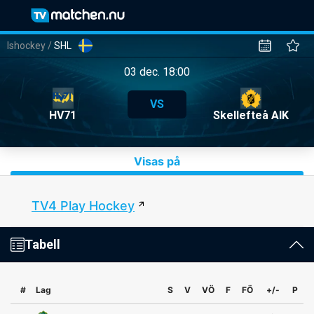
Ishockey
/
SHL
03 dec. 18:00
VS
HV71
Skellefteå AIK
Visas på
TV4 Play Hockey
Tabell
#
Lag
S
V
VÖ
F
FÖ
+/-
P