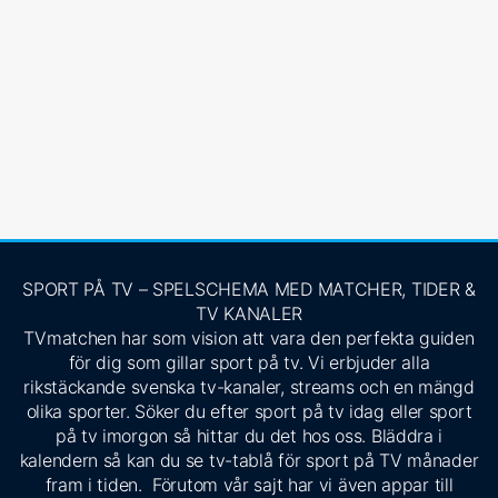
SPORT PÅ TV – SPELSCHEMA MED MATCHER, TIDER &
TV KANALER
TVmatchen har som vision att vara den perfekta guiden
för dig som gillar sport på tv. Vi erbjuder alla
rikstäckande svenska tv-kanaler, streams och en mängd
olika sporter. Söker du efter sport på tv idag eller sport
på tv imorgon så hittar du det hos oss. Bläddra i
kalendern så kan du se tv-tablå för sport på TV månader
fram i tiden. Förutom vår sajt har vi även appar till