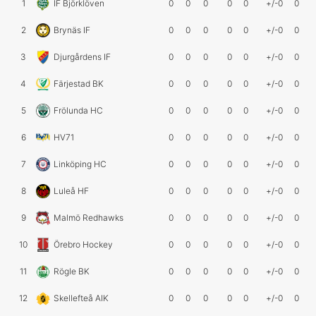
1
IF Björklöven
0
0
0
0
0
+/-0
0
2
Brynäs IF
0
0
0
0
0
+/-0
0
3
Djurgårdens IF
0
0
0
0
0
+/-0
0
4
Färjestad BK
0
0
0
0
0
+/-0
0
5
Frölunda HC
0
0
0
0
0
+/-0
0
6
HV71
0
0
0
0
0
+/-0
0
7
Linköping HC
0
0
0
0
0
+/-0
0
8
Luleå HF
0
0
0
0
0
+/-0
0
9
Malmö Redhawks
0
0
0
0
0
+/-0
0
10
Örebro Hockey
0
0
0
0
0
+/-0
0
11
Rögle BK
0
0
0
0
0
+/-0
0
12
Skellefteå AIK
0
0
0
0
0
+/-0
0