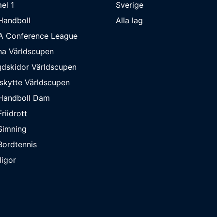
el 1
Sverige
Handboll
Alla lag
A Conference League
na Världscupen
dskidor Världscupen
skytte Världscupen
Handboll Dam
riidrott
Simning
ordtennis
ligor