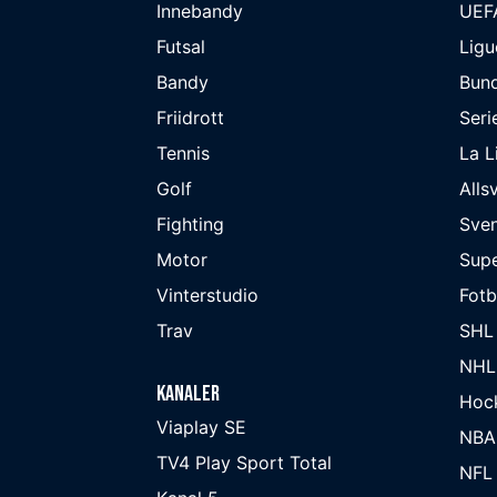
Innebandy
UEF
Futsal
Ligu
Bandy
Bund
Friidrott
Seri
Tennis
La L
Golf
Alls
Fighting
Sve
Motor
Supe
Vinterstudio
Fot
Trav
SHL
NHL
Kanaler
Hoc
Viaplay SE
NBA
TV4 Play Sport Total
NFL