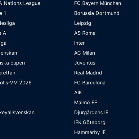
A Nations League
FC Bayern München
e 1
Borussia Dortmund
esliga
Leipzig
e A
AS Roma
iga
Inter
venskan
AC Milan
nska cupen
Juventus
rettan
Real Madrid
bolls-VM 2026
FC Barcelona
AIK
Malmö FF
keyallsvenskan
Djurgårdens IF
IFK Göteborg
Hammarby IF