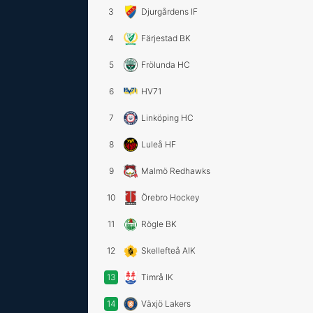
3
Djurgårdens IF
4
Färjestad BK
5
Frölunda HC
6
HV71
7
Linköping HC
8
Luleå HF
9
Malmö Redhawks
10
Örebro Hockey
11
Rögle BK
12
Skellefteå AIK
13
Timrå IK
14
Växjö Lakers