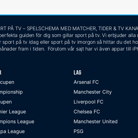
RT PÅ TV – SPELSCHEMA MED MATCHER, TIDER & TV KAN
rfekta guiden för dig som gillar sport på tv. Vi erbjuder alla
 sport på tv idag eller sport på tv imorgon så hittar du det ho
ånader fram i tiden. Förutom vår sajt har vi även appar till i
r
Lag
-cupen
Arsenal FC
mpionship
Manchester City
cupen
Liverpool FC
ier League
Chelsea FC
mpions League
Manchester United
opa League
PSG