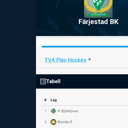
Färjestad BK
TV4 Play Hockey
Tabell
#
Lag
1
IF Björklöven
2
Brynäs IF