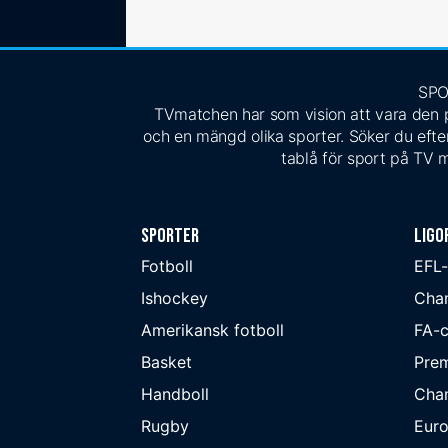
SPO
TVmatchen har som vision att vara den pe
och en mängd olika sporter. Söker du efter
tablå för sport på TV m
Sporter
Ligo
Fotboll
EFL
Ishockey
Cha
Amerikansk fotboll
FA-
Basket
Prem
Handboll
Cha
Rugby
Eur