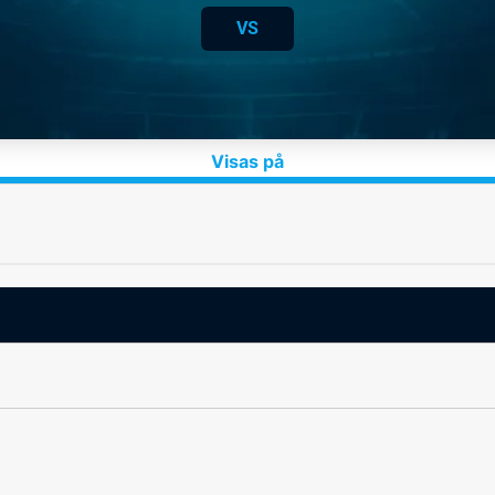
VS
Visas på