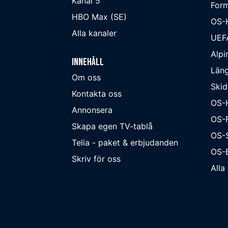
Kanal 5
Form
HBO Max (SE)
OS-
Alla kanaler
UEF
Alpi
Innehåll
Läng
Om oss
Skid
Kontakta oss
OS-
Annonsera
OS-F
Skapa egen TV-tablå
OS-
Telia - paket & erbjudanden
OS-B
Skriv för oss
Alla 