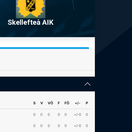
Skellefteå AIK
S
V
VÖ
F
FÖ
+/-
P
0
0
0
0
0
+/-0
0
0
0
0
0
0
+/-0
0