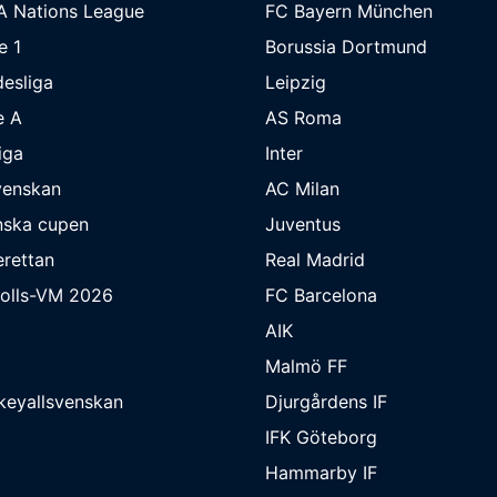
A Nations League
FC Bayern München
e 1
Borussia Dortmund
esliga
Leipzig
e A
AS Roma
iga
Inter
venskan
AC Milan
nska cupen
Juventus
rettan
Real Madrid
bolls-VM 2026
FC Barcelona
AIK
Malmö FF
keyallsvenskan
Djurgårdens IF
IFK Göteborg
Hammarby IF