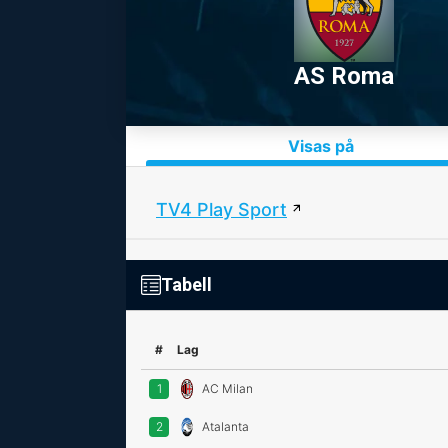
AS Roma
Visas på
TV4 Play Sport
Tabell
#
Lag
1
AC Milan
2
Atalanta