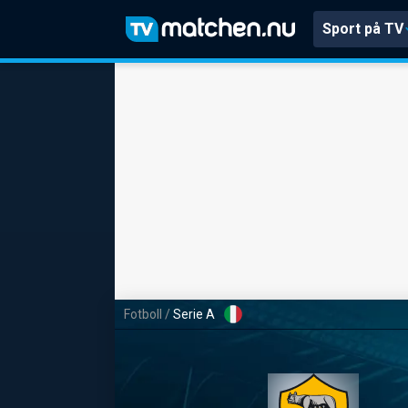
Sport på TV
Fotboll
/
Serie A