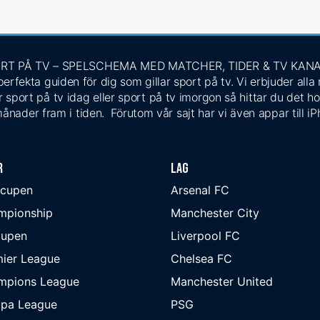
RT PÅ TV – SPELSCHEMA MED MATCHER, TIDER & TV KAN
rfekta guiden för dig som gillar sport på tv. Vi erbjuder alla
 sport på tv idag eller sport på tv imorgon så hittar du det ho
ånader fram i tiden. Förutom vår sajt har vi även appar till i
r
Lag
-cupen
Arsenal FC
mpionship
Manchester City
cupen
Liverpool FC
ier League
Chelsea FC
mpions League
Manchester United
opa League
PSG