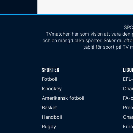
SPO
TVmatchen har som vision att vara den pe
och en mängd olika sporter. Söker du efter
tablå för sport på TV m
Sporter
Ligo
Fotboll
EFL
Ishockey
Cha
Amerikansk fotboll
FA-
Basket
Prem
Handboll
Cha
Rugby
Eur