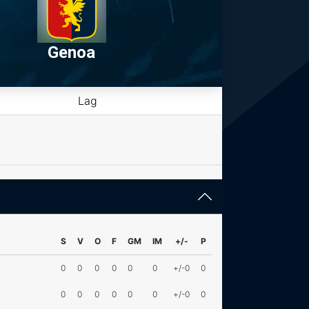
Genoa
Lag
S
V
O
F
GM
IM
+/-
P
0
0
0
0
0
0
+/-0
0
0
0
0
0
0
0
+/-0
0