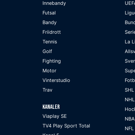
Innebandy
UEF
Futsal
Ligu
Bandy
Bund
Friidrott
Seri
Tennis
La L
Golf
Alls
Fighting
Sve
Motor
Supe
Vinterstudio
Fot
Trav
SHL
NHL
Kanaler
Hoc
Viaplay SE
NBA
TV4 Play Sport Total
NFL