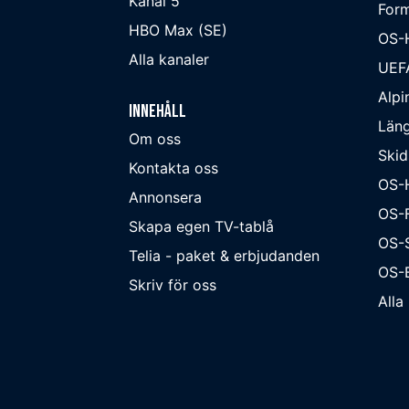
Kanal 5
Form
HBO Max (SE)
OS-
Alla kanaler
UEF
Alpi
Innehåll
Läng
Om oss
Skid
Kontakta oss
OS-
Annonsera
OS-F
Skapa egen TV-tablå
OS-
Telia - paket & erbjudanden
OS-B
Skriv för oss
Alla 