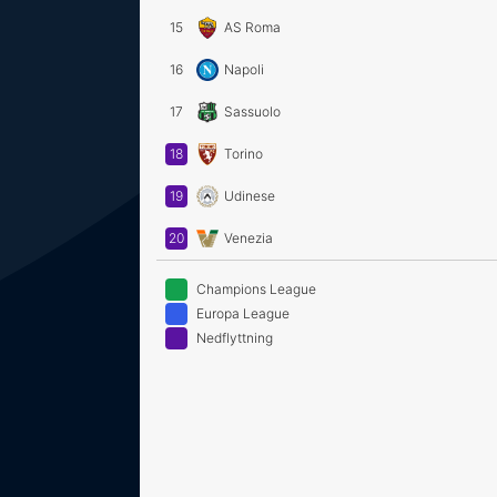
15
AS Roma
16
Napoli
17
Sassuolo
18
Torino
19
Udinese
20
Venezia
Champions League
Europa League
Nedflyttning