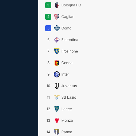
3
Bologna FC
4
Cagliari
5
Como
6
Fiorentina
7
Frosinone
8
Genoa
9
Inter
10
Juventus
11
SS Lazio
12
Lecce
13
Monza
14
Parma