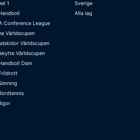
el 1
Sverige
Handboll
Alla lag
A Conference League
na Världscupen
dskidor Världscupen
skytte Världscupen
Handboll Dam
riidrott
Simning
ordtennis
ligor