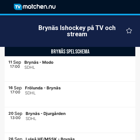
Brynäs Ishockey på TV och
stream
BRYNÄS SPELSCHEMA
Sep
11
Brynäs
-
Modo
17:00
SDHL
Sep
16
Frölunda
-
Brynäs
17:00
SDHL
Sep
20
Brynäs
-
Djurgården
13:00
SDHL
Sep
26
Luleå HF/MSSK
-
Brynäs