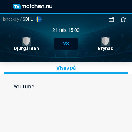
Ishockey
/
SDHL
21 feb. 15:00
VS
Djurgården
Brynäs
Visas på
Youtube