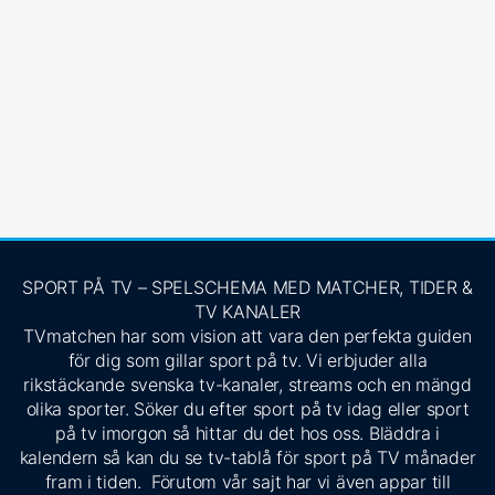
SPORT PÅ TV – SPELSCHEMA MED MATCHER, TIDER &
TV KANALER
TVmatchen har som vision att vara den perfekta guiden
för dig som gillar sport på tv. Vi erbjuder alla
rikstäckande svenska tv-kanaler, streams och en mängd
olika sporter. Söker du efter sport på tv idag eller sport
på tv imorgon så hittar du det hos oss. Bläddra i
kalendern så kan du se tv-tablå för sport på TV månader
fram i tiden. Förutom vår sajt har vi även appar till