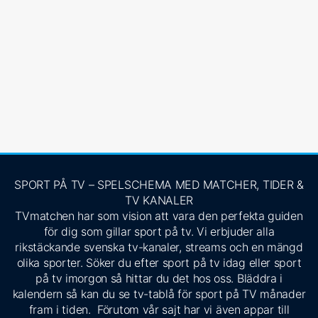
SPORT PÅ TV – SPELSCHEMA MED MATCHER, TIDER &
TV KANALER
TVmatchen har som vision att vara den perfekta guiden
för dig som gillar sport på tv. Vi erbjuder alla
rikstäckande svenska tv-kanaler, streams och en mängd
olika sporter. Söker du efter sport på tv idag eller sport
på tv imorgon så hittar du det hos oss. Bläddra i
kalendern så kan du se tv-tablå för sport på TV månader
fram i tiden. Förutom vår sajt har vi även appar till