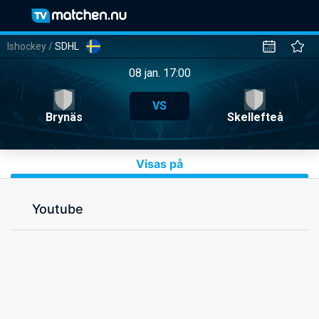
Ishockey
/
SDHL
08 jan. 17:00
VS
Brynäs
Skellefteå
Visas på
Youtube