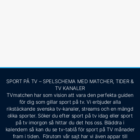
SPORT PÅ TV – SPELSCHEMA MED MATCHER, TIDER &
TV KANALER
TVmatchen har som vision att vara den perfekta guiden
för dig som gillar sport på tv. Vi erbjuder alla
rikstäckande svenska tv-kanaler, streams och en mängd
olika sporter. Söker du efter sport på tv idag eller sport
på tv imorgon så hittar du det hos oss. Bläddra i
kalendern så kan du se tv-tablå för sport på TV månader
fram i tiden. Förutom vår sajt har vi även appar till