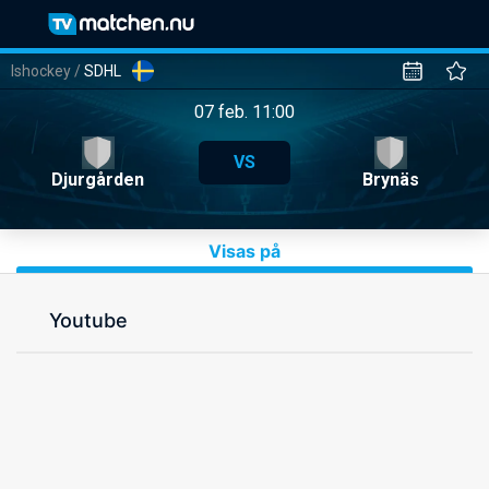
Ishockey
/
SDHL
07 feb. 11:00
VS
Djurgården
Brynäs
Visas på
Youtube