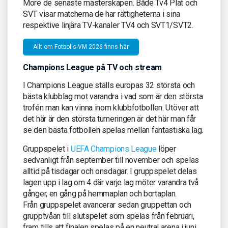
More de senaste mästerskapen. Både Tv4 Plat och
SVT visar matcherna de har rättigheterna i sina
respektive linjära TV-kanaler TV4 och SVT1/SVT2.
Allt om Fotbolls-VM 2026 finns här
Champions League på TV och stream
I Champions League ställs europas 32 största och
bästa klubblag mot varandra i vad som är den största
trofén man kan vinna inom klubbfotbollen. Utöver att
det här är den största turneringen är det här man får
se den bästa fotbollen spelas mellan fantastiska lag.
Gruppspelet i
UEFA Champions League
löper
sedvanligt från september till november och spelas
alltid på tisdagar och onsdagar. I gruppspelet delas
lagen upp i lag om 4 där varje lag möter varandra två
gånger, en gång på hemmaplan och bortaplan.
Från gruppspelet avancerar sedan gruppettan och
grupptvåan till slutspelet som spelas från februari,
fram tills att finalen spelas på en neutral arena i juni.