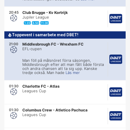
20:45
Club Brugge
-
Kv Kortrijk
Jupiler League
1.22
6.50
11.00
Toppevent i samarbete med DBET!
21:00
Middlesbrough FC
-
Wrexham FC
EFL-cupen
Man föll på målsnöret förra säsongen,
Middlesbrough efter att man fått både första
och andra chansen att ta sig upp. Kanske
tredje också. Man hade
Läs mer
01:30
Charlotte FC
-
Atlas
Leagues Cup
01:30
Columbus Crew
-
Atletico Pachuca
Leagues Cup