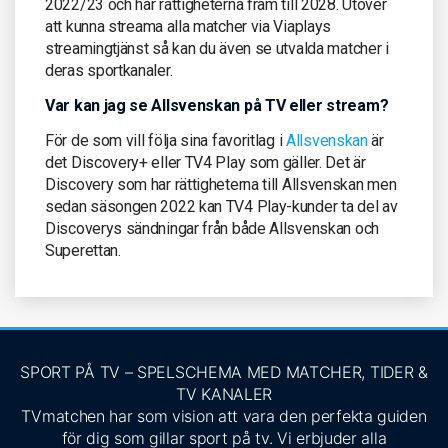
2022/23 och har rättigheterna fram till 2028. Utöver
att kunna streama alla matcher via Viaplays
streamingtjänst så kan du även se utvalda matcher i
deras sportkanaler.
Var kan jag se Allsvenskan på TV eller stream?
För de som vill följa sina favoritlag i
Allsvenskan
är
det Discovery+ eller TV4 Play som gäller. Det är
Discovery som har rättigheterna till Allsvenskan men
sedan säsongen 2022 kan TV4 Play-kunder ta del av
Discoverys sändningar från både Allsvenskan och
Superettan.
SPORT PÅ TV – SPELSCHEMA MED MATCHER, TIDER &
TV KANALER
TVmatchen har som vision att vara den perfekta guiden
för dig som gillar sport på tv. Vi erbjuder alla