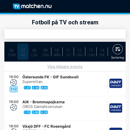
Fotboll på TV och stream
06
07
08
09
10
11
12
13
14
15
16
TORS
FRE
LÖR
SÖN
MÅN
TIS
ONS
TORS
FRE
LÖR
SÖN
Sortering
Visa tidigare events
19:00
Östersunds FK
-
GIF Sundsvall
Superettan
1.37
4.50
8.50
1x2
19:00
AIK
-
Brommapojkarna
OBOS Damallsvenskan
1.70
3.80
4.20
19:00
Växjö DFF
-
FC Rosengård