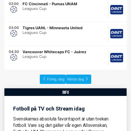
02:00
FC Cincinnati
-
Pumas UNAM
Leagues Cup
03:00
Tigres UANL
-
Minnesota United
Leagues Cup
04:30
Vancouver Whitecaps FC
-
Juárez
Leagues Cup
Föreg. dag
Nästa dag
info
Fotboll på TV och Stream idag
Svenskarnas absoluta favoritsport är utan tvekan
fotboll. Vare sig det gäller vår egen Allsvenskan,