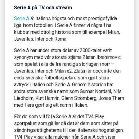
Serie A på TV och stream
Serie A
är Italiens högsta och mest prestigefyllda
liga inom fotbollen. I Serie A finner vi några fina
klubbar med otrolig historia som till exempel Milan,
Juventus, Inter och Roma.
Serie A har under stora delar av 2000-talet varit
synonym med vår största stjärna Zlatan Ibrahimovic
som spelat i alla de tre randiga storlagen i norr –
Juventus, Inter och Milan x2. Zlatan är dock inte den
enda svenske fotbollsspelare som gjort stora
avtryck i Italien och Serie A. Genom historien har
andra stora svenska namn som Gunnar Nordahl, Nils
Liedholm, Kurt Hamrin, Glenn Strömberg, Jonas Thern
med flera gjort sig ett namn i Italien.
För de som vill följa Serie A är det TV4 Play
sportpaket som gäller då det är dem som sitter på
sändningsrättigheterna till den italienska högstaligan.
TV4 Play visar alla matcher från Serie A och visar