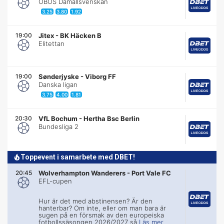
OBOS Damallsvenskan
3.25
3.80
1.92
19:00
Jitex
-
BK Häcken B
Elitettan
19:00
Sønderjyske
-
Viborg FF
Danska ligan
3.75
4.00
1.81
20:30
VfL Bochum
-
Hertha Bsc Berlin
Bundesliga 2
Toppevent i samarbete med DBET!
20:45
Wolverhampton Wanderers
-
Port Vale FC
EFL-cupen
Hur är det med abstinensen? Är den
hanterbar? Om inte, eller om man bara är
sugen på en försmak av den europeiska
fotbollssäsongen 2026/2027 så
Läs mer