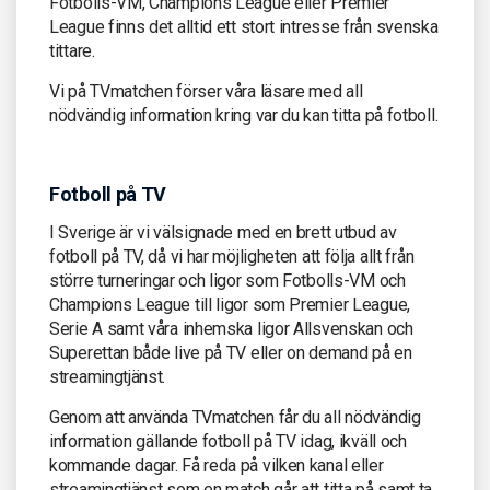
Fotbolls-VM, Champions League eller Premier
League finns det alltid ett stort intresse från svenska
tittare.
Vi på TVmatchen förser våra läsare med all
nödvändig information kring var du kan titta på fotboll.
Fotboll på TV
I Sverige är vi välsignade med en brett utbud av
fotboll på TV, då vi har möjligheten att följa allt från
större turneringar och ligor som Fotbolls-VM och
Champions League till ligor som Premier League,
Serie A samt våra inhemska ligor Allsvenskan och
Superettan både live på TV eller on demand på en
streamingtjänst.
Genom att använda TVmatchen får du all nödvändig
information gällande fotboll på TV idag, ikväll och
kommande dagar. Få reda på vilken kanal eller
streamingtjänst som en match går att titta på samt ta