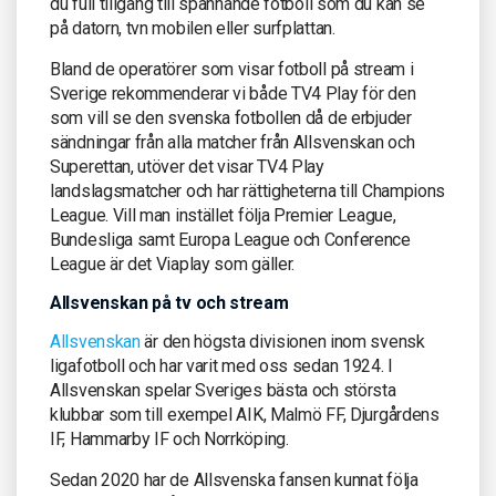
du full tillgång till spännande fotboll som du kan se
på datorn, tvn mobilen eller surfplattan.
Bland de operatörer som visar fotboll på stream i
Sverige rekommenderar vi både TV4 Play för den
som vill se den svenska fotbollen då de erbjuder
sändningar från alla matcher från Allsvenskan och
Superettan, utöver det visar TV4 Play
landslagsmatcher och har rättigheterna till Champions
League. Vill man instället följa Premier League,
Bundesliga samt Europa League och Conference
League är det Viaplay som gäller.
Allsvenskan på tv och stream
Allsvenskan
är den högsta divisionen inom svensk
ligafotboll och har varit med oss sedan 1924. I
Allsvenskan spelar Sveriges bästa och största
klubbar som till exempel AIK, Malmö FF, Djurgårdens
IF, Hammarby IF och Norrköping.
Sedan 2020 har de Allsvenska fansen kunnat följa