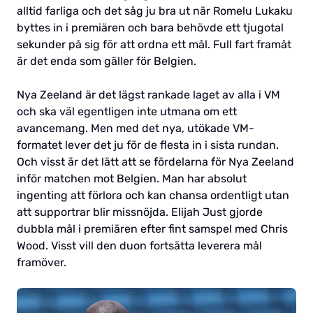
alltid farliga och det såg ju bra ut när Romelu Lukaku
byttes in i premiären och bara behövde ett tjugotal
sekunder på sig för att ordna ett mål. Full fart framåt
är det enda som gäller för Belgien.
Nya Zeeland är det lägst rankade laget av alla i VM
och ska väl egentligen inte utmana om ett
avancemang. Men med det nya, utökade VM-
formatet lever det ju för de flesta in i sista rundan.
Och visst är det lätt att se fördelarna för Nya Zeeland
inför matchen mot Belgien. Man har absolut
ingenting att förlora och kan chansa ordentligt utan
att supportrar blir missnöjda. Elijah Just gjorde
dubbla mål i premiären efter fint samspel med Chris
Wood. Visst vill den duon fortsätta leverera mål
framöver.