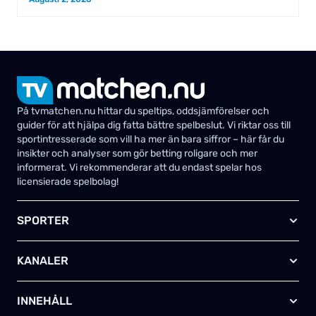
På tvmatchen.nu hittar du speltips, oddsjämförelser och
guider för att hjälpa dig fatta bättre spelbeslut. Vi riktar oss till
sportintresserade som vill ha mer än bara siffror – här får du
insikter och analyser som gör betting roligare och mer
informerat. Vi rekommenderar att du endast spelar hos
licensierade spelbolag!
SPORTER
Fotboll
KANALER
Ishockey
Amerikansk fotboll
Viaplay SE
Basket
INNEHÅLL
TV4 Play Sport Total