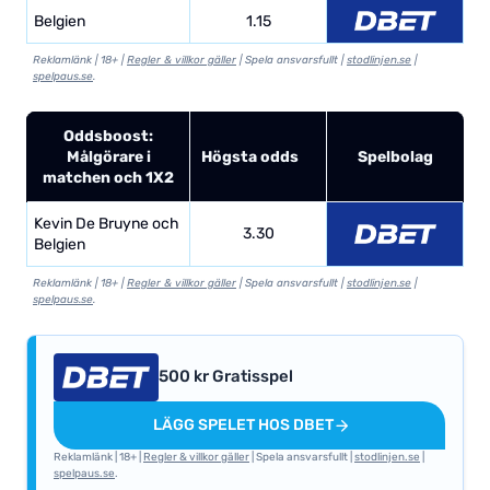
Belgien
1.15
Reklamlänk | 18+ |
Regler & villkor gäller
| Spela ansvarsfullt |
stodlinjen.se
|
spelpaus.se
.
Oddsboost:
Målgörare i
Högsta odds
Spelbolag
matchen och 1X2
Kevin De Bruyne och
3.30
Belgien
Reklamlänk | 18+ |
Regler & villkor gäller
| Spela ansvarsfullt |
stodlinjen.se
|
spelpaus.se
.
500 kr Gratisspel
LÄGG SPELET HOS DBET
Reklamlänk | 18+ |
Regler & villkor gäller
| Spela ansvarsfullt |
stodlinjen.se
|
spelpaus.se
.