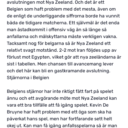
avslutningen mot Nya Zeeland. Och det är ett
Belgien som haft problem med det mesta, även om
de enligt de underliggande siffrorna borde ha vunnit
båda de tidigare matcherna. Ett självmål är det enda
man åstadkommit i offensiv väg än så länge så
anfallarna och målskyttarna måste verkligen vakna.
Tacksamt nog för belgarna så är Nya Zeeland ett
relativt svagt motstånd. 2-2 mot Iran följdes upp av
förlust mot Egypten, vilket gör att nya zeeländarna är
sist i tabellen. Men chansen till avancemang lever
och det här kan bli en gastkramande avslutning.
Stjärnorna i Belgien
Belgiens stjärnor har inte riktigt fått fart på spelet
ännu och ett avgörande möte mot Nya Zeeland kan
vara ett bra tillfälle att få igång spelet. Kevin De
Bruyne har haft problem med ett öga som ska ha
påverkat hans spel, men har fortfarande sett helt
okej ut. Kan man få igång anfallsspelarna så är man