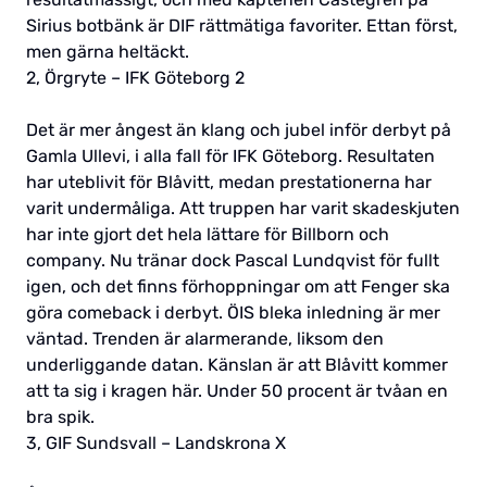
Sirius botbänk är DIF rättmätiga favoriter. Ettan först,
men gärna heltäckt.
2, Örgryte – IFK Göteborg 2
Det är mer ångest än klang och jubel inför derbyt på
Gamla Ullevi, i alla fall för IFK Göteborg. Resultaten
har uteblivit för Blåvitt, medan prestationerna har
varit undermåliga. Att truppen har varit skadeskjuten
har inte gjort det hela lättare för Billborn och
company. Nu tränar dock Pascal Lundqvist för fullt
igen, och det finns förhoppningar om att Fenger ska
göra comeback i derbyt. ÖIS bleka inledning är mer
väntad. Trenden är alarmerande, liksom den
underliggande datan. Känslan är att Blåvitt kommer
att ta sig i kragen här. Under 50 procent är tvåan en
bra spik.
3, GIF Sundsvall – Landskrona X