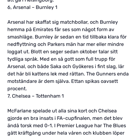
6, Arsenal – Burnley 1
Arsenal har skaffat sig matchbollar, och Burnley
hemma på Emirates får ses som något form av
smashläge. Burnley är sedan en tid tillbaka klara för
nedflyttning och Parkers män har mer eller mindre
loggat ut. Blott en seger sedan oktober talar sitt
tydliga språk. Med en så gott som full trupp för
Arsenal, och både Saka och Gyökeres i fint slag, lär
det här bli kattens lek med råttan. The Gunners enda
motståndare är dem själva. Ettan spikas oavsett
procent.
7, Chelsea – Tottenham 1
McFarlane spelade ut alla sina kort och Chelsea
gjorde en bra insats i FA-cupfinalen, men det blev
ändå torsk med 0-1. I Premier League har The Blues
gått kräftgång under hela våren och klubben löper