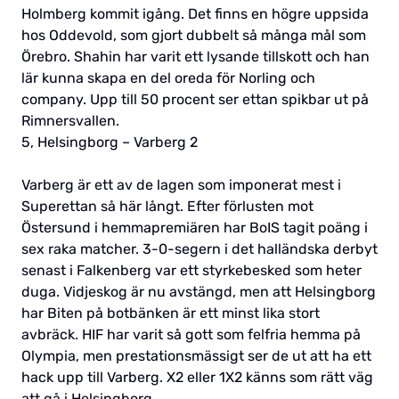
Holmberg kommit igång. Det finns en högre uppsida
hos Oddevold, som gjort dubbelt så många mål som
Örebro. Shahin har varit ett lysande tillskott och han
lär kunna skapa en del oreda för Norling och
company. Upp till 50 procent ser ettan spikbar ut på
Rimnersvallen.
5, Helsingborg – Varberg 2
Varberg är ett av de lagen som imponerat mest i
Superettan så här långt. Efter förlusten mot
Östersund i hemmapremiären har BoIS tagit poäng i
sex raka matcher. 3-0-segern i det halländska derbyt
senast i Falkenberg var ett styrkebesked som heter
duga. Vidjeskog är nu avstängd, men att Helsingborg
har Biten på botbänken är ett minst lika stort
avbräck. HIF har varit så gott som felfria hemma på
Olympia, men prestationsmässigt ser de ut att ha ett
hack upp till Varberg. X2 eller 1X2 känns som rätt väg
att gå i Helsingborg.