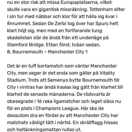
nu en stor risk att missa Europaplatserna, vilket
skulle vara en gigantisk missräkning. Tottenham sliter
i sin tur med näbbar och klor för att hålla sig kvar i
finrummet. Sedan De Zerbi tog över har Spurs helt
klart höjt sig, men med en fortfarande tung
skadelistan slår de ändå från ett underläge på
Stamford Bridge. Ettan först, tvåan sedan.
8, Bournemouth – Manchester City 1
Det är en tuff bortamatch som väntar Manchester
City, men seger är det enda som gäller på Vitality
Stadium. Trots att Semenyo bytte Bournemouth till
City i vintras har ändå Iraolas lag gått från klarhet till
klarhet de senaste månaderna. De rödsvarta är
obesegrade i 16 raka ligamatcher och laget slåss nu
för en plats i Champions League. Här ska de
dessutom dra en fördel av att Manchester City har
matchats väldigt tätt i närtid. En skrällflagg hissas
och heltäckningsmattan rullas ut.