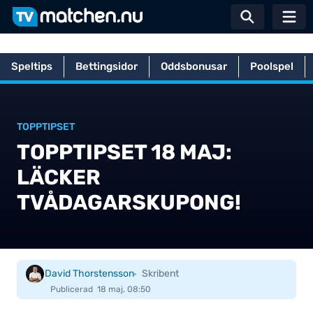
Växla sö
Speltips
Bettingsidor
Oddsbonusar
Poolspel
Hem
Betting
Poolspel
Topptipset
Topptipset 18 maj: Läcker
TOPPTIPSET
TOPPTIPSET 18 MAJ:
LÄCKER
TVÅDAGARSKUPONG!
David Thorstensson
Skribent
Publicerad
18 maj, 08:50