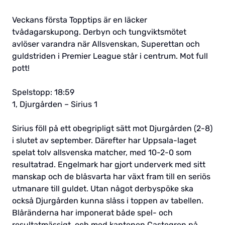
Veckans första Topptips är en läcker
tvådagarskupong. Derbyn och tungviktsmötet
avlöser varandra när Allsvenskan, Superettan och
guldstriden i Premier League står i centrum. Mot full
pott!
Spelstopp: 18:59
1, Djurgården – Sirius 1
Sirius föll på ett obegripligt sätt mot Djurgården (2-8)
i slutet av september. Därefter har Uppsala-laget
spelat tolv allsvenska matcher, med 10-2-0 som
resultatrad. Engelmark har gjort underverk med sitt
manskap och de blåsvarta har växt fram till en seriös
utmanare till guldet. Utan något derbyspöke ska
också Djurgården kunna slåss i toppen av tabellen.
Blåränderna har imponerat både spel- och
resultatmässigt, och med kaptenen Castegren på