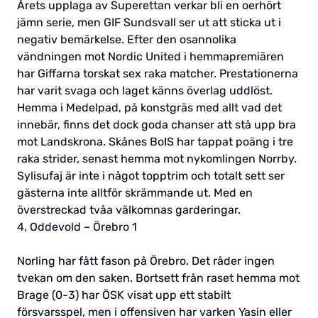
Årets upplaga av Superettan verkar bli en oerhört
jämn serie, men GIF Sundsvall ser ut att sticka ut i
negativ bemärkelse. Efter den osannolika
vändningen mot Nordic United i hemmapremiären
har Giffarna torskat sex raka matcher. Prestationerna
har varit svaga och laget känns överlag uddlöst.
Hemma i Medelpad, på konstgräs med allt vad det
innebär, finns det dock goda chanser att stå upp bra
mot Landskrona. Skånes BoIS har tappat poäng i tre
raka strider, senast hemma mot nykomlingen Norrby.
Sylisufaj är inte i något topptrim och totalt sett ser
gästerna inte alltför skrämmande ut. Med en
överstreckad tvåa välkomnas garderingar.
4, Oddevold – Örebro 1
Norling har fått fason på Örebro. Det råder ingen
tvekan om den saken. Bortsett från raset hemma mot
Brage (0-3) har ÖSK visat upp ett stabilt
försvarsspel, men i offensiven har varken Yasin eller