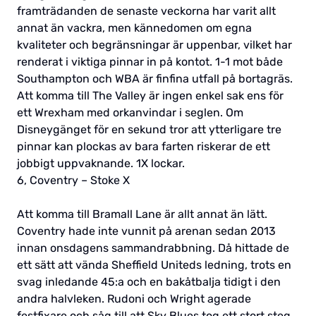
framträdanden de senaste veckorna har varit allt
annat än vackra, men kännedomen om egna
kvaliteter och begränsningar är uppenbar, vilket har
renderat i viktiga pinnar in på kontot. 1-1 mot både
Southampton och WBA är finfina utfall på bortagräs.
Att komma till The Valley är ingen enkel sak ens för
ett Wrexham med orkanvindar i seglen. Om
Disneygänget för en sekund tror att ytterligare tre
pinnar kan plockas av bara farten riskerar de ett
jobbigt uppvaknande. 1X lockar.
6, Coventry – Stoke X
Att komma till Bramall Lane är allt annat än lätt.
Coventry hade inte vunnit på arenan sedan 2013
innan onsdagens sammandrabbning. Då hittade de
ett sätt att vända Sheffield Uniteds ledning, trots en
svag inledande 45:a och en bakåtbalja tidigt i den
andra halvleken. Rudoni och Wright agerade
festfixare och såg till att Sky Blues tog ett stort steg