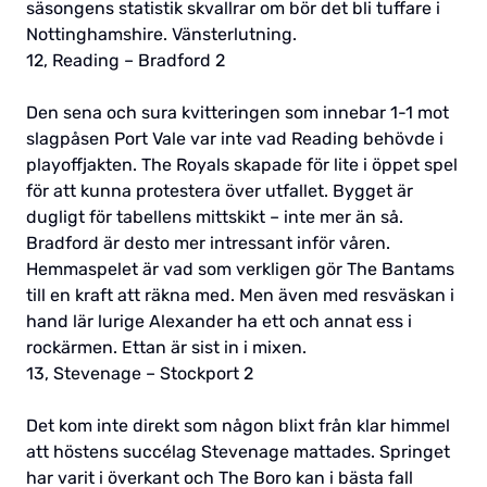
säsongens statistik skvallrar om bör det bli tuffare i
Nottinghamshire. Vänsterlutning.
12, Reading – Bradford 2
Den sena och sura kvitteringen som innebar 1-1 mot
slagpåsen Port Vale var inte vad Reading behövde i
playoffjakten. The Royals skapade för lite i öppet spel
för att kunna protestera över utfallet. Bygget är
dugligt för tabellens mittskikt – inte mer än så.
Bradford är desto mer intressant inför våren.
Hemmaspelet är vad som verkligen gör The Bantams
till en kraft att räkna med. Men även med resväskan i
hand lär lurige Alexander ha ett och annat ess i
rockärmen. Ettan är sist in i mixen.
13, Stevenage – Stockport 2
Det kom inte direkt som någon blixt från klar himmel
att höstens succélag Stevenage mattades. Springet
har varit i överkant och The Boro kan i bästa fall