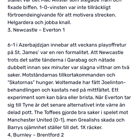
fixade biffen. 1-0-vinsten var inte tillräckligt
förtroendeingivande för att motivera strecken.
Helgardera och jobba knall.
3, Newcastle – Everton 1
6-1 i Azerbajdzjan innebar att veckans playoffretur
på St. James’ var en ren formalitet. Att Newcastle
trots det satte tänderna i Qarabag och nätade
dubbelt innan sex minuter var slagna vittnar om två
saker. Motståndarnas tillkortakommanden och
“Skatornas” hunger. Woltemade har fått Joelinton-
behandlingen och kastats ned på mittfältet. Ett
experiment som kan bära eller brista. När Everton tar
sig till Tyne är det senare alternativet inte värre än
delad pott. The Toffees gjorde bra saker i spelet mot
Manchester United (0-1), men Grealishs skada och
Barrys ojämnhet ställer till det. 1X räcker.
4, Burnley – Brentford 2