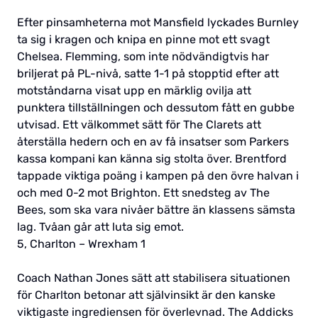
Efter pinsamheterna mot Mansfield lyckades Burnley
ta sig i kragen och knipa en pinne mot ett svagt
Chelsea. Flemming, som inte nödvändigtvis har
briljerat på PL-nivå, satte 1-1 på stopptid efter att
motståndarna visat upp en märklig ovilja att
punktera tillställningen och dessutom fått en gubbe
utvisad. Ett välkommet sätt för The Clarets att
återställa hedern och en av få insatser som Parkers
kassa kompani kan känna sig stolta över. Brentford
tappade viktiga poäng i kampen på den övre halvan i
och med 0-2 mot Brighton. Ett snedsteg av The
Bees, som ska vara nivåer bättre än klassens sämsta
lag. Tvåan går att luta sig emot.
5, Charlton – Wrexham 1
Coach Nathan Jones sätt att stabilisera situationen
för Charlton betonar att självinsikt är den kanske
viktigaste ingrediensen för överlevnad. The Addicks