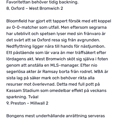
Favoritettan behöver tidig backning.
8, Oxford – West Bromwich 2
Bloomfield har gjort ett tappert försök med ett koppel
av 0-0-matcher som utfall. Men eftersom segrarna
har uteblivit och spetsen lyser med sin frånvaro är
det svårt att se Oxford resa sig från avgrunden.
Nedflyttning ligger nära till hands för nästjumbon.
Ett påstående som lär vara än mer träffsäkert efter
lördagens akt. West Bromwich sköt sig själva i foten
genom att anställa en MLS-manager. Efter nio
segerlösa akter är Ramsay borta från rodret. WBA är
sista lag på säker mark och behöver rikta alla
resurser mot överlevnad. Detta med full pott på
Kassam Stadium som omedelbar effekt på veckans
sparkning. Tvåa!
9, Preston – Millwall 2
Bongens mest underhållande anrättning serveras