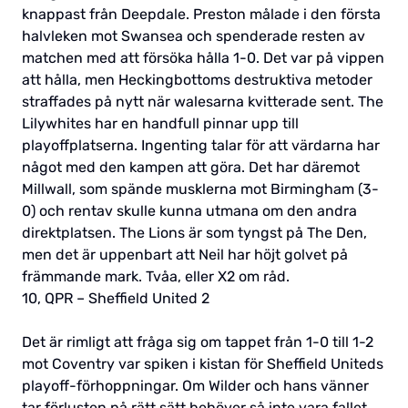
knappast från Deepdale. Preston målade i den första
halvleken mot Swansea och spenderade resten av
matchen med att försöka hålla 1-0. Det var på vippen
att hålla, men Heckingbottoms destruktiva metoder
straffades på nytt när walesarna kvitterade sent. The
Lilywhites har en handfull pinnar upp till
playoffplatserna. Ingenting talar för att värdarna har
något med den kampen att göra. Det har däremot
Millwall, som spände musklerna mot Birmingham (3-
0) och rentav skulle kunna utmana om den andra
direktplatsen. The Lions är som tyngst på The Den,
men det är uppenbart att Neil har höjt golvet på
främmande mark. Tvåa, eller X2 om råd.
10, QPR – Sheffield United 2
Det är rimligt att fråga sig om tappet från 1-0 till 1-2
mot Coventry var spiken i kistan för Sheffield Uniteds
playoff-förhoppningar. Om Wilder och hans vänner
tar förlusten på rätt sätt behöver så inte vara fallet.