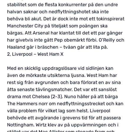
stabilitet som de flesta konkurrenter på den undre
halvan saknar och nedflyttningshotet ska inte
behöva bli akut. Det är dock inte mot ett tokinspirerat
Manchester City på titeljakt som poängen ska
bärgas. Att Arsenal har klantat till det ett par gånger
har givetvis inte gått Pep obemärkt förbi. O’Reilly och
Haaland går i bräschen – tvåan går att lita på.
2, Liverpool – West Ham X
Med en skicklig uppdragslösare vid sidlinjen kan
även de mörkaste utsikterna ljusna. West Ham har
rest sig från avgrunden och bara förlorat en av sina
åtta senaste tävlingsmatcher. Det var ett sanslöst
drama mot Chelsea (2-3). Nuno håller på att bärga
The Hammers norr om nedflyttningsstrecket och kan
vålla problem för vilket lag som helst. Liverpool
behövde ett avgörande i grevens tid för att passera
Nottingham. Wirtz klev av på uppvärmningen och i
stället var det Mac Allister som stegade fram och