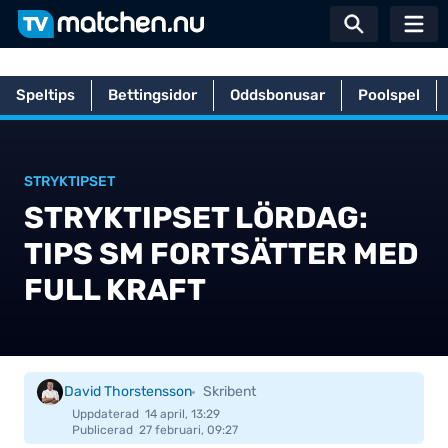
Växla sö
Speltips
Bettingsidor
Oddsbonusar
Poolspel
Hem
Betting
Poolspel
Stryktipset
Stryktipset lördag: Tips S
STRYKTIPSET
STRYKTIPSET LÖRDAG:
TIPS SM FORTSÄTTER MED
FULL KRAFT
David Thorstensson
Skribent
Uppdaterad
14 april, 13:29
Publicerad
27 februari, 09:27