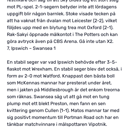
mot PL-spel. 2-1-segern betyder inte att lördagens
uppgift blir någon barnlek. Stoke visade tecken på
att ha vaknat från dvalan mot Leicester (2-2), vilket
följdes upp med en blytung trea mot Oxford (2-1).
Rak-Sakyi öppnade målkontot i The Potters och kan
göra avtryck även på CBS Arena. Gå inte utan X2.
7, Ipswich – Swansea 1
En stabil seger var vad Ipswich behövde efter 3-5-
fiaskot mot Wrexham. En stabil seger blev det också, i
form av 2-0 mot Watford. Knappast den bästa boll
som McKennas mannar har presterat under året,
men i jakten på Middlesbrough är det enkom treorna
som räknas. Swansea såg ut att gå mot en tung
plump mot ett blekt Preston, men fann en sen
kvittering genom Cullen (1-1). Matos mannar tar med
sig positivt momentum till Portman Road och har en
tänkbar matchvinnare i målspottaren Vipotnik.