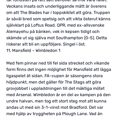
Veckans insats och underliggande mått är överens
om att The Blades har i toppskiktet att göra. Truppen
är såväl bred som spetsig och att vikta österut känns
självklart på Loftus Road. QPR, med ex-allsvenske
Alemayehu på bänken, vek in kepsen tidigt och
skämde ut sig själva mot Southampton (0-5). Detta
riskerar att bli en uppföljare. Singel i öst.
11, Mansfield – Wimbledon 1
Med fem pinnar ned till fel sida strecket och vikande
form finns det ingen möjlighet för Mansfield att lägga
ligaspelet åt sidan. FA-cupen är säsongens stora
höjdpunkt, men det gäller för The Stags att göra
grovjobbet i uppladdningen till det mäktiga mötet
med Arsenal. Wimbledon är en del av kampen på den
undre halvan, men tog ett stort steg mot att kunna
andas ut med sin 3-1-vinst mot Bradford. Det var
med hjälp av tryggheten på Plough Lane. Vad än