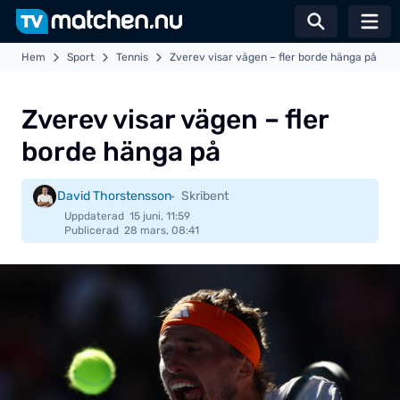
Växla sö
Hem
Sport
Tennis
Zverev visar vägen – fler borde hänga på
Zverev visar vägen – fler
borde hänga på
David Thorstensson
Skribent
Uppdaterad
15 juni, 11:59
Publicerad
28 mars, 08:41