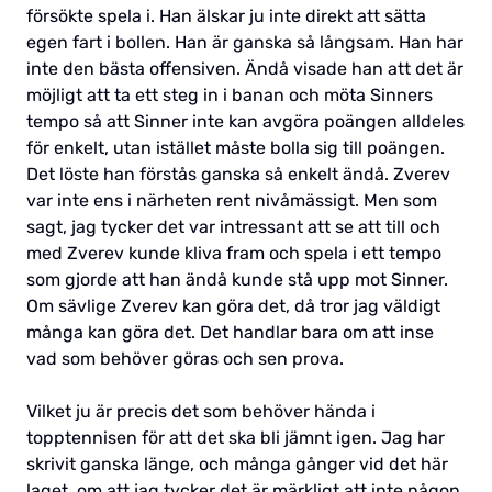
försökte spela i. Han älskar ju inte direkt att sätta
egen fart i bollen. Han är ganska så långsam. Han har
inte den bästa offensiven. Ändå visade han att det är
möjligt att ta ett steg in i banan och möta Sinners
tempo så att Sinner inte kan avgöra poängen alldeles
för enkelt, utan istället måste bolla sig till poängen.
Det löste han förstås ganska så enkelt ändå. Zverev
var inte ens i närheten rent nivåmässigt. Men som
sagt, jag tycker det var intressant att se att till och
med Zverev kunde kliva fram och spela i ett tempo
som gjorde att han ändå kunde stå upp mot Sinner.
Om sävlige Zverev kan göra det, då tror jag väldigt
många kan göra det. Det handlar bara om att inse
vad som behöver göras och sen prova.
Vilket ju är precis det som behöver hända i
topptennisen för att det ska bli jämnt igen. Jag har
skrivit ganska länge, och många gånger vid det här
laget, om att jag tycker det är märkligt att inte någon