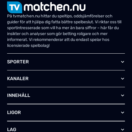
På tvmatchen.nu hittar du speltips, oddsjämförelser och
guider för att hjälpa dig fatta bättre spelbeslut. Vi riktar oss till
sportintresserade som vill ha mer än bara siffror – här får du
insikter och analyser som gör betting roligare och mer
informerat. Vi rekommenderar att du endast spelar hos
licensierade spelbolag!
SPORTER
Fotboll
KANALER
Ishockey
Amerikansk fotboll
Viaplay SE
Basket
INNEHÅLL
TV4 Play Sport Total
Handboll
Kanal 5
Om oss
Rugby
HBO Max (SE)
LIGOR
Kontakta oss
Innebandy
Alla kanaler
Annonsera
Futsal
EFL-cupen
Skapa egen TV-tablå
LAG
Bandy
Championship