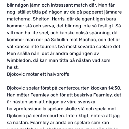
blir någon jämn och intressant match där. Man får
nog istället titta på någon av de på papperet jämnare
matcherna. Shelton-Harris, där de egentligen bara
kommer stå och serva, det blir nog inte så festligt. Så
vill man ha lite spel, och kanske också spänning, då
kommer man ner på Safiullin mot Machac, och det är
väl kanske inte tourens två mest sevärda spelare det.
Men snälla nån, det är andra omgången av
Wimbledon, då kan man titta på nästan vad som
helst.
Djokovic möter ett halvproffs
Djokovic spelar först på centercourten klockan 14:30.
Han möter Fearnley och för att beskriva Fearnley, det
är nästan som att någon av våra svenska
halvprofessionella spelare skulle stå och spela mot
Djokovic på centercourten. Inte riktigt, notera att jag
sa nästan. Fearnley är ändå en spelare som kan