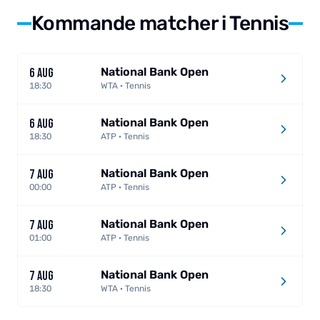
Kommande matcher i Tennis
National Bank Open
6 AUG
18:30
WTA · Tennis
National Bank Open
6 AUG
18:30
ATP · Tennis
National Bank Open
7 AUG
00:00
ATP · Tennis
National Bank Open
7 AUG
01:00
ATP · Tennis
National Bank Open
7 AUG
18:30
WTA · Tennis