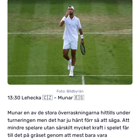
Foto: Bildbyrån
13:30 Lehecka 🇨🇿 – Munar 🇪🇸
Munar en av de stora överraskningarna hittills under
turneringen men det har ju hänt förr så att säga. Att
mindre spelare utan särskilt mycket kraft i spelet får
till det på gräset genom att mest bara vara