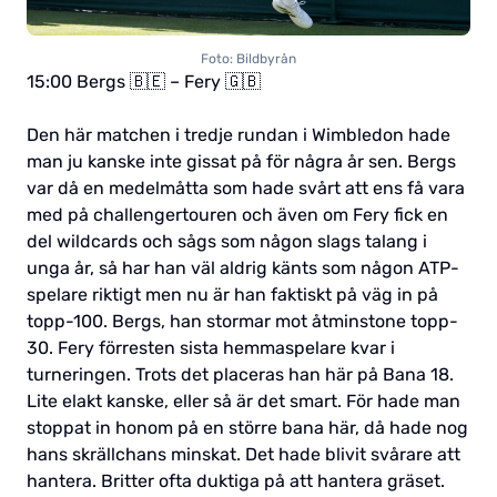
Foto: Bildbyrån
15:00 Bergs 🇧🇪 – Fery 🇬🇧
Den här matchen i tredje rundan i Wimbledon hade
man ju kanske inte gissat på för några år sen. Bergs
var då en medelmåtta som hade svårt att ens få vara
med på challengertouren och även om Fery fick en
del wildcards och sågs som någon slags talang i
unga år, så har han väl aldrig känts som någon ATP-
spelare riktigt men nu är han faktiskt på väg in på
topp-100. Bergs, han stormar mot åtminstone topp-
30. Fery förresten sista hemmaspelare kvar i
turneringen. Trots det placeras han här på Bana 18.
Lite elakt kanske, eller så är det smart. För hade man
stoppat in honom på en större bana här, då hade nog
hans skrällchans minskat. Det hade blivit svårare att
hantera. Britter ofta duktiga på att hantera gräset.