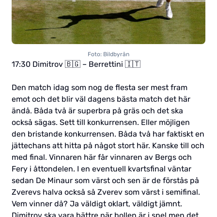
Foto: Bildbyrån
17:30 Dimitrov 🇧🇬 – Berrettini 🇮🇹
Den match idag som nog de flesta ser mest fram
emot och det blir väl dagens bästa match det här
ändå. Båda två är superbra på gräs och det ska
också sägas. Sett till konkurrensen. Eller möjligen
den bristande konkurrensen. Båda två har faktiskt en
jättechans att hitta på något stort här. Kanske till och
med final. Vinnaren här får vinnaren av Bergs och
Fery i åttondelen. I en eventuell kvartsfinal väntar
sedan De Minaur som värst och sen är de förstås på
Zverevs halva också så Zverev som värst i semifinal.
Vem vinner då? Ja väldigt oklart, väldigt jämnt.
Dimitrov ska vara bättre när bollen är i spel men det