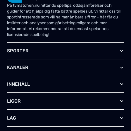
På tvmatchen.nu hittar du speltips, oddsjämförelser och
guider för att hjälpa dig fatta bättre spelbeslut. Vi riktar oss till
sportintresserade som vill ha mer än bara siffror – här får du
insikter och analyser som gör betting roligare och mer
informerat. Vi rekommenderar att du endast spelar hos
licensierade spelbolag!
SPORTER
Fotboll
KANALER
Ishockey
Amerikansk fotboll
Viaplay SE
Basket
INNEHÅLL
TV4 Play Sport Total
Handboll
Kanal 5
Om oss
Rugby
HBO Max (SE)
LIGOR
Kontakta oss
Innebandy
Alla kanaler
Annonsera
Futsal
EFL-cupen
Skapa egen TV-tablå
LAG
Bandy
Championship
Telia – paket & erbjudanden
Friidrott
FA-cupen
Arsenal FC