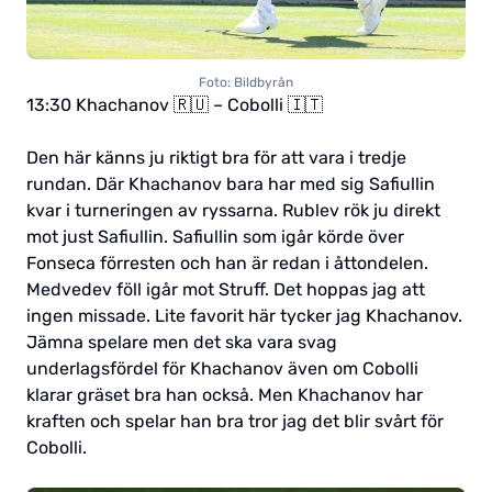
Foto: Bildbyrån
13:30 Khachanov 🇷🇺 – Cobolli 🇮🇹
Den här känns ju riktigt bra för att vara i tredje
rundan. Där Khachanov bara har med sig Safiullin
kvar i turneringen av ryssarna. Rublev rök ju direkt
mot just Safiullin. Safiullin som igår körde över
Fonseca förresten och han är redan i åttondelen.
Medvedev föll igår mot Struff. Det hoppas jag att
ingen missade. Lite favorit här tycker jag Khachanov.
Jämna spelare men det ska vara svag
underlagsfördel för Khachanov även om Cobolli
klarar gräset bra han också. Men Khachanov har
kraften och spelar han bra tror jag det blir svårt för
Cobolli.