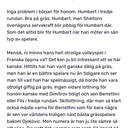
Inga problem i början för honom. Humbert i tredje
rundan. Bra på gräs, Humbert, men Sheltons
överlägsna servekraft blir jobbig för Humbert där.
Som det alltid blir för Humbert när han möter en sån
typ av spelare.
Mensik, ni minns hans helt otroliga volleyspel i
Franska öppna va? Det kan ju bli intressant att se här
kanske. Hittills har han varit ganska dålig på gräs,
men han är en bättre spelare nu än tidigare och ser
man till vad han har spelmässigt, då borde han vara
otroligt giftig på gräs. Ingen vidare lottning för
honom kanske med Dimitrov tidigt och sen Berrettini
eller Fils i tredje rundan. Skitlottning, där man så klart
också måste varna för Berrettini som för bara några
år sen var världens troligen näst bästa grässpelare
bakom Djokovic. Men numera är han ju lite sämre så