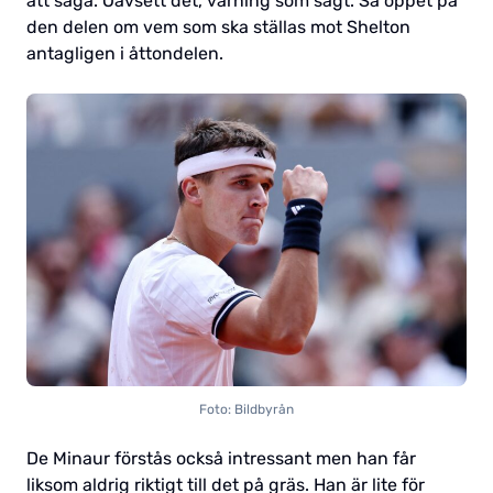
att säga. Oavsett det, varning som sagt. Så öppet på
den delen om vem som ska ställas mot Shelton
antagligen i åttondelen.
Foto: Bildbyrån
De Minaur förstås också intressant men han får
liksom aldrig riktigt till det på gräs. Han är lite för