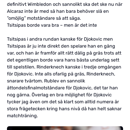
definitivt Wimbledon och sannolikt ska det ske nu när
Alcaraz inte är med så han bara behöver slå en
”omöjlig” motståndare så att säga.
Tsitsipas borde vara bra – men är det inte
Tsitsipas i andra rundan kanske för Djokovic men
Tsitsipas är ju inte direkt den spelare han en gång
var, och han är framför allt rätt dålig på gräs trots att
det egentligen borde vara hans bästa underlag sett
till spelstilen. Rinderknech kanske i tredje omgången
för Djokovic. Inte alls ofarlig på gräs, Rinderknech,
snarare tvärtom. Rublev en sannolik
åttondelsfinalmotståndare för Djokovic, det tar han
nog gärna. Överlag en bra möjlighet för Djokovic
tycker jag även om det så klart som alltid numera är
stora frågetecken kring hans nivå då han helt saknar
matchträning.