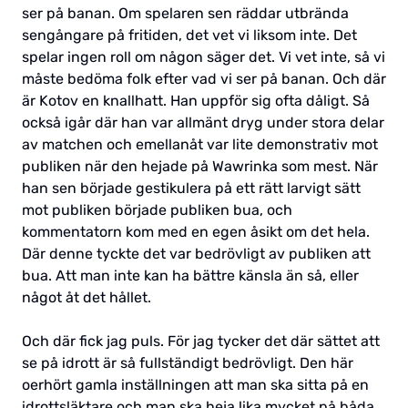
ser på banan. Om spelaren sen räddar utbrända
sengångare på fritiden, det vet vi liksom inte. Det
spelar ingen roll om någon säger det. Vi vet inte, så vi
måste bedöma folk efter vad vi ser på banan. Och där
är Kotov en knallhatt. Han uppför sig ofta dåligt. Så
också igår där han var allmänt dryg under stora delar
av matchen och emellanåt var lite demonstrativ mot
publiken när den hejade på Wawrinka som mest. När
han sen började gestikulera på ett rätt larvigt sätt
mot publiken började publiken bua, och
kommentatorn kom med en egen åsikt om det hela.
Där denne tyckte det var bedrövligt av publiken att
bua. Att man inte kan ha bättre känsla än så, eller
något åt det hållet.
Och där fick jag puls. För jag tycker det där sättet att
se på idrott är så fullständigt bedrövligt. Den här
oerhört gamla inställningen att man ska sitta på en
idrottsläktare och man ska heja lika mycket på båda