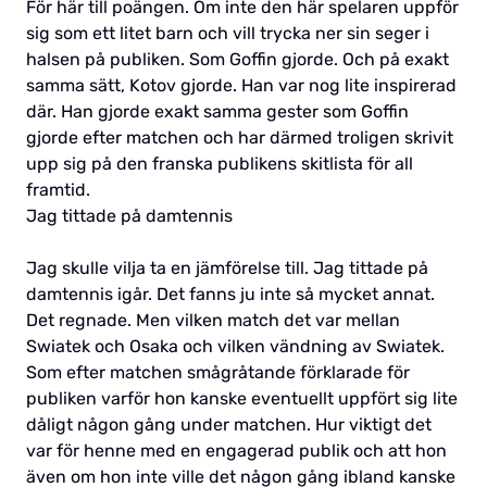
För här till poängen. Om inte den här spelaren uppför
sig som ett litet barn och vill trycka ner sin seger i
halsen på publiken. Som Goffin gjorde. Och på exakt
samma sätt, Kotov gjorde. Han var nog lite inspirerad
där. Han gjorde exakt samma gester som Goffin
gjorde efter matchen och har därmed troligen skrivit
upp sig på den franska publikens skitlista för all
framtid.
Jag tittade på damtennis
Jag skulle vilja ta en jämförelse till. Jag tittade på
damtennis igår. Det fanns ju inte så mycket annat.
Det regnade. Men vilken match det var mellan
Swiatek och Osaka och vilken vändning av Swiatek.
Som efter matchen smågråtande förklarade för
publiken varför hon kanske eventuellt uppfört sig lite
dåligt någon gång under matchen. Hur viktigt det
var för henne med en engagerad publik och att hon
även om hon inte ville det någon gång ibland kanske