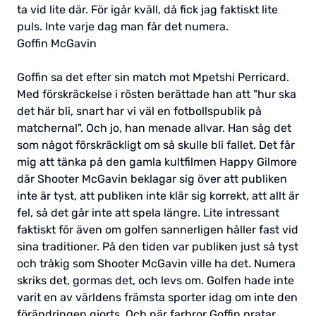
ta vid lite där. För igår kväll, då fick jag faktiskt lite
puls. Inte varje dag man får det numera.
Goffin McGavin
Goffin sa det efter sin match mot Mpetshi Perricard.
Med förskräckelse i rösten berättade han att "hur ska
det här bli, snart har vi väl en fotbollspublik på
matcherna!". Och jo, han menade allvar. Han såg det
som något förskräckligt om så skulle bli fallet. Det får
mig att tänka på den gamla kultfilmen Happy Gilmore
där Shooter McGavin beklagar sig över att publiken
inte är tyst, att publiken inte klär sig korrekt, att allt är
fel, så det går inte att spela längre. Lite intressant
faktiskt för även om golfen sannerligen håller fast vid
sina traditioner. På den tiden var publiken just så tyst
och tråkig som Shooter McGavin ville ha det. Numera
skriks det, gormas det, och levs om. Golfen hade inte
varit en av världens främsta sporter idag om inte den
förändringen gjorts. Och när farbror Goffin pratar