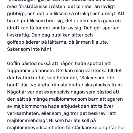
med förskräckelse i rösten, det blir mer än lovligt
gubbigt, och det blir liksom så otroligt ocharmigt. Att
ha en publik som bryr sig, det är den bästa gåva en
idrott kan få för det smittar av sig. Och gör sporten
livskraftig. Den dag publiken sitter och
golfapplåderar på läktarna, då är man illa ute.
Saker som inte hänt
Goffin påstod också att någon hade spottat ett
tuggummi på honom. Det kan man väl skicka till det
där twitterkontot, vad heter det, "Saker som inte
hänt" där typ årets främsta bluffar ska plockas fram.
Något år var det exempelvis någon som påstod att
den sålt så många majblommor som barn att ägaren
av majblommorna hade erbjudet den att ta över
verksamheten, eller som jag tror det beskrev, "ett
majblommebolag". Ni som har lite koll på
majblommeverksamheten förstår kanske ungefär hur