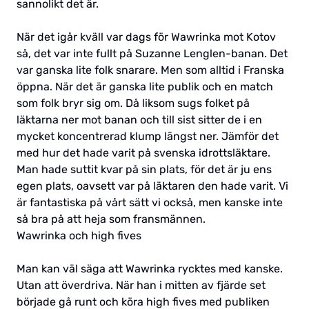
sannolikt det är.
När det igår kväll var dags för Wawrinka mot Kotov
så, det var inte fullt på Suzanne Lenglen-banan. Det
var ganska lite folk snarare. Men som alltid i Franska
öppna. När det är ganska lite publik och en match
som folk bryr sig om. Då liksom sugs folket på
läktarna ner mot banan och till sist sitter de i en
mycket koncentrerad klump längst ner. Jämför det
med hur det hade varit på svenska idrottsläktare.
Man hade suttit kvar på sin plats, för det är ju ens
egen plats, oavsett var på läktaren den hade varit. Vi
är fantastiska på vårt sätt vi också, men kanske inte
så bra på att heja som fransmännen.
Wawrinka och high fives
Man kan väl säga att Wawrinka rycktes med kanske.
Utan att överdriva. När han i mitten av fjärde set
började gå runt och köra high fives med publiken