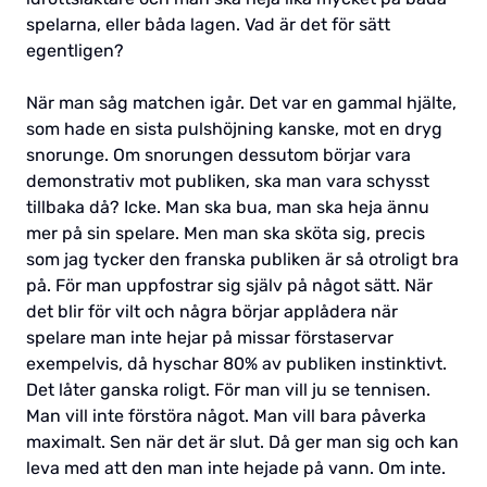
spelarna, eller båda lagen. Vad är det för sätt
egentligen?
När man såg matchen igår. Det var en gammal hjälte,
som hade en sista pulshöjning kanske, mot en dryg
snorunge. Om snorungen dessutom börjar vara
demonstrativ mot publiken, ska man vara schysst
tillbaka då? Icke. Man ska bua, man ska heja ännu
mer på sin spelare. Men man ska sköta sig, precis
som jag tycker den franska publiken är så otroligt bra
på. För man uppfostrar sig själv på något sätt. När
det blir för vilt och några börjar applådera när
spelare man inte hejar på missar förstaservar
exempelvis, då hyschar 80% av publiken instinktivt.
Det låter ganska roligt. För man vill ju se tennisen.
Man vill inte förstöra något. Man vill bara påverka
maximalt. Sen när det är slut. Då ger man sig och kan
leva med att den man inte hejade på vann. Om inte.