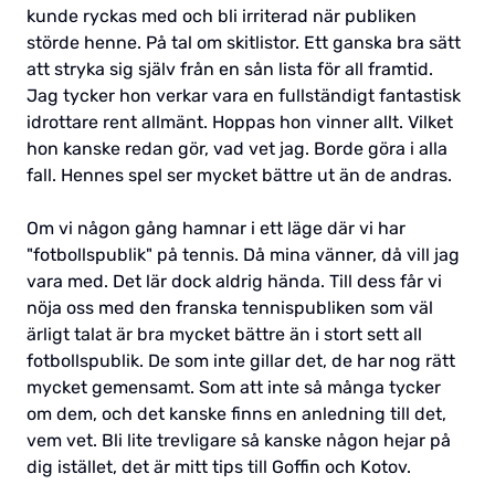
kunde ryckas med och bli irriterad när publiken
störde henne. På tal om skitlistor. Ett ganska bra sätt
att stryka sig själv från en sån lista för all framtid.
Jag tycker hon verkar vara en fullständigt fantastisk
idrottare rent allmänt. Hoppas hon vinner allt. Vilket
hon kanske redan gör, vad vet jag. Borde göra i alla
fall. Hennes spel ser mycket bättre ut än de andras.
Om vi någon gång hamnar i ett läge där vi har
"fotbollspublik" på tennis. Då mina vänner, då vill jag
vara med. Det lär dock aldrig hända. Till dess får vi
nöja oss med den franska tennispubliken som väl
ärligt talat är bra mycket bättre än i stort sett all
fotbollspublik. De som inte gillar det, de har nog rätt
mycket gemensamt. Som att inte så många tycker
om dem, och det kanske finns en anledning till det,
vem vet. Bli lite trevligare så kanske någon hejar på
dig istället, det är mitt tips till Goffin och Kotov.