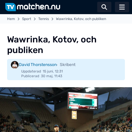
Växla sö
Hem
Sport
Tennis
Wawrinka, Kotov, och publiken
Wawrinka, Kotov, och
publiken
David Thorstensson
Skribent
Uppdaterad
15 juni, 12:31
Publicerad
30 maj, 11:43