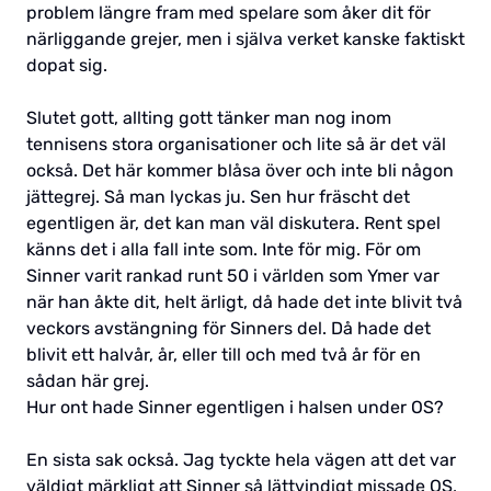
problem längre fram med spelare som åker dit för
närliggande grejer, men i själva verket kanske faktiskt
dopat sig.
Slutet gott, allting gott tänker man nog inom
tennisens stora organisationer och lite så är det väl
också. Det här kommer blåsa över och inte bli någon
jättegrej. Så man lyckas ju. Sen hur fräscht det
egentligen är, det kan man väl diskutera. Rent spel
känns det i alla fall inte som. Inte för mig. För om
Sinner varit rankad runt 50 i världen som Ymer var
när han åkte dit, helt ärligt, då hade det inte blivit två
veckors avstängning för Sinners del. Då hade det
blivit ett halvår, år, eller till och med två år för en
sådan här grej.
Hur ont hade Sinner egentligen i halsen under OS?
En sista sak också. Jag tyckte hela vägen att det var
väldigt märkligt att Sinner så lättvindigt missade OS,