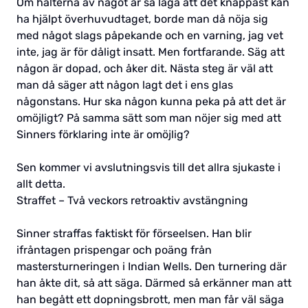
Om halterna av något är så låga att det knappast kan
ha hjälpt överhuvudtaget, borde man då nöja sig
med något slags påpekande och en varning, jag vet
inte, jag är för dåligt insatt. Men fortfarande. Säg att
någon är dopad, och åker dit. Nästa steg är väl att
man då säger att någon lagt det i ens glas
någonstans. Hur ska någon kunna peka på att det är
omöjligt? På samma sätt som man nöjer sig med att
Sinners förklaring inte är omöjlig?
Sen kommer vi avslutningsvis till det allra sjukaste i
allt detta.
Straffet – Två veckors retroaktiv avstängning
Sinner straffas faktiskt för förseelsen. Han blir
ifråntagen prispengar och poäng från
mastersturneringen i Indian Wells. Den turnering där
han åkte dit, så att säga. Därmed så erkänner man att
han begått ett dopningsbrott, men man får väl säga