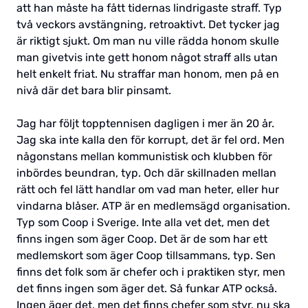
att han måste ha fått tidernas lindrigaste straff. Typ
två veckors avstängning, retroaktivt. Det tycker jag
är riktigt sjukt. Om man nu ville rädda honom skulle
man givetvis inte gett honom något straff alls utan
helt enkelt friat. Nu straffar man honom, men på en
nivå där det bara blir pinsamt.
Jag har följt topptennisen dagligen i mer än 20 år.
Jag ska inte kalla den för korrupt, det är fel ord. Men
någonstans mellan kommunistisk och klubben för
inbördes beundran, typ. Och där skillnaden mellan
rätt och fel lätt handlar om vad man heter, eller hur
vindarna blåser. ATP är en medlemsägd organisation.
Typ som Coop i Sverige. Inte alla vet det, men det
finns ingen som äger Coop. Det är de som har ett
medlemskort som äger Coop tillsammans, typ. Sen
finns det folk som är chefer och i praktiken styr, men
det finns ingen som äger det. Så funkar ATP också.
Ingen äger det, men det finns chefer som styr. nu ska