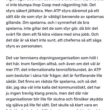
vi inte klumpa ihop Coop med någonting här. Det
styrs säkert jättebra. Men ATP styrs däremot på ett
sätt där de som styr är väldigt beroende av spelarnas
gillande. Om spelarna, och i synnerhet de bra
spelarna, inte gillar det de som styr gör, då blir det
svårt för dem att få köra vidare med sina jobb. Och
det där är så klart inte sunt, att cheferna så att säga
styrs av personalen.
Det var tennisens dopningsorganisation som höll i
det här. Inom familjen alltså, och även om det väl är
mer ITF, det internationella tennisförbundet, än ATP
som beslutar i såna här frågor, det är fortfarande lite
sådär. Det finns en rädsla för spelarna, och så det
där, jag ska väl inte kalla det kommunistiskt, det har
ju ingen trevlig klang precis, men det där när
organisationer blir lite för slutna och försöker skydda
sig själva på lite fel sätt. Det skulle så klart vara en