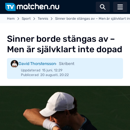
Växla sö
Hem
Sport
Tennis
Sinner borde stängas av – Men är självklart i
Sinner borde stängas av –
Men är självklart inte dopad
David Thorstensson
Skribent
Uppdaterad
15 juni, 12:29
Publicerad
20 augusti, 20:22