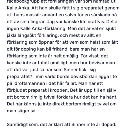
facebookgrupp att förklaringen var som hämtad ut
Kalle Anka. Att han skulle fått i sig preparatet genom
att hans massör använt en salva för en sårskada på
ett av sina fingrar. Jag var kanske lite orättvis. Det är
ingen Kalle Anka-förklaring. Men det är väl en sjukt
jäkla långsökt förklaring, och mest av allt, en
förklaring som öppnar för att vem som helst som åkt
dit för doping kan bli frikänd, bara man har en
förklaring som inte är helt omöjlig. För visst, det
kanske inte är totalt omöjligt, men hur bevisar man
att det var just så här som Sinner fick i sig
preparatet? I min värld borde bevisbördan ligga lite
på idrottsmannen i det här fallet. Man har ett
förbjudet praparat i kroppen. Det är upp till en själv
att bortom rimlig tvivel förklara hur det kan ha hänt.
Det här känns ju inte direkt bortom rimligt tvivel om
man säger så.
Samtidigt som, det är klart att Sinner inte är dopad.