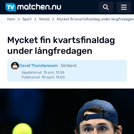
Växla sö
Hem
Sport
Tennis
Mycket fin kvartsfinaldag under långfredagen
Mycket fin kvartsfinaldag
under långfredagen
David Thorstensson
Skribent
Uppdaterad
15 juni, 12:26
Publicerad
18 april, 13:00