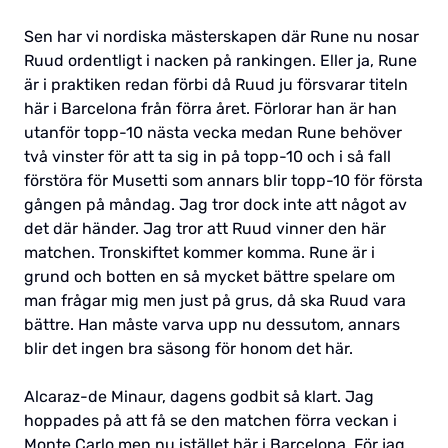
Sen har vi nordiska mästerskapen där Rune nu nosar
Ruud ordentligt i nacken på rankingen. Eller ja, Rune
är i praktiken redan förbi då Ruud ju försvarar titeln
här i Barcelona från förra året. Förlorar han är han
utanför topp-10 nästa vecka medan Rune behöver
två vinster för att ta sig in på topp-10 och i så fall
förstöra för Musetti som annars blir topp-10 för första
gången på måndag. Jag tror dock inte att något av
det där händer. Jag tror att Ruud vinner den här
matchen. Tronskiftet kommer komma. Rune är i
grund och botten en så mycket bättre spelare om
man frågar mig men just på grus, då ska Ruud vara
bättre. Han måste varva upp nu dessutom, annars
blir det ingen bra säsong för honom det här.
Alcaraz-de Minaur, dagens godbit så klart. Jag
hoppades på att få se den matchen förra veckan i
Monte Carlo men nu istället här i Barcelona. För jag