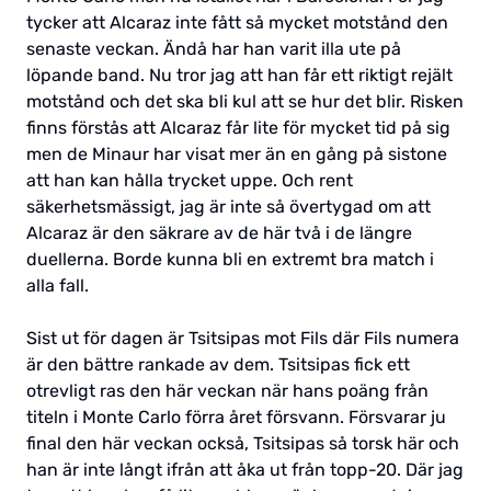
tycker att Alcaraz inte fått så mycket motstånd den
senaste veckan. Ändå har han varit illa ute på
löpande band. Nu tror jag att han får ett riktigt rejält
motstånd och det ska bli kul att se hur det blir. Risken
finns förstås att Alcaraz får lite för mycket tid på sig
men de Minaur har visat mer än en gång på sistone
att han kan hålla trycket uppe. Och rent
säkerhetsmässigt, jag är inte så övertygad om att
Alcaraz är den säkrare av de här två i de längre
duellerna. Borde kunna bli en extremt bra match i
alla fall.
Sist ut för dagen är Tsitsipas mot Fils där Fils numera
är den bättre rankade av dem. Tsitsipas fick ett
otrevligt ras den här veckan när hans poäng från
titeln i Monte Carlo förra året försvann. Försvarar ju
final den här veckan också, Tsitsipas så torsk här och
han är inte långt ifrån att åka ut från topp-20. Där jag