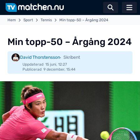
Växla sö
Hem
Sport
Tennis
Min topp-50 – Årgång 2024
Min topp-50 – Årgång 2024
David Thorstensson
Skribent
Uppdaterad
15 juni, 12:27
Publicerad
9 december, 15:44