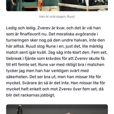
Han är svårslagen, Ruud.
Ledig och ledig. Zverev är kvar, och det är väl han
som är finalfavorit nu. Det moraliska avgörande i
turneringen sker nog på den undre halvan, inte den
här alltså. Ruud slog Rune i en, just det, lite märklig
match sent igår kväll. Jag såg inte klart den. Fem set,
tiebreak i fjärde som krävdes för att Zverev skulle få
till ett femte set. Rune var med riktigt bra i matchen
tycker jag men han har verkligen svårt med
säkerheten. Det ser bra ut, men han missar lite för
mycket. Svårare än så är det inte. Han missar lite för
mycket helt enkelt och mot Zverev över fem set, då
blir det rackarnas jobbigt.