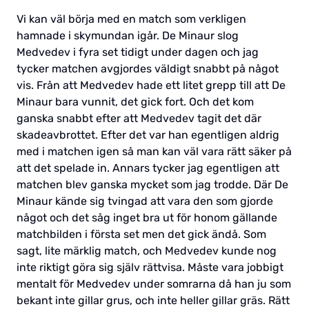
Vi kan väl börja med en match som verkligen
hamnade i skymundan igår. De Minaur slog
Medvedev i fyra set tidigt under dagen och jag
tycker matchen avgjordes väldigt snabbt på något
vis. Från att Medvedev hade ett litet grepp till att De
Minaur bara vunnit, det gick fort. Och det kom
ganska snabbt efter att Medvedev tagit det där
skadeavbrottet. Efter det var han egentligen aldrig
med i matchen igen så man kan väl vara rätt säker på
att det spelade in. Annars tycker jag egentligen att
matchen blev ganska mycket som jag trodde. Där De
Minaur kände sig tvingad att vara den som gjorde
något och det såg inget bra ut för honom gällande
matchbilden i första set men det gick ändå. Som
sagt, lite märklig match, och Medvedev kunde nog
inte riktigt göra sig själv rättvisa. Måste vara jobbigt
mentalt för Medvedev under somrarna då han ju som
bekant inte gillar grus, och inte heller gillar gräs. Rätt