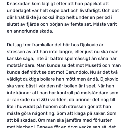
Knäskadan kom lägligt efter att han påpekat att
underlaget var helt ospelbart och livsfarligt. Och det
där knät läkte ju också ihop helt under en period i
slutet av fjärde och början av femte set. Måste varit
en annorlunda skada.
Det jag tror framkallar det här hos Djokovic är
stressen av att han inte längre, eller just nu ska man
kanske säga, inte är bättre spelmässigt än såna här
motståndare. Man kunde se det mot Musetti och man
kunde definitivt se det mot Cerundolo. Nu är det två
väldigt duktiga bollare han mött men ändå. Djokovic
ska vara bäst i världen när bollen är i spel. När han
inte känner att han har kontroll på motståndare som
är rankade runt 30 i världen, då brinner det nog till
lite i huvudet på honom och stressen gör att han
måste göra någonting. Som att klaga på saker. Som
att bli skadad. Om man ska jämföra med förlusten
mot Machac i Geneve för en dryg vecka sen så, det