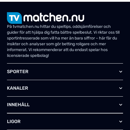
På tvmatchen.nu hittar du speltips, oddsjämförelser och
guider för att hjälpa dig fatta bättre spelbeslut. Vi riktar oss till
sportintresserade som vill ha mer än bara siffror – här får du
insikter och analyser som gör betting roligare och mer
informerat. Vi rekommenderar att du endast spelar hos
licensierade spelbolag!
SPORTER
Fotboll
KANALER
Ishockey
Amerikansk fotboll
Viaplay SE
Basket
INNEHÅLL
TV4 Play Sport Total
Handboll
Kanal 5
Om oss
Rugby
HBO Max (SE)
LIGOR
Kontakta oss
Innebandy
Alla kanaler