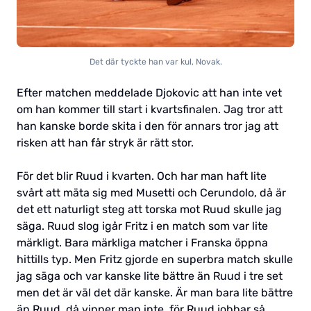
Det där tyckte han var kul, Novak.
Efter matchen meddelade Djokovic att han inte vet
om han kommer till start i kvartsfinalen. Jag tror att
han kanske borde skita i den för annars tror jag att
risken att han får stryk är rätt stor.
För det blir Ruud i kvarten. Och har man haft lite
svårt att mäta sig med Musetti och Cerundolo, då är
det ett naturligt steg att torska mot Ruud skulle jag
säga. Ruud slog igår Fritz i en match som var lite
märkligt. Bara märkliga matcher i Franska öppna
hittills typ. Men Fritz gjorde en superbra match skulle
jag säga och var kanske lite bättre än Ruud i tre set
men det är väl det där kanske. Är man bara lite bättre
än Ruud, då vinner man inte, för Ruud jobbar så