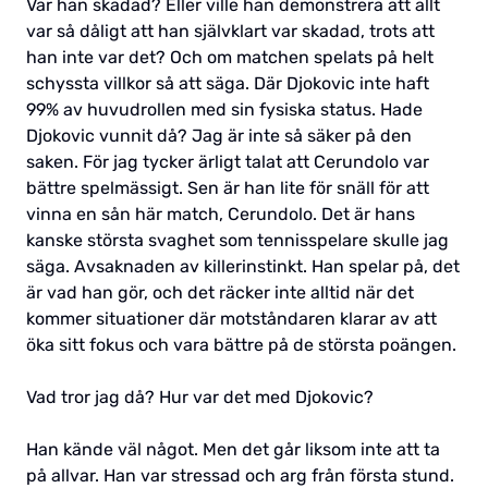
Var han skadad? Eller ville han demonstrera att allt
var så dåligt att han självklart var skadad, trots att
han inte var det? Och om matchen spelats på helt
schyssta villkor så att säga. Där Djokovic inte haft
99% av huvudrollen med sin fysiska status. Hade
Djokovic vunnit då? Jag är inte så säker på den
saken. För jag tycker ärligt talat att Cerundolo var
bättre spelmässigt. Sen är han lite för snäll för att
vinna en sån här match, Cerundolo. Det är hans
kanske största svaghet som tennisspelare skulle jag
säga. Avsaknaden av killerinstinkt. Han spelar på, det
är vad han gör, och det räcker inte alltid när det
kommer situationer där motståndaren klarar av att
öka sitt fokus och vara bättre på de största poängen.
Vad tror jag då? Hur var det med Djokovic?
Han kände väl något. Men det går liksom inte att ta
på allvar. Han var stressad och arg från första stund.