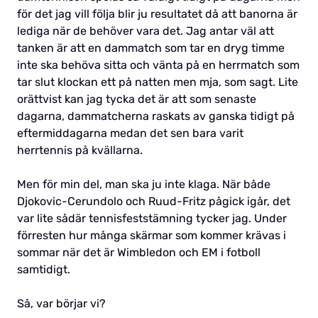
för det jag vill följa blir ju resultatet då att banorna är
lediga när de behöver vara det. Jag antar väl att
tanken är att en dammatch som tar en dryg timme
inte ska behöva sitta och vänta på en herrmatch som
tar slut klockan ett på natten men mja, som sagt. Lite
orättvist kan jag tycka det är att som senaste
dagarna, dammatcherna raskats av ganska tidigt på
eftermiddagarna medan det sen bara varit
herrtennis på kvällarna.
Men för min del, man ska ju inte klaga. När både
Djokovic-Cerundolo och Ruud-Fritz pågick igår, det
var lite sådär tennisfeststämning tycker jag. Under
förresten hur många skärmar som kommer krävas i
sommar när det är Wimbledon och EM i fotboll
samtidigt.
Så, var börjar vi?