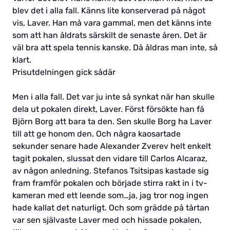
blev det i alla fall. Känns lite konserverad på något
vis, Laver. Han må vara gammal, men det känns inte
som att han åldrats särskilt de senaste åren. Det är
väl bra att spela tennis kanske. Då åldras man inte, så
klart.
Prisutdelningen gick sådär
Men i alla fall. Det var ju inte så synkat när han skulle
dela ut pokalen direkt, Laver. Först försökte han få
Björn Borg att bara ta den. Sen skulle Borg ha Laver
till att ge honom den. Och några kaosartade
sekunder senare hade Alexander Zverev helt enkelt
tagit pokalen, slussat den vidare till Carlos Alcaraz,
av någon anledning. Stefanos Tsitsipas kastade sig
fram framför pokalen och började stirra rakt in i tv-
kameran med ett leende som…ja, jag tror nog ingen
hade kallat det naturligt. Och som grädde på tårtan
var sen självaste Laver med och hissade pokalen,