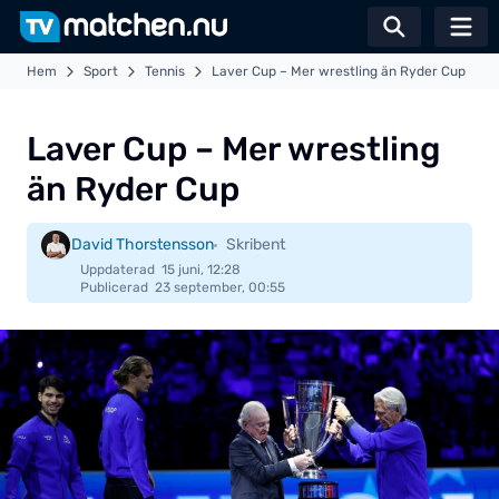
Växla sö
Hem
Sport
Tennis
Laver Cup – Mer wrestling än Ryder Cup
Laver Cup – Mer wrestling
än Ryder Cup
David Thorstensson
Skribent
Uppdaterad
15 juni, 12:28
Publicerad
23 september, 00:55