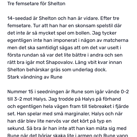
Tre femsetare för Shelton
14-seedad är Shelton och han är vidare. Efter tre
femsetare. Tur att han har en skonsam spelstil där
det inte är så mycket spel om bollen. Jag tycker
egentligen inte han imponerat i någon av matcherna
men det ska samtidigt sägas att om det var uselt i
första rundan så var det lite bättre i andra och sen
rätt bra igår mot Shapovalov. Lång vbit kvar innan
Shelton behärskar gräs som underlag dock.
Stark vändning av Rune
Nummer 15 i seedningen är Rune som igår vände 0-2
till 3-2 mot Halys. Jag trodde på Halys på förhand
och egentligen hela vägen fram till tiebreaket i fjärde
set. Han spelar med små marginaler, Halys och när
han där blev lite nervös var det kört på typ en
sekund. Så bra är han inte att han kan mäta sig med
Rune när det börjar skaka lite i armen och Rune vann