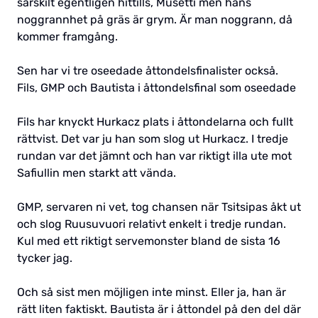
särskilt egentligen hittills, Musetti men hans
noggrannhet på gräs är grym. Är man noggrann, då
kommer framgång.
Sen har vi tre oseedade åttondelsfinalister också.
Fils, GMP och Bautista i åttondelsfinal som oseedade
Fils har knyckt Hurkacz plats i åttondelarna och fullt
rättvist. Det var ju han som slog ut Hurkacz. I tredje
rundan var det jämnt och han var riktigt illa ute mot
Safiullin men starkt att vända.
GMP, servaren ni vet, tog chansen när Tsitsipas åkt ut
och slog Ruusuvuori relativt enkelt i tredje rundan.
Kul med ett riktigt servemonster bland de sista 16
tycker jag.
Och så sist men möjligen inte minst. Eller ja, han är
rätt liten faktiskt. Bautista är i åttondel på den del där