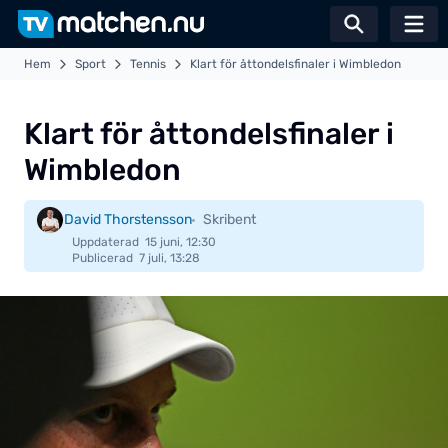
Växla sö
Hem
Sport
Tennis
Klart för åttondelsfinaler i Wimbledon
Klart för åttondelsfinaler i
Wimbledon
David Thorstensson
Skribent
Uppdaterad
15 juni, 12:30
Publicerad
7 juli, 13:28