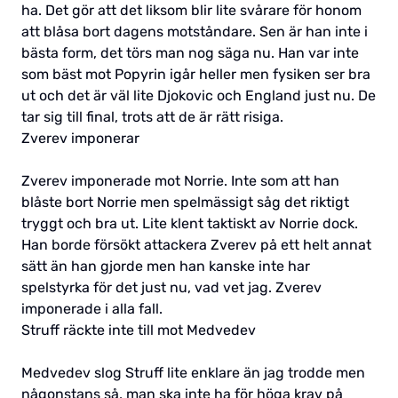
ha. Det gör att det liksom blir lite svårare för honom
att blåsa bort dagens motståndare. Sen är han inte i
bästa form, det törs man nog säga nu. Han var inte
som bäst mot Popyrin igår heller men fysiken ser bra
ut och det är väl lite Djokovic och England just nu. De
tar sig till final, trots att de är rätt risiga.
Zverev imponerar
Zverev imponerade mot Norrie. Inte som att han
blåste bort Norrie men spelmässigt såg det riktigt
tryggt och bra ut. Lite klent taktiskt av Norrie dock.
Han borde försökt attackera Zverev på ett helt annat
sätt än han gjorde men han kanske inte har
spelstyrka för det just nu, vad vet jag. Zverev
imponerade i alla fall.
Struff räckte inte till mot Medvedev
Medvedev slog Struff lite enklare än jag trodde men
någonstans så, man ska inte ha för höga krav på