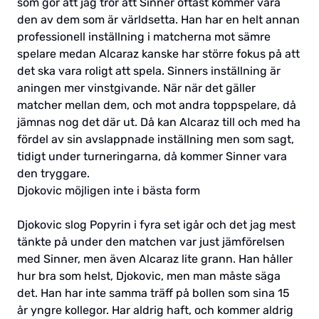
som gör att jag tror att Sinner oftast kommer vara
den av dem som är världsetta. Han har en helt annan
professionell inställning i matcherna mot sämre
spelare medan Alcaraz kanske har större fokus på att
det ska vara roligt att spela. Sinners inställning är
aningen mer vinstgivande. När när det gäller
matcher mellan dem, och mot andra toppspelare, då
jämnas nog det där ut. Då kan Alcaraz till och med ha
fördel av sin avslappnade inställning men som sagt,
tidigt under turneringarna, då kommer Sinner vara
den tryggare.
Djokovic möjligen inte i bästa form
Djokovic slog Popyrin i fyra set igår och det jag mest
tänkte på under den matchen var just jämförelsen
med Sinner, men även Alcaraz lite grann. Han håller
hur bra som helst, Djokovic, men man måste säga
det. Han har inte samma träff på bollen som sina 15
år yngre kollegor. Har aldrig haft, och kommer aldrig