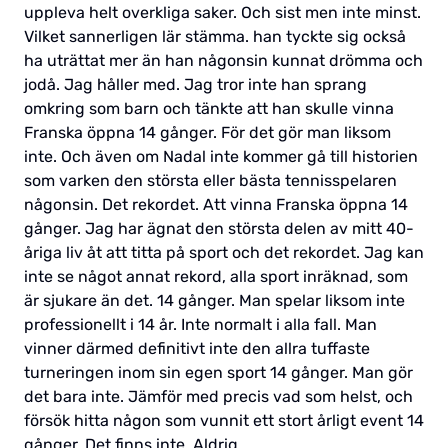
uppleva helt overkliga saker. Och sist men inte minst.
Vilket sannerligen lär stämma. han tyckte sig också
ha uträttat mer än han någonsin kunnat drömma och
jodå. Jag håller med. Jag tror inte han sprang
omkring som barn och tänkte att han skulle vinna
Franska öppna 14 gånger. För det gör man liksom
inte. Och även om Nadal inte kommer gå till historien
som varken den största eller bästa tennisspelaren
någonsin. Det rekordet. Att vinna Franska öppna 14
gånger. Jag har ägnat den största delen av mitt 40-
åriga liv åt att titta på sport och det rekordet. Jag kan
inte se något annat rekord, alla sport inräknad, som
är sjukare än det. 14 gånger. Man spelar liksom inte
professionellt i 14 år. Inte normalt i alla fall. Man
vinner därmed definitivt inte den allra tuffaste
turneringen inom sin egen sport 14 gånger. Man gör
det bara inte. Jämför med precis vad som helst, och
försök hitta någon som vunnit ett stort årligt event 14
gånger. Det finns inte. Aldrig.