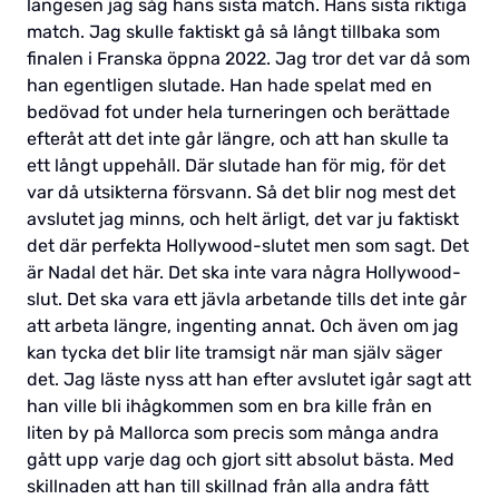
längesen jag såg hans sista match. Hans sista riktiga
match. Jag skulle faktiskt gå så långt tillbaka som
finalen i Franska öppna 2022. Jag tror det var då som
han egentligen slutade. Han hade spelat med en
bedövad fot under hela turneringen och berättade
efteråt att det inte går längre, och att han skulle ta
ett långt uppehåll. Där slutade han för mig, för det
var då utsikterna försvann. Så det blir nog mest det
avslutet jag minns, och helt ärligt, det var ju faktiskt
det där perfekta Hollywood-slutet men som sagt. Det
är Nadal det här. Det ska inte vara några Hollywood-
slut. Det ska vara ett jävla arbetande tills det inte går
att arbeta längre, ingenting annat. Och även om jag
kan tycka det blir lite tramsigt när man själv säger
det. Jag läste nyss att han efter avslutet igår sagt att
han ville bli ihågkommen som en bra kille från en
liten by på Mallorca som precis som många andra
gått upp varje dag och gjort sitt absolut bästa. Med
skillnaden att han till skillnad från alla andra fått