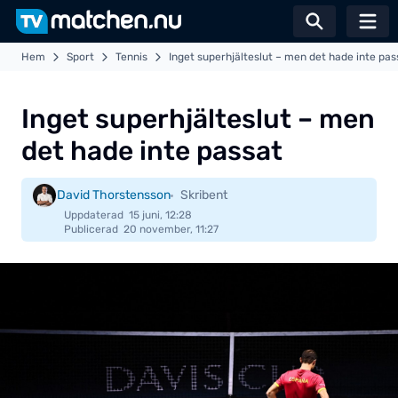
Växla sö
Hem
Sport
Tennis
Inget superhjälteslut – men det hade inte pas
Inget superhjälteslut – men
det hade inte passat
David Thorstensson
Skribent
Uppdaterad
15 juni, 12:28
Publicerad
20 november, 11:27