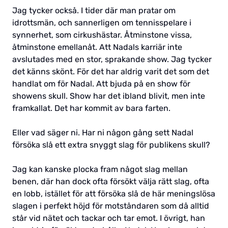
Jag tycker också. I tider där man pratar om
idrottsmän, och sannerligen om tennisspelare i
synnerhet, som cirkushästar. Åtminstone vissa,
åtminstone emellanåt. Att Nadals karriär inte
avslutades med en stor, sprakande show. Jag tycker
det känns skönt. För det har aldrig varit det som det
handlat om för Nadal. Att bjuda på en show för
showens skull. Show har det ibland blivit, men inte
framkallat. Det har kommit av bara farten.
Eller vad säger ni. Har ni någon gång sett Nadal
försöka slå ett extra snyggt slag för publikens skull?
Jag kan kanske plocka fram något slag mellan
benen, där han dock ofta försökt välja rätt slag, ofta
en lobb, istället för att försöka slå de här meningslösa
slagen i perfekt höjd för motståndaren som då alltid
står vid nätet och tackar och tar emot. I övrigt, han