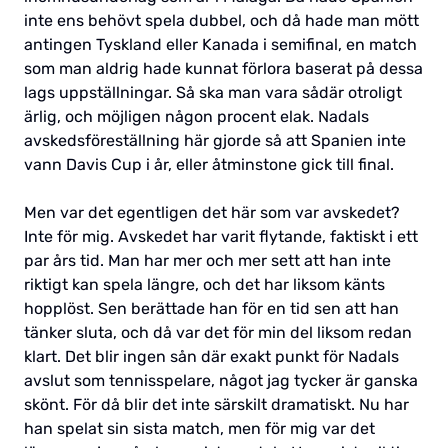
inte ens behövt spela dubbel, och då hade man mött
antingen Tyskland eller Kanada i semifinal, en match
som man aldrig hade kunnat förlora baserat på dessa
lags uppställningar. Så ska man vara sådär otroligt
ärlig, och möjligen någon procent elak. Nadals
avskedsföreställning här gjorde så att Spanien inte
vann Davis Cup i år, eller åtminstone gick till final.
Men var det egentligen det här som var avskedet?
Inte för mig. Avskedet har varit flytande, faktiskt i ett
par års tid. Man har mer och mer sett att han inte
riktigt kan spela längre, och det har liksom känts
hopplöst. Sen berättade han för en tid sen att han
tänker sluta, och då var det för min del liksom redan
klart. Det blir ingen sån där exakt punkt för Nadals
avslut som tennisspelare, något jag tycker är ganska
skönt. För då blir det inte särskilt dramatiskt. Nu har
han spelat sin sista match, men för mig var det