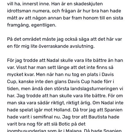
vill ha, innerst inne. Han är en skadeskjuten
idrottsman numera, och frågan är hur bra han hade
mått av att någon annan bar fram honom till en sista
framgång, egentligen.
På det området måste jag också säga att det här var
en för mig lite överraskande avslutning.
För jag trodde att Nadal skulle vara lite bättre än han
var. Visst har man sett länge att det inte finns så
mycket kvar. Men när han nu tog en plats i Davis
Cup, kanske inte den glans Davis Cup hade förr i
tiden, men ändå den största landslagsturneringen vi
har. Jag trodde att han skulle vara lite bättre. För om
man ska vara sådär riktigt, riktigt ärlig. Om Nadal inte
hade spelat igår mot Holland. Då tror jag att Spanien
hade varit i semifinal nu. Jag tror att Bautista hade
varit bra nog för att slå Botic på det
inomhusunderlag som är i Malaga. Då hade Spanien