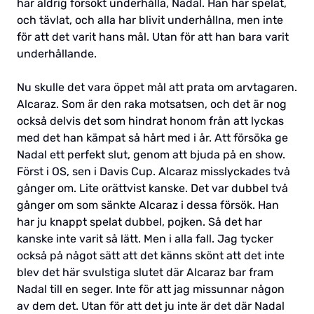
har aldrig försökt underhålla, Nadal. Han har spelat,
och tävlat, och alla har blivit underhållna, men inte
för att det varit hans mål. Utan för att han bara varit
underhållande.
Nu skulle det vara öppet mål att prata om arvtagaren.
Alcaraz. Som är den raka motsatsen, och det är nog
också delvis det som hindrat honom från att lyckas
med det han kämpat så hårt med i år. Att försöka ge
Nadal ett perfekt slut, genom att bjuda på en show.
Först i OS, sen i Davis Cup. Alcaraz misslyckades två
gånger om. Lite orättvist kanske. Det var dubbel två
gånger om som sänkte Alcaraz i dessa försök. Han
har ju knappt spelat dubbel, pojken. Så det har
kanske inte varit så lätt. Men i alla fall. Jag tycker
också på något sätt att det känns skönt att det inte
blev det här svulstiga slutet där Alcaraz bar fram
Nadal till en seger. Inte för att jag missunnar någon
av dem det. Utan för att det ju inte är det där Nadal