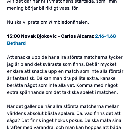
Allt det där har ni TVmatchens startsida, som i min
mening börjar bli riktigt vass, för.
Nu ska vi prata om Wimbledonfinalen.
15:00 Novak Djokovic – Carlos Alcaraz
2,16-1,68
Bethard
Att snacka upp de här allra största matcherna tycker
jag är bland det svåraste som finns. Det är mycket
enklare att snacka upp en match som inte alla förstår
är fantastisk. Då kan man dra på lite extra, kanske
berätta något som inte alla vet. Komma med något
extra spännande om det taktiska spelet i matchen.
När det gäller de här allra största matcherna mellan
världens absolut bästa spelare. Ja, vad finns det att
säga? Det finns inget hokus pokus. De ska mäta sina
krafter med varandra, och man kan hoppas att båda