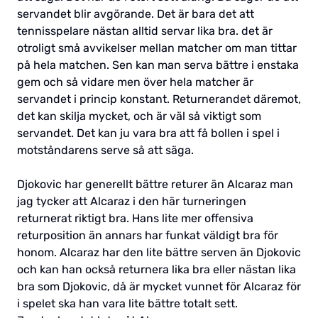
servandet blir avgörande. Det är bara det att
tennisspelare nästan alltid servar lika bra. det är
otroligt små avvikelser mellan matcher om man tittar
på hela matchen. Sen kan man serva bättre i enstaka
gem och så vidare men över hela matcher är
servandet i princip konstant. Returnerandet däremot,
det kan skilja mycket, och är väl så viktigt som
servandet. Det kan ju vara bra att få bollen i spel i
motståndarens serve så att säga.
Djokovic har generellt bättre returer än Alcaraz man
jag tycker att Alcaraz i den här turneringen
returnerat riktigt bra. Hans lite mer offensiva
returposition än annars har funkat väldigt bra för
honom. Alcaraz har den lite bättre serven än Djokovic
och kan han också returnera lika bra eller nästan lika
bra som Djokovic, då är mycket vunnet för Alcaraz för
i spelet ska han vara lite bättre totalt sett.