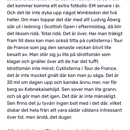
det kommer komma ett extra fotbolls-EM senare i år.
Och det lär inte dyka upp något Wimbledon del två
heller. Om man toppar det där med att Ludvig Åberg
slår ut i ledning i Scottish Open i eftermiddag, då blir
det liksom ridå. Total ridå. Det är över. Har man tråkigt
fram till dess kan man också titta på cyklisterna i Tour
de France som jag den senaste veckan blivit lite
besatt av. Man stör sig ju lite på idrottsmän som
klagar och gnäller över att de har det tufft.
Idrottsmän inte minst. Cyklisterna i Tour de France,
det är inte mycket gnäll där kan man ju säga. Det är
20 mil om dagen upp och kanske ännu mer, ner för
berg av Kebnekaisehöjd. Sen sover man lite grann,
och så gör man det igen. Det där är inte mänskligt.
Sen finns det ju tyvärr ingen boll med i det där, vilket
diskar det hela från att vara sådär väldans intressant
över tid, men ändå, det duger.