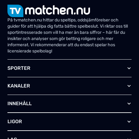
På tvmatchen.nu hittar du speltips, oddsjämförelser och
guider för att hjälpa dig fatta bättre spelbeslut. Vi riktar oss till
sportintresserade som vill ha mer än bara siffror – här får du
insikter och analyser som gör betting roligare och mer
informerat. Vi rekommenderar att du endast spelar hos
licensierade spelbolag!
SPORTER
Fotboll
KANALER
Ishockey
Amerikansk fotboll
Viaplay SE
Basket
INNEHÅLL
TV4 Play Sport Total
Handboll
Kanal 5
Om oss
Rugby
HBO Max (SE)
LIGOR
Kontakta oss
Innebandy
Alla kanaler
Annonsera
Futsal
EFL-cupen
Skapa egen TV-tablå