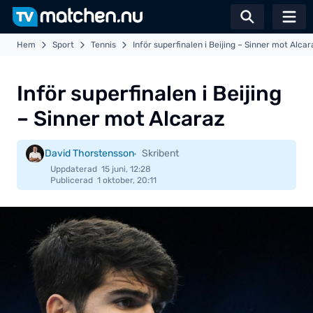
Växla sö
Hem
Sport
Tennis
Inför superfinalen i Beijing – Sinner mot Alcar
Inför superfinalen i Beijing
– Sinner mot Alcaraz
David Thorstensson
Skribent
Uppdaterad
15 juni, 12:28
Publicerad
1 oktober, 20:11