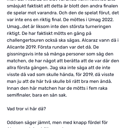
småsjukt faktiskt att detta är blott den andra finalen
de spelar mot varandra. Och den de spelat förut, det
var inte ens en riktig final. De möttes i Umag 2022.
Umag…det är liksom inte den största turneringen
riktigt. De har faktiskt mötts en gång på
challengertouren också ska sägas. Alcaraz vann då i
Alicante 2019. Första rundan var det då. De
gissningsvis inte så många personer som såg den
matchen, de har något att berätta att de var där den
allra första gången. Jag ska inte säga att de inte
visste då vad som skulle hända, för 2019, då visste
man ju att de här två skulle bli rätt bra men ändå.
Innan den här matchen har de mötts i fem raka
semifinaler, bara en sån sak.
Vad tror vi här då?
Oddsen säger jämnt, men med knapp fördel för