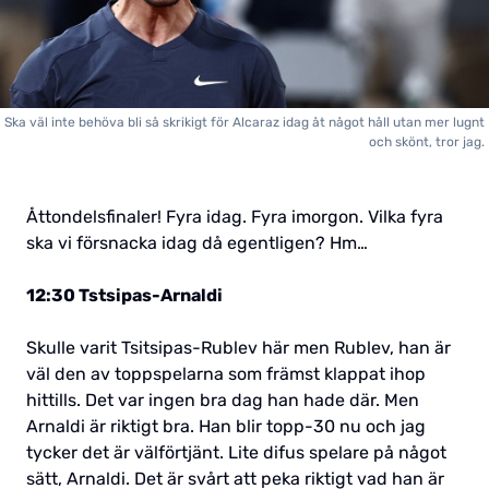
Ska väl inte behöva bli så skrikigt för Alcaraz idag åt något håll utan mer lugnt
och skönt, tror jag.
Åttondelsfinaler! Fyra idag. Fyra imorgon. Vilka fyra
ska vi försnacka idag då egentligen? Hm…
12:30 Tstsipas-Arnaldi
Skulle varit Tsitsipas-Rublev här men Rublev, han är
väl den av toppspelarna som främst klappat ihop
hittills. Det var ingen bra dag han hade där. Men
Arnaldi är riktigt bra. Han blir topp-30 nu och jag
tycker det är välförtjänt. Lite difus spelare på något
sätt, Arnaldi. Det är svårt att peka riktigt vad han är