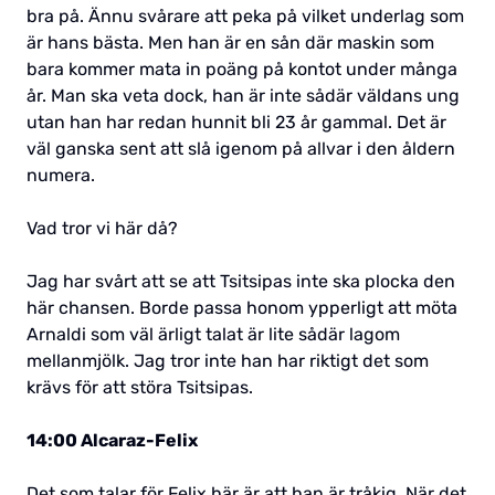
bra på. Ännu svårare att peka på vilket underlag som
är hans bästa. Men han är en sån där maskin som
bara kommer mata in poäng på kontot under många
år. Man ska veta dock, han är inte sådär väldans ung
utan han har redan hunnit bli 23 år gammal. Det är
väl ganska sent att slå igenom på allvar i den åldern
numera.
Vad tror vi här då?
Jag har svårt att se att Tsitsipas inte ska plocka den
här chansen. Borde passa honom ypperligt att möta
Arnaldi som väl ärligt talat är lite sådär lagom
mellanmjölk. Jag tror inte han har riktigt det som
krävs för att störa Tsitsipas.
14:00 Alcaraz-Felix
Det som talar för Felix här är att han är tråkig. När det