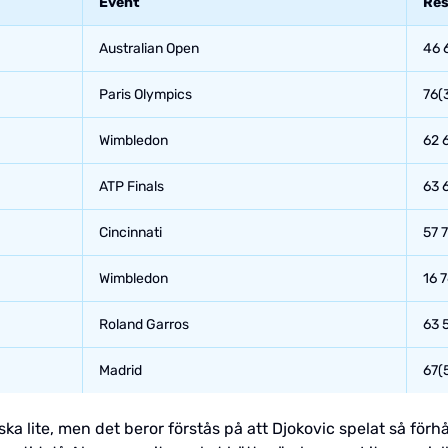
Event
Res
Australian Open
46 
Paris Olympics
76(
Wimbledon
62 
ATP Finals
63 
Cincinnati
57 7
Wimbledon
16 7
Roland Garros
63 5
Madrid
67(5
a lite, men det beror förstås på att Djokovic spelat så förh