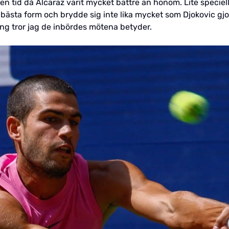
en tid då Alcaraz varit mycket bättre än honom. Lite speciel
i bästa form och brydde sig inte lika mycket som Djokovic gjo
ing tror jag de inbördes mötena betyder.