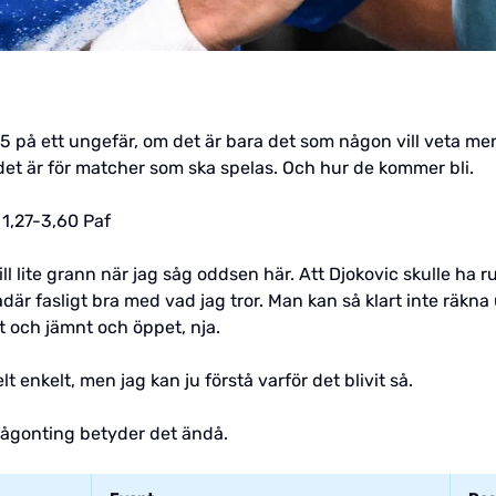
15 på ett ungefär, om det är bara det som någon vill veta men d
et är för matcher som ska spelas. Och hur de kommer bli.
1,27-3,60 Paf
ll lite grann när jag såg oddsen här. Att Djokovic skulle ha 
är fasligt bra med vad jag tror. Man kan så klart inte räkna
t och jämnt och öppet, nja.
t enkelt, men jag kan ju förstå varför det blivit så.
 någonting betyder det ändå.