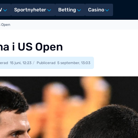
V
Sportnyheter
Betting
Casino
S Open
na i US Open
erad
15 juni, 12:23
Publicerad
5 september, 13:03