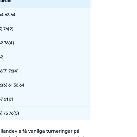
ultat
64 63 64
3) 76(2)
62 76(4)
62
6(7) 76(4)
6(6) 61 36 64
7 61 61
) 75 76(5)
ållandevis få vanliga turneringar på