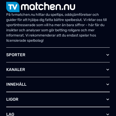
På tvmatchen.nu hittar du speltips, oddsjämförelser och
guider för att hjälpa dig fatta bättre spelbeslut. Vi riktar oss till
sportintresserade som vill ha mer än bara siffror – här får du
insikter och analyser som gör betting roligare och mer
informerat. Vi rekommenderar att du endast spelar hos
licensierade spelbolag!
SPORTER
Fotboll
KANALER
Ishockey
Amerikansk fotboll
Viaplay SE
Basket
INNEHÅLL
TV4 Play Sport Total
Handboll
Kanal 5
Om oss
Rugby
HBO Max (SE)
LIGOR
Kontakta oss
Innebandy
Alla kanaler
Annonsera
Futsal
EFL-cupen
Skapa egen TV-tablå
LAG
Bandy