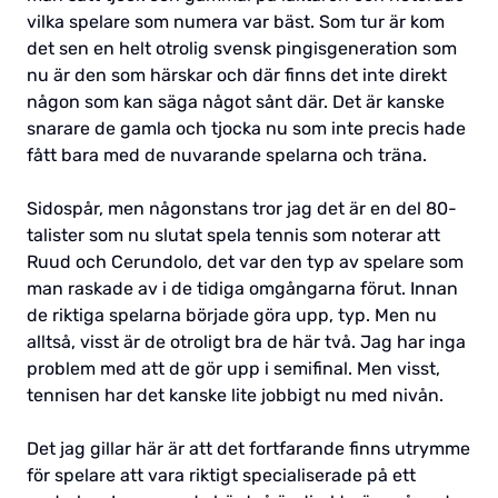
vilka spelare som numera var bäst. Som tur är kom
det sen en helt otrolig svensk pingisgeneration som
nu är den som härskar och där finns det inte direkt
någon som kan säga något sånt där. Det är kanske
snarare de gamla och tjocka nu som inte precis hade
fått bara med de nuvarande spelarna och träna.
Sidospår, men någonstans tror jag det är en del 80-
talister som nu slutat spela tennis som noterar att
Ruud och Cerundolo, det var den typ av spelare som
man raskade av i de tidiga omgångarna förut. Innan
de riktiga spelarna började göra upp, typ. Men nu
alltså, visst är de otroligt bra de här två. Jag har inga
problem med att de gör upp i semifinal. Men visst,
tennisen har det kanske lite jobbigt nu med nivån.
Det jag gillar här är att det fortfarande finns utrymme
för spelare att vara riktigt specialiserade på ett