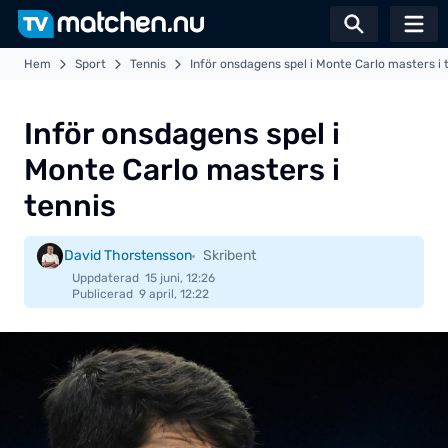
Växla sö
Hem
Sport
Tennis
Inför onsdagens spel i Monte Carlo masters i 
Inför onsdagens spel i
Monte Carlo masters i
tennis
David Thorstensson
Skribent
Uppdaterad
15 juni, 12:26
Publicerad
9 april, 12:22