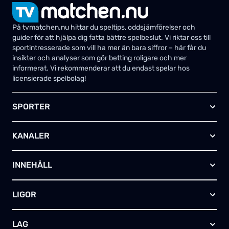
På tvmatchen.nu hittar du speltips, oddsjämförelser och
guider för att hjälpa dig fatta bättre spelbeslut. Vi riktar oss till
sportintresserade som vill ha mer än bara siffror – här får du
insikter och analyser som gör betting roligare och mer
informerat. Vi rekommenderar att du endast spelar hos
licensierade spelbolag!
SPORTER
Fotboll
KANALER
Ishockey
Amerikansk fotboll
Viaplay SE
Basket
INNEHÅLL
TV4 Play Sport Total
Handboll
Kanal 5
Om oss
Rugby
HBO Max (SE)
LIGOR
Kontakta oss
Innebandy
Alla kanaler
Annonsera
Futsal
EFL-cupen
Skapa egen TV-tablå
LAG
Bandy
Championship