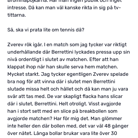
Brommapojkarna. Har man ingen publik och inget
intresse. Då kan man väl kanske rikta in sig på tv-
tittarna.
Så, ska vi prata lite om tennis då?
Zverev rök igår. I en match som jag tycker var riktigt
underhållande där Berrettini lyckades pressa upp sin
nivå ordentligt i slutet av matchen. Efter att han
klappat ihop när han skulle serva hem matchen.
Mycket starkt. Jag tycker egentligen Zverev spelade
bra nog för att vinna där i slutet men Berrettini
slutade missa helt och hållet och då kan man ju vara
svår att tas med. De var skapligt flacka hans slicar
där i slutet, Berrettini. Helt otroligt. Visst avgjorde
han i stort sett med en slice på breakbollen som
avgjorde matchen? Har för mig det. Man glömmer
inte heller den där bollen med, det var väl 48 gånger
över nätet. Långa bollar brukar vara lite över 30