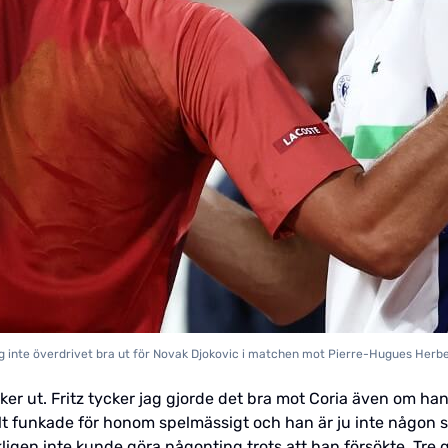
g inte överdrivet bra ut för Novak Djokovic i matchen mot Pierre-Hugues Herber
 ut. Fritz tycker jag gjorde det bra mot Coria även om han 
llt funkade för honom spelmässigt och han är ju inte någon so
igen inte kunde göra någonting trots att han försökte. Tre 