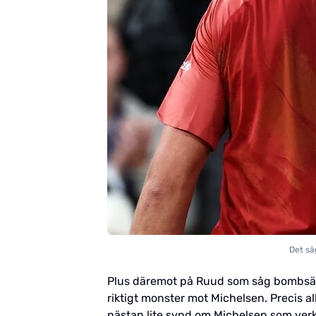
Det så
Plus däremot på Ruud som såg bombsäker
riktigt monster mot Michelsen. Precis a
nästan lite synd om Michelsen som verkl