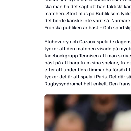
ska man ha det sagt att han faktiskt k
matchen. Stort plus på Bublik som lyck
det borde kanske inte varit så. Närmare 
Franska publiken är bäst – Och sportsli
Etcheverry och Cazaux spelade dagens m
tycker att den matchen visade på mycket
facebookgrupp Tennisen att man skriver 
bäst på att bära fram sina spelare, fr
efter att under flera timmar ha försökt
tycker det är att spela i Paris. Det där 
Rugbysyndromet helt enkelt. Den fransk