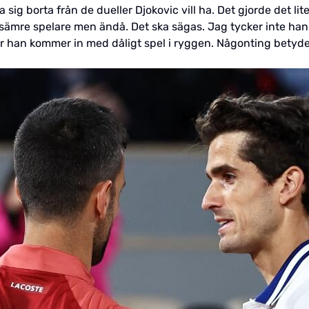
a sig borta från de dueller Djokovic vill ha. Det gjorde det lit
mre spelare men ändå. Det ska sägas. Jag tycker inte han så
är han kommer in med dåligt spel i ryggen. Någonting betyder