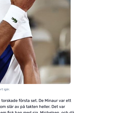
t igår.
torskade första set. De Minaur var ett
m slår av på takten heller. Det var
gem fick han med sig, Michelsen, och då