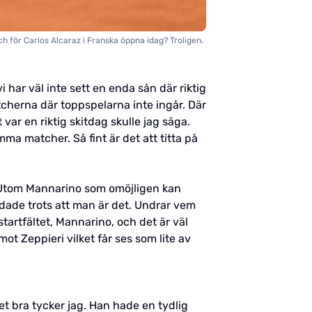
h för Carlos Alcaraz i Franska öppna idag? Troligen.
 har väl inte sett en enda sån där riktig
cherna där toppspelarna inte ingår. Där
t var en riktig skitdag skulle jag säga.
a matcher. Så fint är det att titta på
r. Utom Mannarino som omöjligen kan
edade trots att man är det. Undrar vem
tartfältet, Mannarino, och det är väl
ot Zeppieri vilket får ses som lite av
det bra tycker jag. Han hade en tydlig