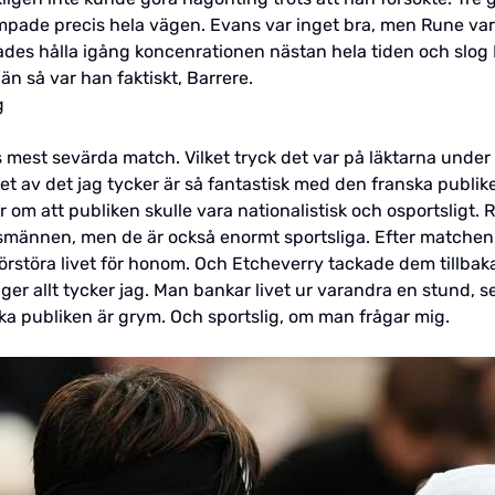
ämpade precis hela vägen. Evans var inget bra, men Rune var
ades hålla igång koncenrationen nästan hela tiden och slog 
än så var han faktiskt, Barrere.
g
est sevärda match. Vilket tryck det var på läktarna under 
 av det jag tycker är så fantastisk med den franska publiken
om att publiken skulle vara nationalistisk och osportsligt. 
ansmännen, men de är också enormt sportsliga. Efter matche
 förstöra livet för honom. Och Etcheverry tackade dem tillba
säger allt tycker jag. Man bankar livet ur varandra en stund, 
a publiken är grym. Och sportslig, om man frågar mig.