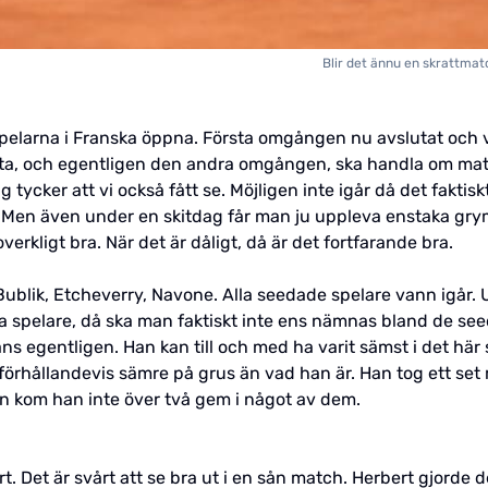
Blir det ännu en skrattmatc
spelarna i Franska öppna. Första omgången nu avslutat och vi
rsta, och egentligen den andra omgången, ska handla om mat
g tycker att vi också fått se. Möjligen inte igår då det faktisk
 Men även under en skitdag får man ju uppleva enstaka grymm
verkligt bra. När det är dåligt, då är det fortfarande bra.
, Bublik, Etcheverry, Navone. Alla seedade spelare vann igå
ta spelare, då ska man faktiskt inte ens nämnas bland de se
s egentligen. Han kan till och med ha varit sämst i det här s
förhållandevis sämre på grus än vad han är. Han tog ett set m
en kom han inte över två gem i något av dem.
rt. Det är svårt att se bra ut i en sån match. Herbert gjorde 