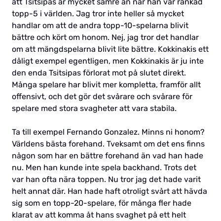
att Tsitsipas är mycket sämre än när han var rankad
topp-5 i världen. Jag tror inte heller så mycket
handlar om att de andra topp-10-spelarna blivit
bättre och kört om honom. Nej, jag tror det handlar
om att mängdspelarna blivit lite bättre. Kokkinakis ett
dåligt exempel egentligen, men Kokkinakis är ju inte
den enda Tsitsipas förlorat mot på slutet direkt.
Många spelare har blivit mer kompletta, framför allt
offensivt, och det gör det svårare och svårare för
spelare med stora svagheter att vara stabila.
Ta till exempel Fernando Gonzalez. Minns ni honom?
Världens bästa forehand. Tveksamt om det ens finns
någon som har en bättre forehand än vad han hade
nu. Men han kunde inte spela backhand. Trots det
var han ofta nära toppen. Nu tror jag det hade varit
helt annat där. Han hade haft otroligt svårt att hävda
sig som en topp-20-spelare, för många fler hade
klarat av att komma åt hans svaghet på ett helt