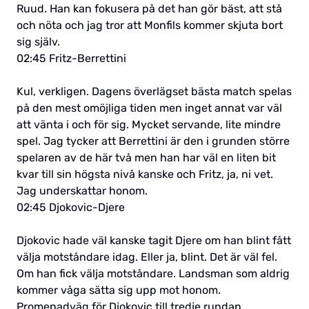
Ruud. Han kan fokusera på det han gör bäst, att stå
och nöta och jag tror att Monfils kommer skjuta bort
sig själv.
02:45 Fritz-Berrettini
Kul, verkligen. Dagens överlägset bästa match spelas
på den mest omöjliga tiden men inget annat var väl
att vänta i och för sig. Mycket servande, lite mindre
spel. Jag tycker att Berrettini är den i grunden större
spelaren av de här två men han har väl en liten bit
kvar till sin högsta nivå kanske och Fritz, ja, ni vet.
Jag underskattar honom.
02:45 Djokovic-Djere
Djokovic hade väl kanske tagit Djere om han blint fått
välja motståndare idag. Eller ja, blint. Det är väl fel.
Om han fick välja motståndare. Landsman som aldrig
kommer våga sätta sig upp mot honom.
Promenadväg för Djokovic till tredje rundan.