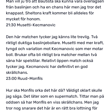
Man vill ju tro att Bautista ska kunna vara överlägsen
från baslinjen och ha en chans här men jag tror det
knappast. Sheltons kraft kommer bli alldeles för
mycket för honom.
21:30 Musetti-Kecmanovic
Den här matchen tycker jag känns lite trevlig. Två
riktigt duktiga baslinjebollare. Musetti med mer kraft,
tyngd och variation mot Kecmanovic som mer motar
boll. Brukar ofta bli riktigt bra matcher mellan två
såna här spelstilar. Relativt öppen match också
tycker jag. Kecmanovic har definitivt en god
skrällchans.
23:00 Ruud-Monfils
Hur ska Monfils orka det här då? Väldigt oklart skulle
jag säga. Det låter som en supermatch. Tittar man på
oddsen så har Monfils en viss skrällchans. Men jag
tror nog snarare det här är en rätt bra lottning för