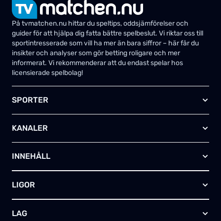
På tvmatchen.nu hittar du speltips, oddsjämförelser och
guider för att hjälpa dig fatta bättre spelbeslut. Vi riktar oss till
sportintresserade som vill ha mer än bara siffror – här får du
insikter och analyser som gör betting roligare och mer
informerat. Vi rekommenderar att du endast spelar hos
licensierade spelbolag!
SPORTER
Fotboll
KANALER
Ishockey
Amerikansk fotboll
Viaplay SE
Basket
INNEHÅLL
TV4 Play Sport Total
Handboll
Kanal 5
Om oss
Rugby
HBO Max (SE)
LIGOR
Kontakta oss
Innebandy
Alla kanaler
Annonsera
Futsal
EFL-cupen
Skapa egen TV-tablå
LAG
Bandy
Championship