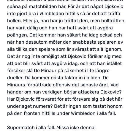
spåna på matchbilden här. För är det något Djokovic
inte gjort bra i Wimbledon hittills så är det att träffa
bollen. Eller ja, han har ju träffat den, men bollträffen
har varit dålig och han har haft svårt att avgöra
poängen. Det kommer han säkert ha idag också och
när han dessutom möter den snabbaste spelaren av
alla tillika den spelare som är svårast att slå igenom.
Det är nog inte omöjligt att Djokovic förlikar sig med
att det blir svårt att avgöra idag, och att han istället
försöker slå De Minaur på säkerhet i lite längre
dueller. Då kommer nästa faktor in i bilden. De
Minaurs förbättrade offensiv det senaste året. Vad
händer om han verkligen börjar attackera Djokovic?
Har Djokovic försvaret för att försvara sig på det här
underlaget numera? Det är ingen som testat honom
på den fronten hittills under Wimbledon i alla fall.
Supermatch i alla fall. Missa icke denna!