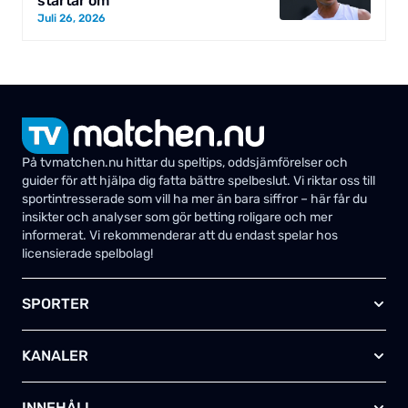
startar om
Juli 26, 2026
På tvmatchen.nu hittar du speltips, oddsjämförelser och
guider för att hjälpa dig fatta bättre spelbeslut. Vi riktar oss till
sportintresserade som vill ha mer än bara siffror – här får du
insikter och analyser som gör betting roligare och mer
informerat. Vi rekommenderar att du endast spelar hos
licensierade spelbolag!
SPORTER
Fotboll
KANALER
Ishockey
Amerikansk fotboll
Viaplay SE
Basket
INNEHÅLL