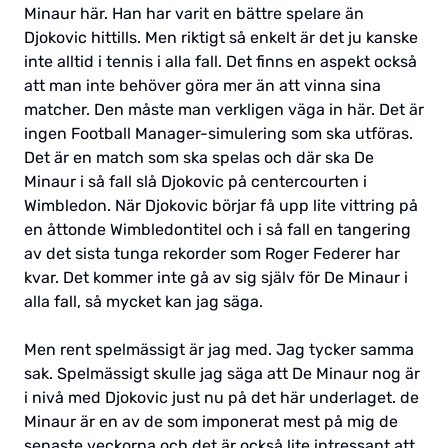
Minaur här. Han har varit en bättre spelare än
Djokovic hittills. Men riktigt så enkelt är det ju kanske
inte alltid i tennis i alla fall. Det finns en aspekt också
att man inte behöver göra mer än att vinna sina
matcher. Den måste man verkligen väga in här. Det är
ingen Football Manager-simulering som ska utföras.
Det är en match som ska spelas och där ska De
Minaur i så fall slå Djokovic på centercourten i
Wimbledon. När Djokovic börjar få upp lite vittring på
en åttonde Wimbledontitel och i så fall en tangering
av det sista tunga rekorder som Roger Federer har
kvar. Det kommer inte gå av sig själv för De Minaur i
alla fall, så mycket kan jag säga.
Men rent spelmässigt är jag med. Jag tycker samma
sak. Spelmässigt skulle jag säga att De Minaur nog är
i nivå med Djokovic just nu på det här underlaget. de
Minaur är en av de som imponerat mest på mig de
senaste veckorna och det är också lite intressant att