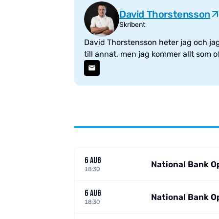
David Thorstensson
Skribent
David Thorstensson heter jag och jag 
till annat, men jag kommer allt som ofta
6 AUG
National Bank O
18:30
6 AUG
National Bank O
18:30