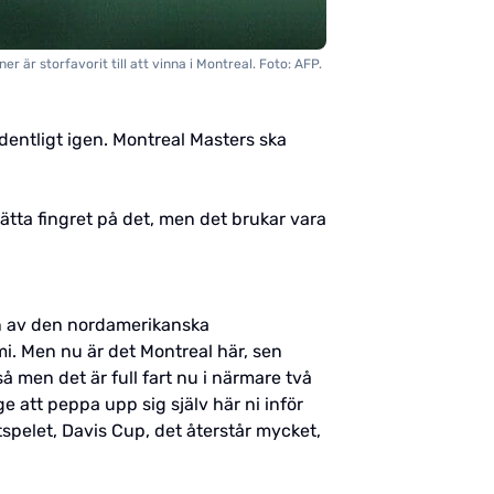
er är storfavorit till att vinna i Montreal. Foto: AFP.
dentligt igen. Montreal Masters ska
 sätta fingret på det, men det brukar vara
en av den nordamerikanska
i. Men nu är det Montreal här, sen
men det är full fart nu i närmare två
e att peppa upp sig själv här ni inför
utspelet, Davis Cup, det återstår mycket,