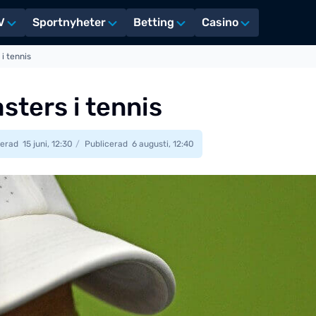
V
Sportnyheter
Betting
Casino
i tennis
sters i tennis
erad
15 juni, 12:30
Publicerad
6 augusti, 12:40