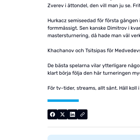
Zverev i åttondel, den vill man ju se. Fri
Hurkacz semiseedad för första gången i
formmässigt. Sen kanske Dimitrov i kvart
mastersturnering, då hade man väl verkli
Khachanov och Tsitsipas för Medvedevs de
De bästa spelarna vilar ytterligare någ
klart börja följa den här turneringen my
För tv-tider, streams, allt sånt. Håll ko