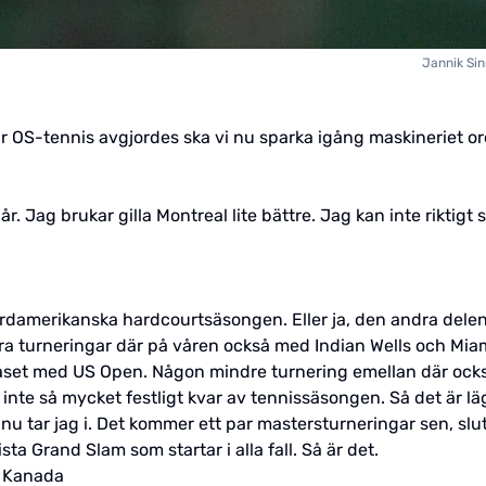
Jannik Sinn
r OS-tennis avgjordes ska vi nu sparka igång maskineriet or
år. Jag brukar gilla Montreal lite bättre. Jag kan inte riktigt
nordamerikanska hardcourtsäsongen. Eller ja, den andra del
ra turneringar där på våren också med Indian Wells och Miam
aset med US Open. Någon mindre turnering emellan där också 
inte så mycket festligt kvar av tennissäsongen. Så det är läg
a, nu tar jag i. Det kommer ett par mastersturneringar sen, sl
ta Grand Slam som startar i alla fall. Så är det.
i Kanada