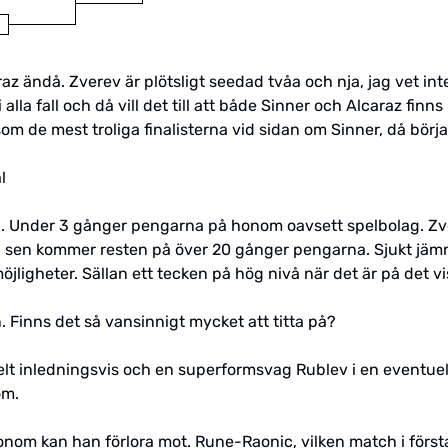
raz ändå. Zverev är plötsligt seedad tvåa och nja, jag vet inte 
 alla fall och då vill det till att både Sinner och Alcaraz fin
 de mest troliga finalisterna vid sidan om Sinner, då börja
l
esten. Under 3 gånger pengarna på honom oavsett spelbolag. 
h sen kommer resten på över 20 gånger pengarna. Sjukt jämnt
jligheter. Sällan ett tecken på hög nivå när det är på det vi
en. Finns det så vansinnigt mycket att titta på?
kelt inledningsvis och en superformsvag Rublev i en eventuell
om.
honom kan han förlora mot. Rune-Raonic, vilken match i förs