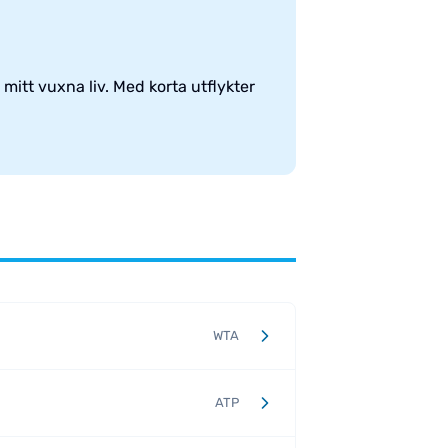
mitt vuxna liv. Med korta utflykter
.
WTA
ATP