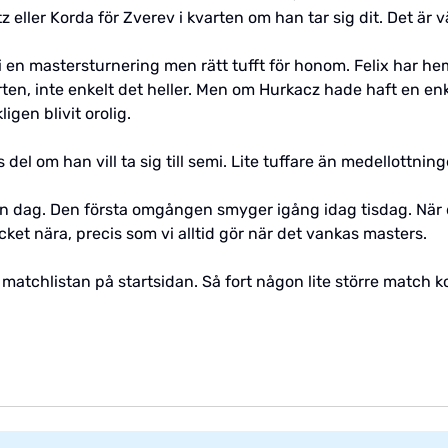
tz eller Korda för Zverev i kvarten om han tar sig dit. Det är v
 en mastersturnering men rätt tufft för honom. Felix har h
en, inte enkelt det heller. Men om Hurkacz hade haft en enkel
gen blivit orolig.
l om han vill ta sig till semi. Lite tuffare än medellottning
on dag. Den första omgången smyger igång idag tisdag. När de
cket nära, precis som vi alltid gör när det vankas masters.
ll i matchlistan på startsidan. Så fort någon lite större match