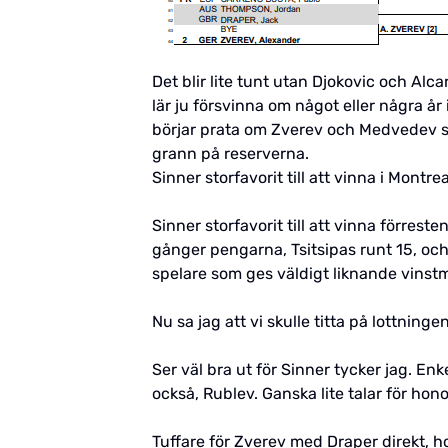
Det blir lite tunt utan Djokovic och Alca
lär ju försvinna om något eller några år i
börjar prata om Zverev och Medvedev som
grann på reserverna.
Sinner storfavorit till att vinna i Montrea
Sinner storfavorit till att vinna förr
gånger pengarna, Tsitsipas runt 15, oc
spelare som ges väldigt liknande vinstmö
Nu sa jag att vi skulle titta på lottning
Ser väl bra ut för Sinner tycker jag. En
också, Rublev. Ganska lite talar för hon
Tuffare för Zverev med Draper direkt, 