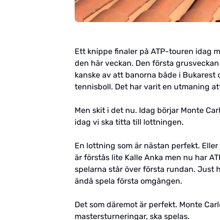
Ett knippe finaler på ATP-touren idag m
den här veckan. Den första grusveckan är
kanske av att banorna både i Bukarest o
tennisboll. Det har varit en utmaning a
Men skit i det nu. Idag börjar Monte Car
idag vi ska titta till lottningen.
En lottning som är nästan perfekt. Eller 
är förstås lite Kalle Anka men nu har A
spelarna står över första rundan. Just h
ändå spela första omgången.
Det som däremot är perfekt. Monte Carlo
mastersturneringar, ska spelas.