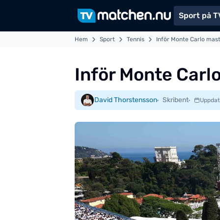
Sport på T
Hem
Sport
Tennis
Inför Monte Carlo mas
Inför Monte Carl
David Thorstensson
Skribent
Uppdat