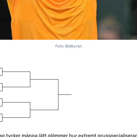
Foto: Bildbyrån
. Jag tycker många lätt glömmer hur extremt grusspecialisera