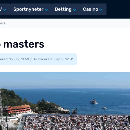
V
Sportnyheter
Betting
Casino
ters
o masters
erad
15 juni, 11:59
Publicerad
5 april, 12:01