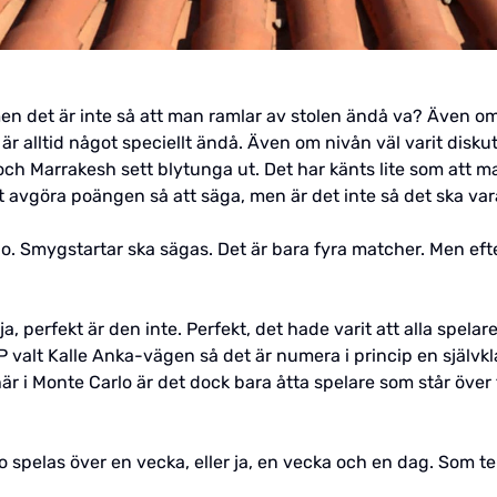
en det är inte så att man ramlar av stolen ändå va? Även om j
 alltid något speciellt ändå. Även om nivån väl varit diskuta
ch Marrakesh sett blytunga ut. Det har känts lite som att ma
tt avgöra poängen så att säga, men är det inte så det ska va
lo. Smygstartar ska sägas. Det är bara fyra matcher. Men efte
ja, perfekt är den inte. Perfekt, det hade varit att alla spela
TP valt Kalle Anka-vägen så det är numera i princip en självk
är i Monte Carlo är det dock bara åtta spelare som står över 
 spelas över en vecka, eller ja, en vecka och en dag. Som te