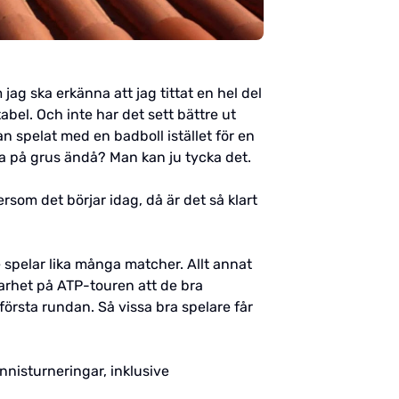
ag ska erkänna att jag tittat en hel del
bel. Och inte har det sett bättre ut
n spelat med en badboll istället för en
ra på grus ändå? Man kan ju tycka det.
rsom det börjar idag, då är det så klart
re spelar lika många matcher. Allt annat
larhet på ATP-touren att de bra
första rundan. Så vissa bra spelare får
nnisturneringar, inklusive