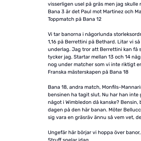
visserligen usel på gräs men jag skulle
Bana 3 är det Paul mot Martinez och Mart
Toppmatch på Bana 12
Vi tar banorna i någorlunda storleksord
1,16 på Berrettini på Bethard. Litar vi 
underlag. Jag tror att Berrettini kan få
tycker jag. Startar mellan 13 och 14 n
nog under matcher som vi inte riktigt e
Franska mästerskapen på Bana 18
Bana 18, andra match, Monfils-Mannarin
bensinen ha tagit slut. Nu har han inte
något i Wimbledon då kanske? Bensin, ba
dagen på den här banan. Möter Bellucci s
sig vara en gräsräv ännu så vem vet, det
Ungefär här börjar vi hoppa över banor, 
Struff spelar idag