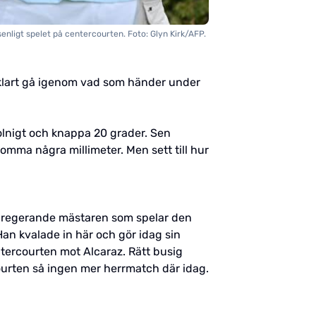
senligt spelet på centercourten. Foto: Glyn Kirk/AFP.
så klart gå igenom vad som händer under
olnigt och knappa 20 grader. Sen
omma några millimeter. Men sett till hur
en regerande mästaren som spelar den
Han kvalade in här och gör idag sin
entercourten mot Alcaraz. Rätt busig
courten så ingen mer herrmatch där idag.