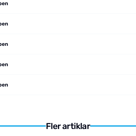
pen
pen
pen
pen
pen
Fler artiklar