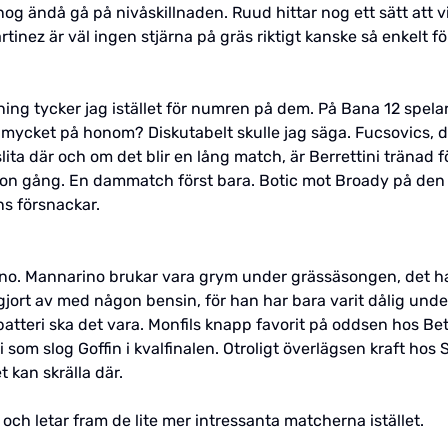
 nog ändå gå på nivåskillnaden. Ruud hittar nog ett sätt at
inez är väl ingen stjärna på gräs riktigt kanske så enkelt fö
ning tycker jag istället för numren på dem. På Bana 12 spela
så mycket på honom? Diskutabelt skulle jag säga. Fucsovics, de
 slita där och om det blir en lång match, är Berrettini träna
ågon gång. En dammatch först bara. Botic mot Broady på den 
ns försnackar.
o. Mannarino brukar vara grym under grässäsongen, det har 
 gjort av med någon bensin, för han har bara varit dålig unde
tteri ska det vara. Monfils knapp favorit på oddsen hos Bet
om slog Goffin i kvalfinalen. Otroligt överlägsen kraft hos S
 kan skrälla där.
och letar fram de lite mer intressanta matcherna istället.