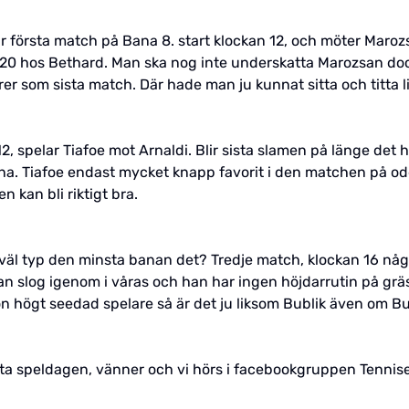
r första match på Bana 8. start klockan 12, och möter Maroz
 i 1,20 hos Bethard. Man ska nog inte underskatta Marozsan do
r som sista match. Där hade man ju kunnat sitta och titta l
2, spelar Tiafoe mot Arnaldi. Blir sista slamen på länge det 
na. Tiafoe endast mycket knapp favorit i den matchen på od
n kan bli riktigt bra.
r väl typ den minsta banan det? Tredje match, klockan 16 nå
an slog igenom i våras och han har ingen höjdarrutin på gräs
 högt seedad spelare så är det ju liksom Bublik även om Bubli
sta speldagen, vänner och vi hörs i facebookgruppen Tenni