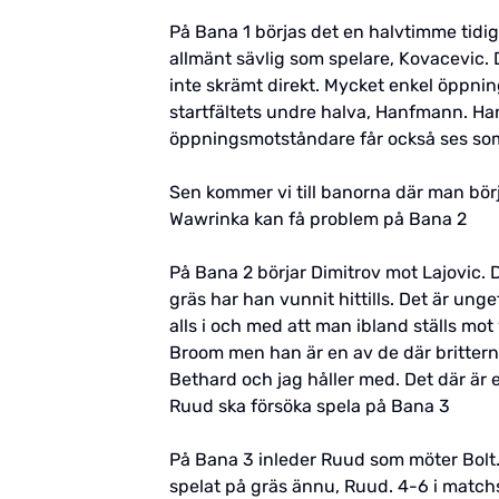
På Bana 1 börjas det en halvtimme tidig
allmänt sävlig som spelare, Kovacevic. 
inte skrämt direkt. Mycket enkel öppni
startfältets undre halva, Hanfmann. Han
öppningsmotståndare får också ses som
Sen kommer vi till banorna där man börjar
Wawrinka kan få problem på Bana 2
På Bana 2 börjar Dimitrov mot Lajovic. D
gräs har han vunnit hittills. Det är ung
alls i och med att man ibland ställs mo
Broom men han är en av de där britterna
Bethard och jag håller med. Det där är
Ruud ska försöka spela på Bana 3
På Bana 3 inleder Ruud som möter Bolt. 
spelat på gräs ännu, Ruud. 4-6 i matchst