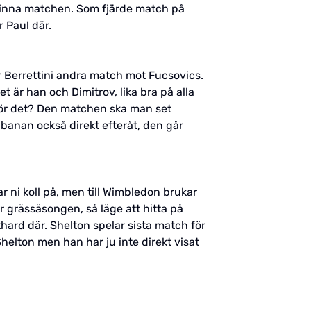
t vinna matchen. Som fjärde match på
r Paul där.
r Berrettini andra match mot Fucsovics.
t är han och Dimitrov, lika bra på alla
d för det? Den matchen ska man set
banan också direkt efteråt, den går
ni koll på, men till Wimbledon brukar
r grässäsongen, så läge att hitta på
hard där. Shelton spelar sista match för
helton men han har ju inte direkt visat