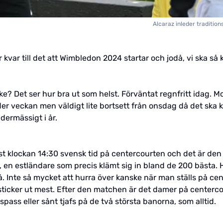
Alcaraz inleder tradition
r kvar till det att Wimbledon 2024 startar och jodå, vi ska 
? Det ser hur bra ut som helst. Förväntat regnfritt idag. M
r veckan men väldigt lite bortsett från onsdag då det ska k
dermässigt i år.
örst klockan 14:30 svensk tid på centercourten och det är d
, en estländare som precis klämt sig in bland de 200 bästa. 
vå. Inte så mycket att hurra över kanske när man ställs på c
om sticker ut mest. Efter den matchen är det damer på center
pass eller sånt tjafs på de två största banorna, som alltid.