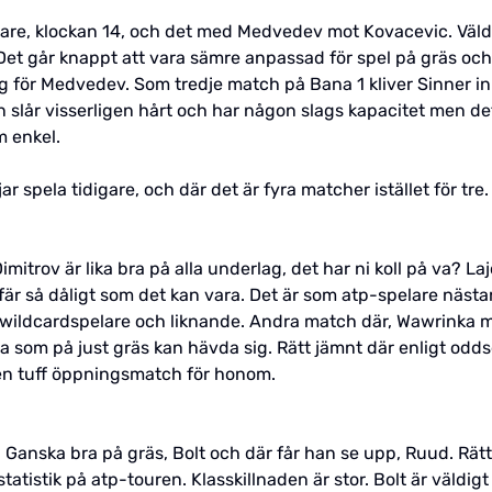
are, klockan 14, och det med Medvedev mot Kovacevic. Väldig
Det går knappt att vara sämre anpassad för spel på gräs och
ng för Medvedev. Som tredje match på Bana 1 kliver Sinner i
 slår visserligen hårt och har någon slags kapacitet men de
 enkel.
 spela tidigare, och där det är fyra matcher istället för tre.
imitrov är lika bra på alla underlag, det har ni koll på va? La
efär så dåligt som det kan vara. Det är som atp-spelare näst
t wildcardspelare och liknande. Andra match där, Wawrinka m
 som på just gräs kan hävda sig. Rätt jämnt där enligt odds
 en tuff öppningsmatch för honom.
Ganska bra på gräs, Bolt och där får han se upp, Ruud. Rätt
atistik på atp-touren. Klasskillnaden är stor. Bolt är väldigt