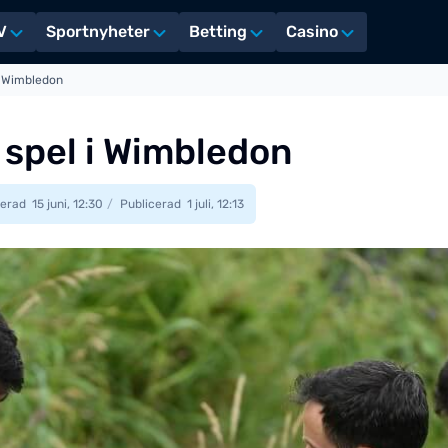
V
Sportnyheter
Betting
Casino
i Wimbledon
spel i Wimbledon
erad
15 juni, 12:30
Publicerad
1 juli, 12:13