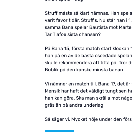
Struff måste så klart nämnas. Han spela
varit favorit där, Struffis. Nu står han
samma Bana spelar Bautista mot Martere
Tar Tiafoe sista chansen?
På Bana 15, första match start klockan 1
han på en av de bästa oseedade spelar
skulle rekommendera att titta på. Tror de
Bublik på den kanske minsta banan
Vi nämner en match till. Bana 17, det ä
Mensik har haft det väldigt tungt sen h
han kan göra. Ska man skrälla mot någon
gräs än på andra underlag.
Så säger vi. Mycket nöje under den för