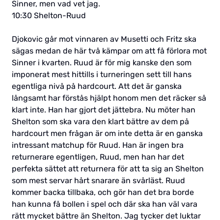
Sinner, men vad vet jag.
10:30 Shelton-Ruud
Djokovic går mot vinnaren av Musetti och Fritz ska
sägas medan de här två kämpar om att få förlora mot
Sinner i kvarten. Ruud är för mig kanske den som
imponerat mest hittills i turneringen sett till hans
egentliga nivå på hardcourt. Att det är ganska
långsamt har förstås hjälpt honom men det räcker så
klart inte. Han har gjort det jättebra. Nu möter han
Shelton som ska vara den klart bättre av dem på
hardcourt men frågan är om inte detta är en ganska
intressant matchup för Ruud. Han är ingen bra
returnerare egentligen, Ruud, men han har det
perfekta sättet att returnera för att ta sig an Shelton
som mest servar hårt snarare än svårläst. Ruud
kommer backa tillbaka, och gör han det bra borde
han kunna få bollen i spel och där ska han väl vara
rätt mycket bättre än Shelton. Jag tycker det luktar