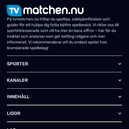
På tvmatchen.nu hittar du speltips, oddsjämförelser och
guider för att hjälpa dig fatta bättre spelbeslut. Vi riktar oss till
sportintresserade som vill ha mer än bara siffror – här får du
insikter och analyser som gör betting roligare och mer
informerat. Vi rekommenderar att du endast spelar hos
licensierade spelbolag!
SPORTER
Fotboll
KANALER
Ishockey
Amerikansk fotboll
Viaplay SE
Basket
INNEHÅLL
TV4 Play Sport Total
Handboll
Kanal 5
Om oss
Rugby
HBO Max (SE)
LIGOR
Kontakta oss
Innebandy
Alla kanaler
Annonsera
Futsal
EFL-cupen