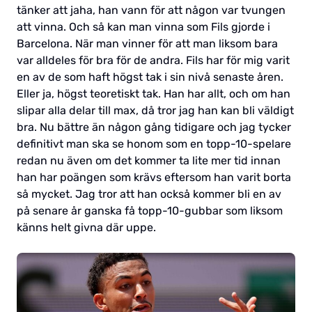
tänker att jaha, han vann för att någon var tvungen
att vinna. Och så kan man vinna som Fils gjorde i
Barcelona. När man vinner för att man liksom bara
var alldeles för bra för de andra. Fils har för mig varit
en av de som haft högst tak i sin nivå senaste åren.
Eller ja, högst teoretiskt tak. Han har allt, och om han
slipar alla delar till max, då tror jag han kan bli väldigt
bra. Nu bättre än någon gång tidigare och jag tycker
definitivt man ska se honom som en topp-10-spelare
redan nu även om det kommer ta lite mer tid innan
han har poängen som krävs eftersom han varit borta
så mycket. Jag tror att han också kommer bli en av
på senare år ganska få topp-10-gubbar som liksom
känns helt givna där uppe.