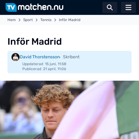
Växla sö
Hem
Sport
Tennis
Inför Madrid
Inför Madrid
David Thorstensson
Skribent
Uppdaterad
15 juni, 11:58
Publicerad
21 april, 11:06