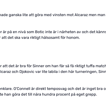
 hade ganska lite att göra med vinsten mot Alcaraz men man 
per är på en nivå som Botic inte är i närheten av och det kän
r att det ska vara riktigt hälsosamt för honom.
r att det är bra för Sinner om han får så få riktigt tuffa mat
Alcaraz och Djokovic var lite labila i den här turneringen, Sin
et enklare. O'Connell är direkt temposvag och det är inget b
te han göra det till nära hundra procent på eget grepp.