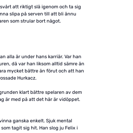
svårt att riktigt slå igenom och ta sig
a slipa på serven till att bli ännu
aren som strular bort något.
n alla år under hans karriär. Var han
en, då var han liksom alltid sämre än
bara mycket bättre än förut och att han
krossade Hurkacz.
 grunden klart bättre spelaren av dem
ag är med på att det här är vidöppet.
e vinna ganska enkelt. Sjuk mental
om tagit sig hit. Han slog ju Felix i