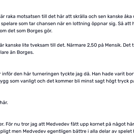
 är raka motsatsen till det här att skrälla och sen kanske åka u
spelare som tar chansen när en lottning öppnar sig. Så att h
ksom det som Borges gör.
r kanske lite tveksam till det. Närmare 2,50 på Mensik. Det tyc
lare än Borges.
r inför den här turneringen tyckte jag då. Han hade varit bor
ygg som vanligt och det kommer bli minst sagt högt tryck på 
här.
ller. För nu tror jag att Medvedev fått upp kornet på något här
igt men Medvedev egentligen bättre i alla delar av spelet h