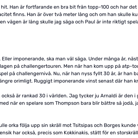
 hit. Han är fortfarande en bra bit från topp-100 och har det 
itet finns. Han är över två meter lång och om han skulle kunn
n vägen är lång skulle jag säga och Paul är inte riktigt spel
. Eller imponerande, ska man väl säga. Under många år, nästa
lagen på challengertouren. Men när han kom upp på atp-tour
spel på challengernivå. Nu, när han nyss fyllt 30 år, är han 
e längre orimligt. Ruggigt imponerande vinst senast där han 
ckså är rankad 30 i världen. Jag tycker ju Arnaldi är den i
 med när en spelare som Thompson bara blir bättre så jodå, j
skulle orka följa upp sin skräll mot Tsitsipas och Borges kund
nsik har också, precis som Kokkinakis, stått för en storskräll s