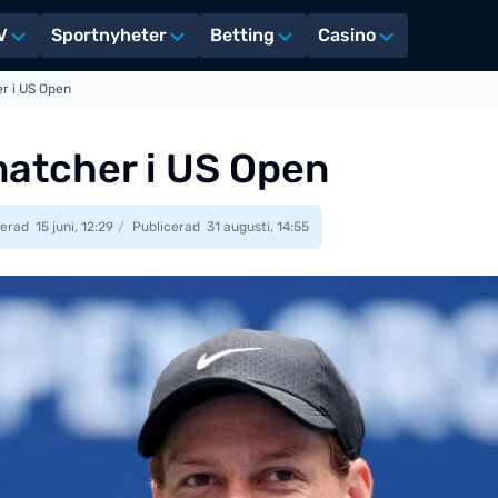
V
Sportnyheter
Betting
Casino
r i US Open
matcher i US Open
erad
15 juni, 12:29
Publicerad
31 augusti, 14:55