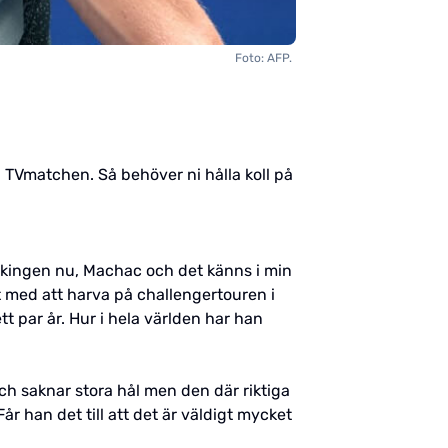
Foto: AFP.
på TVmatchen. Så behöver ni hålla koll på
ankingen nu, Machac och det känns i min
t med att harva på challengertouren i
tt par år. Hur i hela världen har han
h saknar stora hål men den där riktiga
år han det till att det är väldigt mycket