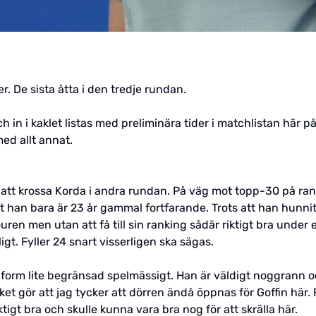
r. De sista åtta i den tredje rundan.
h in i kaklet listas med preliminära tider i matchlistan här 
ed allt annat.
kt att krossa Korda i andra rundan. På väg mot topp-30 på r
tt han bara är 23 år gammal fortfarande. Trots att han hunni
ren men utan att få till sin ranking sådär riktigt bra under e
oligt. Fyller 24 snart visserligen ska sägas.
form lite begränsad spelmässigt. Han är väldigt noggrann oc
ket gör att jag tycker att dörren ändå öppnas för Goffin här. F
tigt bra och skulle kunna vara bra nog för att skrälla här.