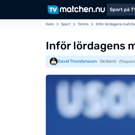
Sport på T
Hem
Sport
Tennis
Inför lördagens matche
Inför lördagens 
David Thorstensson
Skribent
Uppdat