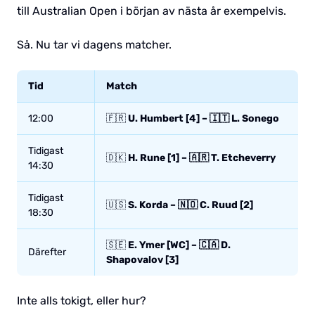
till Australian Open i början av nästa år exempelvis.
Så. Nu tar vi dagens matcher.
Tid
Match
12:00
🇫🇷
U. Humbert [4] – 🇮🇹 L. Sonego
Tidigast
🇩🇰
H. Rune [1] – 🇦🇷 T. Etcheverry
14:30
Tidigast
🇺🇸
S. Korda – 🇳🇴 C. Ruud [2]
18:30
🇸🇪
E. Ymer [WC] – 🇨🇦 D.
Därefter
Shapovalov [3]
Inte alls tokigt, eller hur?