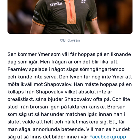
©Bildbyrån
Sen kommer Ymer som väl får hoppas på en liknande
dag som igår. Men frågan är om det blir lika lätt.
Fearnley spelade i något slags sömngångartempo
och kunde inte serva. Den lyxen får nog inte Ymer att
möta ikväll mot Shapovalov. Han måste hoppas på en
kollaps från Shapovalov vilket absolut inte är
orealistiskt, såna bjuder Shapovalov ofta på. Och lite
stöd från brorsan igen på läktaren kanske. Brorsan
som såg ut så här under matchen igår, innan han i
slutet valde att helt och hållet maskera sig. Ett, får
man säga, annorlunda beteende. Vill man se hur det
såg ut så finns det bilder inne i vår
Facebookgrupp