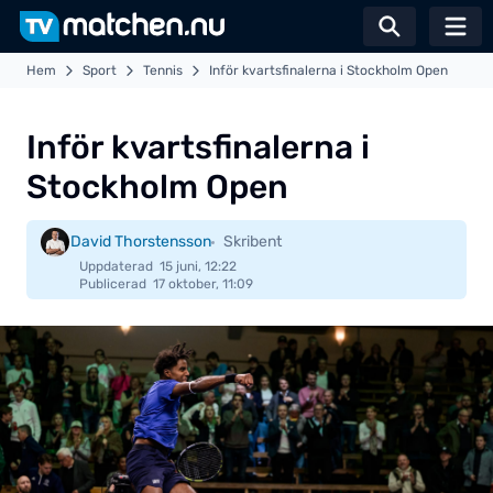
Växla sö
Hem
Sport
Tennis
Inför kvartsfinalerna i Stockholm Open
Inför kvartsfinalerna i
Stockholm Open
David Thorstensson
Skribent
Uppdaterad
15 juni, 12:22
Publicerad
17 oktober, 11:09