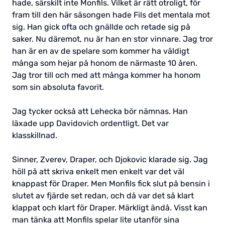
hade, särskilt inte Monfils. Vilket är rätt otroligt, för
fram till den här säsongen hade Fils det mentala mot
sig. Han gick ofta och gnällde och retade sig på
saker. Nu däremot, nu är han en stor vinnare. Jag tror
han är en av de spelare som kommer ha väldigt
många som hejar på honom de närmaste 10 åren.
Jag tror till och med att många kommer ha honom
som sin absoluta favorit.
Jag tycker också att Lehecka bör nämnas. Han
läxade upp Davidovich ordentligt. Det var
klasskillnad.
Sinner, Zverev, Draper, och Djokovic klarade sig. Jag
höll på att skriva enkelt men enkelt var det väl
knappast för Draper. Men Monfils fick slut på bensin i
slutet av fjärde set redan, och då var det så klart
klappat och klart för Draper. Märkligt ändå. Visst kan
man tänka att Monfils spelar lite utanför sina