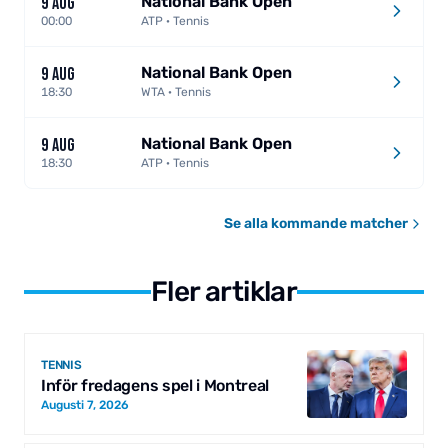
National Bank Open
9 AUG
00:00
ATP · Tennis
National Bank Open
9 AUG
18:30
WTA · Tennis
National Bank Open
9 AUG
18:30
ATP · Tennis
Se alla kommande matcher
Fler artiklar
TENNIS
Inför fredagens spel i Montreal
Augusti 7, 2026