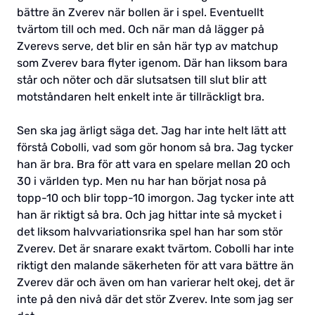
bättre än Zverev när bollen är i spel. Eventuellt
tvärtom till och med. Och när man då lägger på
Zverevs serve, det blir en sån här typ av matchup
som Zverev bara flyter igenom. Där han liksom bara
står och nöter och där slutsatsen till slut blir att
motståndaren helt enkelt inte är tillräckligt bra.
Sen ska jag ärligt säga det. Jag har inte helt lätt att
förstå Cobolli, vad som gör honom så bra. Jag tycker
han är bra. Bra för att vara en spelare mellan 20 och
30 i världen typ. Men nu har han börjat nosa på
topp-10 och blir topp-10 imorgon. Jag tycker inte att
han är riktigt så bra. Och jag hittar inte så mycket i
det liksom halvvariationsrika spel han har som stör
Zverev. Det är snarare exakt tvärtom. Cobolli har inte
riktigt den malande säkerheten för att vara bättre än
Zverev där och även om han varierar helt okej, det är
inte på den nivå där det stör Zverev. Inte som jag ser