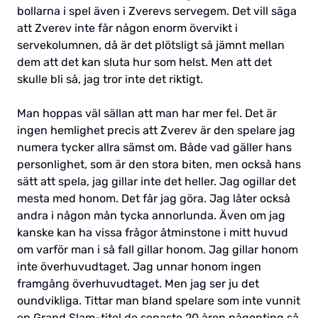
bollarna i spel även i Zverevs servegem. Det vill säga
att Zverev inte får någon enorm övervikt i
servekolumnen, då är det plötsligt så jämnt mellan
dem att det kan sluta hur som helst. Men att det
skulle bli så, jag tror inte det riktigt.
Man hoppas väl sällan att man har mer fel. Det är
ingen hemlighet precis att Zverev är den spelare jag
numera tycker allra sämst om. Både vad gäller hans
personlighet, som är den stora biten, men också hans
sätt att spela, jag gillar inte det heller. Jag ogillar det
mesta med honom. Det får jag göra. Jag låter också
andra i någon mån tycka annorlunda. Även om jag
kanske kan ha vissa frågor åtminstone i mitt huvud
om varför man i så fall gillar honom. Jag gillar honom
inte överhuvudtaget. Jag unnar honom ingen
framgång överhuvudtaget. Men jag ser ju det
oundvikliga. Tittar man bland spelare som inte vunnit
en Grand Slam-titel de senaste 20 åren någonting så