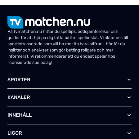
På tvmatchen.nu hittar du speltips, oddsjämförelser och
guider för att hjälpa dig fatta bättre spelbeslut. Vi riktar oss till
sportintresserade som vill ha mer än bara siffror – här får du
insikter och analyser som gör betting roligare och mer
informerat. Vi rekommenderar att du endast spelar hos
licensierade spelbolag!
SPORTER
Fotboll
KANALER
Ishockey
Amerikansk fotboll
Viaplay SE
Basket
INNEHÅLL
TV4 Play Sport Total
Handboll
Kanal 5
Om oss
Rugby
HBO Max (SE)
LIGOR
Kontakta oss
Innebandy