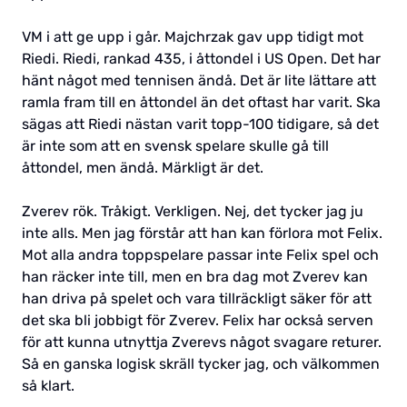
VM i att ge upp i går. Majchrzak gav upp tidigt mot
Riedi. Riedi, rankad 435, i åttondel i US Open. Det har
hänt något med tennisen ändå. Det är lite lättare att
ramla fram till en åttondel än det oftast har varit. Ska
sägas att Riedi nästan varit topp-100 tidigare, så det
är inte som att en svensk spelare skulle gå till
åttondel, men ändå. Märkligt är det.
Zverev rök. Tråkigt. Verkligen. Nej, det tycker jag ju
inte alls. Men jag förstår att han kan förlora mot Felix.
Mot alla andra toppspelare passar inte Felix spel och
han räcker inte till, men en bra dag mot Zverev kan
han driva på spelet och vara tillräckligt säker för att
det ska bli jobbigt för Zverev. Felix har också serven
för att kunna utnyttja Zverevs något svagare returer.
Så en ganska logisk skräll tycker jag, och välkommen
så klart.