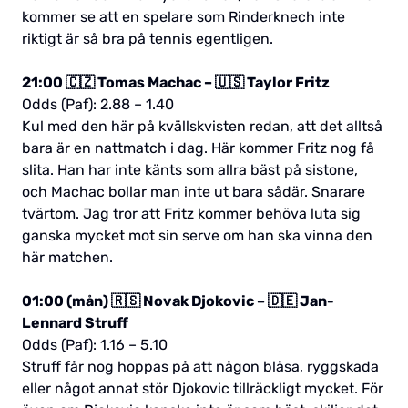
kommer se att en spelare som Rinderknech inte
riktigt är så bra på tennis egentligen.
21:00 🇨🇿 Tomas Machac – 🇺🇸 Taylor Fritz
Odds (Paf): 2.88 – 1.40
Kul med den här på kvällskvisten redan, att det alltså
bara är en nattmatch i dag. Här kommer Fritz nog få
slita. Han har inte känts som allra bäst på sistone,
och Machac bollar man inte ut bara sådär. Snarare
tvärtom. Jag tror att Fritz kommer behöva luta sig
ganska mycket mot sin serve om han ska vinna den
här matchen.
01:00 (mån) 🇷🇸 Novak Djokovic – 🇩🇪 Jan-
Lennard Struff
Odds (Paf): 1.16 – 5.10
Struff får nog hoppas på att någon blåsa, ryggskada
eller något annat stör Djokovic tillräckligt mycket. För