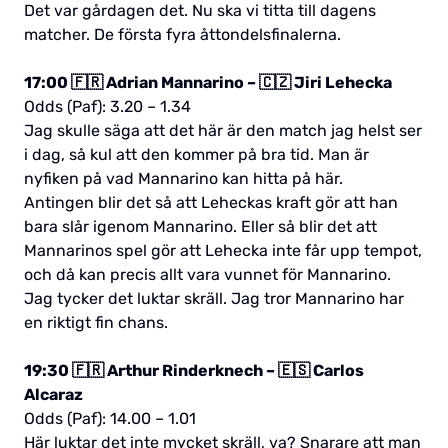
Det var gårdagen det. Nu ska vi titta till dagens
matcher. De första fyra åttondelsfinalerna.
17:00 🇫🇷 Adrian Mannarino – 🇨🇿 Jiri Lehecka
Odds (Paf): 3.20 – 1.34
Jag skulle säga att det här är den match jag helst ser
i dag, så kul att den kommer på bra tid. Man är
nyfiken på vad Mannarino kan hitta på här.
Antingen blir det så att Leheckas kraft gör att han
bara slår igenom Mannarino. Eller så blir det att
Mannarinos spel gör att Lehecka inte får upp tempot,
och då kan precis allt vara vunnet för Mannarino.
Jag tycker det luktar skräll. Jag tror Mannarino har
en riktigt fin chans.
19:30 🇫🇷 Arthur Rinderknech – 🇪🇸 Carlos
Alcaraz
Odds (Paf): 14.00 – 1.01
Här luktar det inte mycket skräll, va? Snarare att man