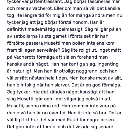
tycker var jätteintressant. Jag börjar fascineras mer
och mer av Vacherot. Eller om man så vill det kanske
tog lite längre tid för mig än för många andra men nu
tycker jag att jag börjar förstå honom. Han är
definitivt medelmåttig spelmässigt. Såg ni igår på en
av setbollarna i sista gamet i första set när han
försökte passera Musetti men bollen inte ens kom
fram till egen servelinje? Såg lite roligt ut. Inget mått
på Vacherots förmåga att slå en forehand men
kanske ändå något. Han har kantiga slag. Ingenting
är naturligt. Men han är otroligt noggrann, och han
väljer rätt nästan hela tiden. Men kanske mest av allt,
han blir tokig när han slarvar. Det är en god förmåga.
Jag tycker inte det kändes något konstigt att han
slog Musetti igår och i det väger jag också in att
Musetti, sanna mina ord. Han kommer inte vara på
den nivå han är nu över tid. Han är inte så bra. Det är
väldigt likt hur det var med Ruud för några år sen.
Det gick inte att förstå, och det visade sig senare