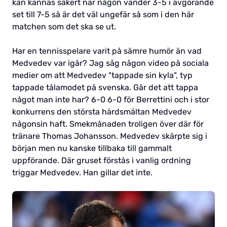
kan kännas säkert när någon vänder 3-5 i avgörande
set till 7-5 så är det väl ungefär så som i den här
matchen som det ska se ut.
Har en tennisspelare varit på sämre humör än vad
Medvedev var igår? Jag såg någon video på sociala
medier om att Medvedev "tappade sin kyla", typ
tappade tålamodet på svenska. Går det att tappa
något man inte har? 6-0 6-0 för Berrettini och i stor
konkurrens den största härdsmältan Medvedev
någonsin haft. Smekmånaden troligen över där för
tränare Thomas Johansson. Medvedev skärpte sig i
början men nu kanske tillbaka till gammalt
uppförande. Där gruset förstås i vanlig ordning
triggar Medvedev. Han gillar det inte.