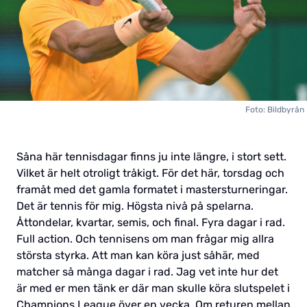
Foto: Bildbyrån
Såna här tennisdagar finns ju inte längre, i stort sett.
Vilket är helt otroligt tråkigt. För det här, torsdag och
framåt med det gamla formatet i mastersturneringar.
Det är tennis för mig. Högsta nivå på spelarna.
Åttondelar, kvartar, semis, och final. Fyra dagar i rad.
Full action. Och tennisens om man frågar mig allra
största styrka. Att man kan köra just såhär, med
matcher så många dagar i rad. Jag vet inte hur det
är med er men tänk er där man skulle köra slutspelet i
Champions League över en vecka. Om returen mellan