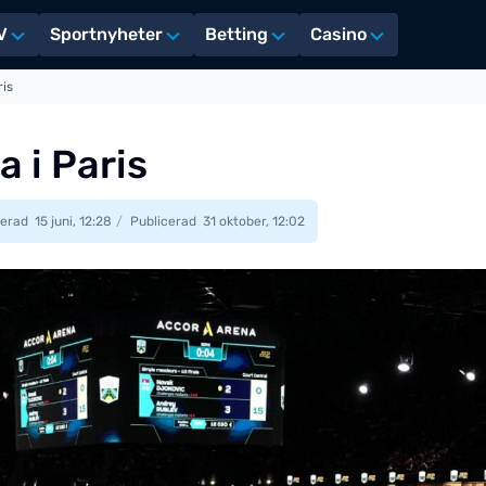
V
Sportnyheter
Betting
Casino
ris
a i Paris
erad
15 juni, 12:28
Publicerad
31 oktober, 12:02