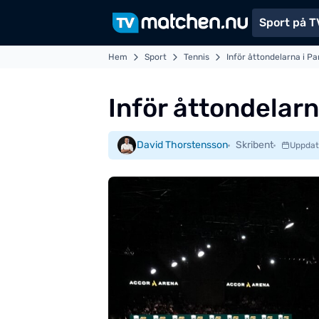
Sport på T
Hem
Sport
Tennis
Inför åttondelarna i Pa
Inför åttondelarn
David Thorstensson
Skribent
Uppdat