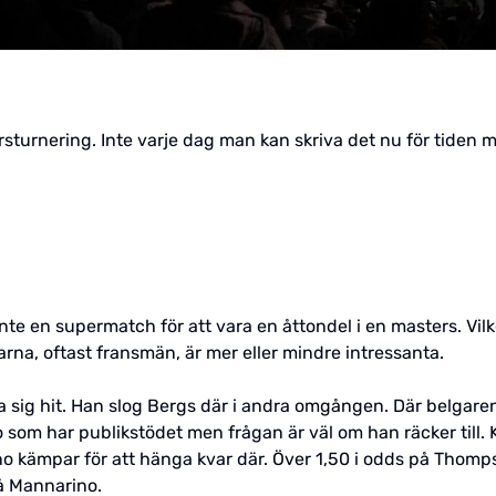
rsturnering. Inte varje dag man kan skriva det nu för tiden 
inte en supermatch för att vara en åttondel i en masters. Vilk
na, oftast fransmän, är mer eller mindre intressanta.
a sig hit. Han slog Bergs där i andra omgången. Där belgaren
 som har publikstödet men frågan är väl om han räcker till.
 kämpar för att hänga kvar där. Över 1,50 i odds på Thompso
på Mannarino.