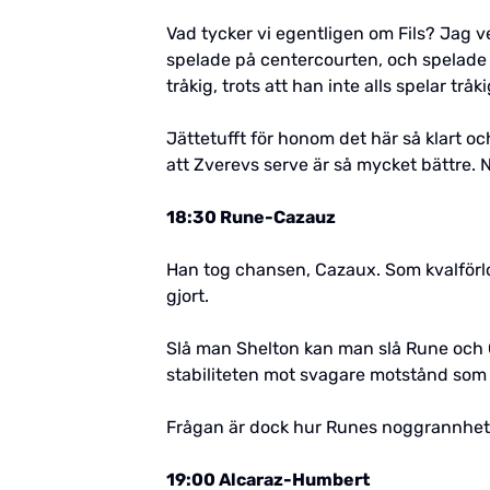
Vad tycker vi egentligen om Fils? Jag ve
spelade på centercourten, och spelade b
tråkig, trots att han inte alls spelar tråki
Jättetufft för honom det här så klart o
att Zverevs serve är så mycket bättre. Nja
18:30 Rune-Cazauz
Han tog chansen, Cazaux. Som kvalförlo
gjort.
Slå man Shelton kan man slå Rune och Ca
stabiliteten mot svagare motstånd som 
Frågan är dock hur Runes noggrannhet eg
19:00 Alcaraz-Humbert