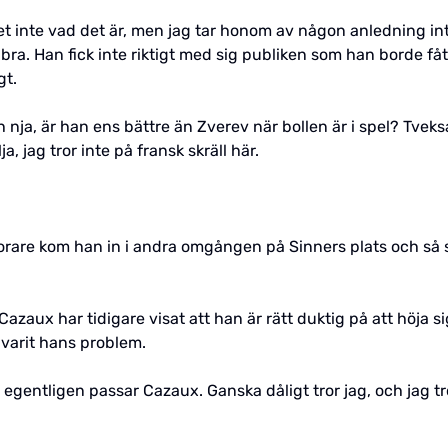
t inte vad det är, men jag tar honom av någon anledning inte 
ra. Han fick inte riktigt med sig publiken som han borde fått
gt.
ch nja, är han ens bättre än Zverev när bollen är i spel? Tv
, jag tror inte på fransk skräll här.
rare kom han in i andra omgången på Sinners plats och så s
zaux har tidigare visat att han är rätt duktig på att höja s
varit hans problem.
entligen passar Cazaux. Ganska dåligt tror jag, och jag tro