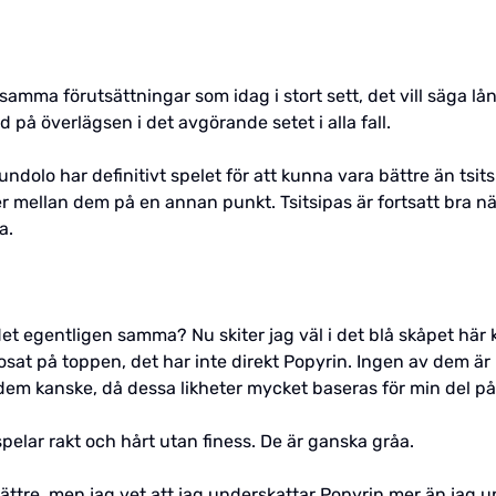
samma förutsättningar som idag i stort sett, det vill säga
d på överlägsen i det avgörande setet i alla fall.
rundolo har definitivt spelet för att kunna vara bättre än tsit
 mellan dem på en annan punkt. Tsitsipas är fortsatt bra när
a.
r det egentligen samma? Nu skiter jag väl i det blå skåpet här
nosat på toppen, det har inte direkt Popyrin. Ingen av dem är
i dem kanske, då dessa likheter mycket baseras för min del på
spelar rakt och hårt utan finess. De är ganska gråa.
ttre, men jag vet att jag underskattar Popyrin mer än jag u