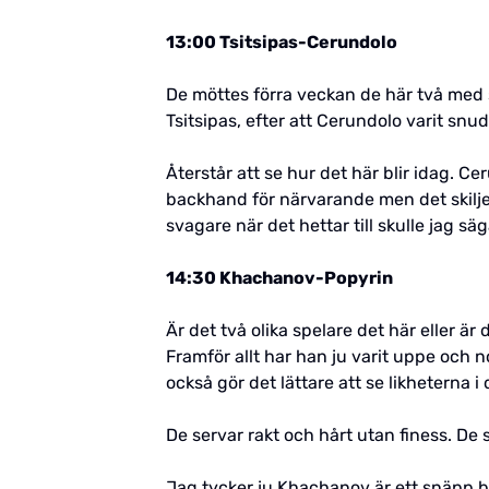
13:00 Tsitsipas-Cerundolo
De möttes förra veckan de här två med 
Tsitsipas, efter att Cerundolo varit snud
Återstår att se hur det här blir idag. Ce
backhand för närvarande men det skiljer
svagare när det hettar till skulle jag säg
14:30 Khachanov-Popyrin
Är det två olika spelare det här eller ä
Framför allt har han ju varit uppe och 
också gör det lättare att se likheterna 
De servar rakt och hårt utan finess. De 
Jag tycker ju Khachanov är ett snäpp bä