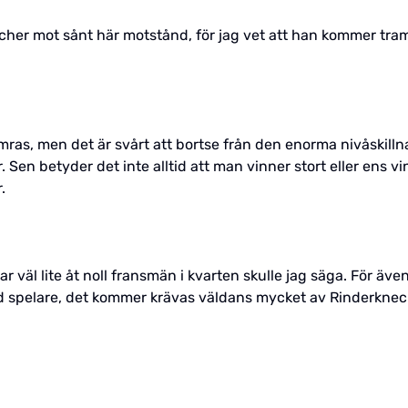
atcher mot sånt här motstånd, för jag vet att han kommer tra
mras, men det är svårt att bortse från den enorma nivåskilln
r. Sen betyder det inte alltid att man vinner stort eller ens v
.
r väl lite åt noll fransmän i kvarten skulle jag säga. För äv
ad spelare, det kommer krävas väldans mycket av Rinderknech