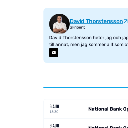
David Thorstensson
Skribent
David Thorstensson heter jag och jag 
till annat, men jag kommer allt som ofta
6 AUG
National Bank O
18:30
6 AUG