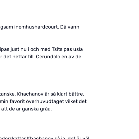
 långsam inomhushardcourt. Då vann
sipas just nu i och med Tsitsipas usla
 det hettar till. Cerundolo en av de
 kanske. Khachanov är så klart bättre.
 min favorit överhuvudtaget vilket det
 att de är ganska gråa.
nderskattar Khachanov så ja, det är väl