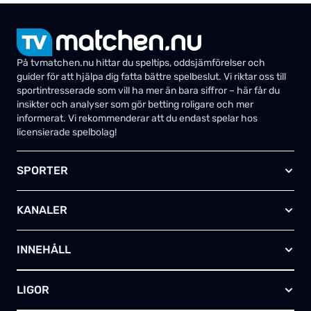
På tvmatchen.nu hittar du speltips, oddsjämförelser och
guider för att hjälpa dig fatta bättre spelbeslut. Vi riktar oss till
sportintresserade som vill ha mer än bara siffror – här får du
insikter och analyser som gör betting roligare och mer
informerat. Vi rekommenderar att du endast spelar hos
licensierade spelbolag!
SPORTER
Fotboll
KANALER
Ishockey
Amerikansk fotboll
Viaplay SE
Basket
INNEHÅLL
TV4 Play Sport Total
Handboll
Kanal 5
Om oss
Rugby
HBO Max (SE)
LIGOR
Kontakta oss
Innebandy
Alla kanaler