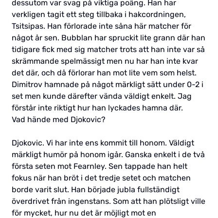
dessutom var svag på viktiga poäng. Han har
verkligen tagit ett steg tillbaka i hakcordningen,
Tsitsipas. Han förlorade inte såna här matcher för
något år sen. Bubblan har spruckit lite grann där han
tidigare fick med sig matcher trots att han inte var så
skrämmande spelmässigt men nu har han inte kvar
det där, och då förlorar han mot lite vem som helst.
Dimitrov hamnade på något märkligt sätt under 0-2 i
set men kunde därefter vända väldigt enkelt. Jag
förstår inte riktigt hur han lyckades hamna där.
Vad hände med Djokovic?
Djokovic. Vi har inte ens kommit till honom. Väldigt
märkligt humör på honom igår. Ganska enkelt i de två
första seten mot Fearnley. Sen tappade han helt
fokus när han bröt i det tredje setet och matchen
borde varit slut. Han började jubla fullständigt
överdrivet från ingenstans. Som att han plötsligt ville
för mycket, hur nu det är möjligt mot en