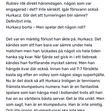
Rublev rök direkt häromdagen, någon som var
engagerad i det? Inte särskilt. Igår försvann också
Hurkacz. Gör det att turneringen blir sämre?
Definitivt inte.
Hurkacz borta – Men spelar det någon roll?
Det var en märklig förlust han åkte på, Hurkacz. Det
kändes som att han bara var sämre under hela
matchen men han lyckades på något vis hela tiden
hanka sig kvar. När fjärde set gick in i ett tiebreak
kändes han fortfarande mycket sämre. Men han
hängde kvar där också. Innan han vid 7-7 försökte
kasta sig efter en volley som någon slags superhjälte.
Nu är det dock så att Hurkacz troligen är tennisens
främsta klumpeduns numera. han är en fantastisk
spelare som kan hänga med i bollandet trots att han
har en av världens bästa servar. Det är lite unikt. Men
som sagt, han är en klumpeduns. Han är inte smidig.
Och lite grann, klumpedunsar ska inte leka