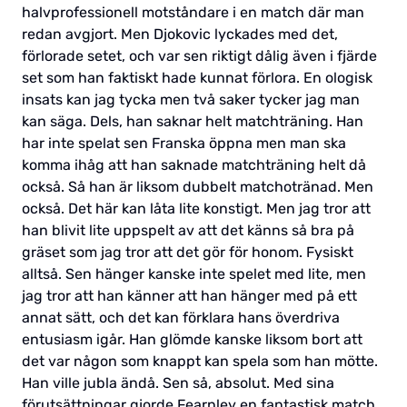
halvprofessionell motståndare i en match där man
redan avgjort. Men Djokovic lyckades med det,
förlorade setet, och var sen riktigt dålig även i fjärde
set som han faktiskt hade kunnat förlora. En ologisk
insats kan jag tycka men två saker tycker jag man
kan säga. Dels, han saknar helt matchträning. Han
har inte spelat sen Franska öppna men man ska
komma ihåg att han saknade matchträning helt då
också. Så han är liksom dubbelt matchotränad. Men
också. Det här kan låta lite konstigt. Men jag tror att
han blivit lite uppspelt av att det känns så bra på
gräset som jag tror att det gör för honom. Fysiskt
alltså. Sen hänger kanske inte spelet med lite, men
jag tror att han känner att han hänger med på ett
annat sätt, och det kan förklara hans överdriva
entusiasm igår. Han glömde kanske liksom bort att
det var någon som knappt kan spela som han mötte.
Han ville jubla ändå. Sen så, absolut. Med sina
förutsättningar gjorde Fearnley en fantastisk match