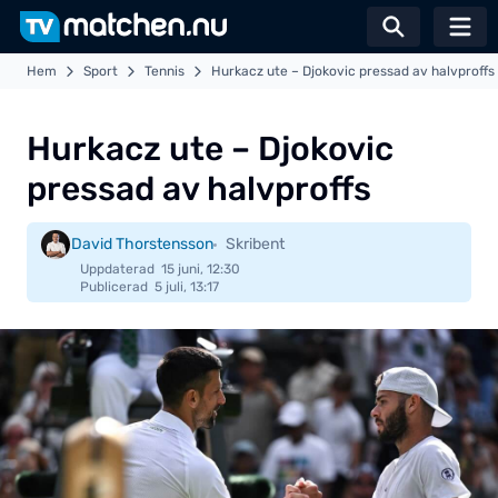
Växla sö
Hem
Sport
Tennis
Hurkacz ute – Djokovic pressad av halvproffs
Hurkacz ute – Djokovic
pressad av halvproffs
David Thorstensson
Skribent
Uppdaterad
15 juni, 12:30
Publicerad
5 juli, 13:17