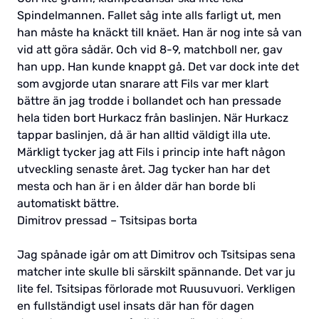
Spindelmannen. Fallet såg inte alls farligt ut, men
han måste ha knäckt till knäet. Han är nog inte så van
vid att göra sådär. Och vid 8-9, matchboll ner, gav
han upp. Han kunde knappt gå. Det var dock inte det
som avgjorde utan snarare att Fils var mer klart
bättre än jag trodde i bollandet och han pressade
hela tiden bort Hurkacz från baslinjen. När Hurkacz
tappar baslinjen, då är han alltid väldigt illa ute.
Märkligt tycker jag att Fils i princip inte haft någon
utveckling senaste året. Jag tycker han har det
mesta och han är i en ålder där han borde bli
automatiskt bättre.
Dimitrov pressad – Tsitsipas borta
Jag spånade igår om att Dimitrov och Tsitsipas sena
matcher inte skulle bli särskilt spännande. Det var ju
lite fel. Tsitsipas förlorade mot Ruusuvuori. Verkligen
en fullständigt usel insats där han för dagen