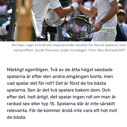
Det blev inget överdrivet imponerande resultat för Novak Djokovic mot
halvproffset Jacob Fearnley under torsdagen. Foto: Ben Stansall/AFP.
Märkligt egentligen. Två av de åtta högst seedade
spelarna är efter den andra omgången borta, men
vad spelar det för roll? Det är först de tre bästa
spelarna. Sen är det två spelare bakom dem. Och
efter det, helt ärligt, det spelar ingen roll om man är
rankad sex eller typ 15. Spelarna där är inte särskilt
relevanta. För de kommer ändå inte vara ett hot mot
de bästa.