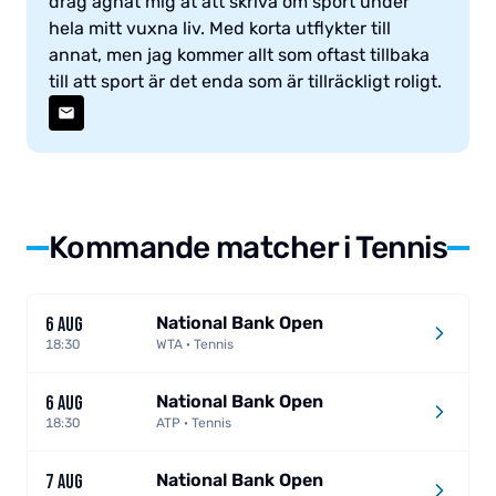
drag ägnat mig åt att skriva om sport under
hela mitt vuxna liv. Med korta utflykter till
annat, men jag kommer allt som oftast tillbaka
till att sport är det enda som är tillräckligt roligt.
Kommande matcher i Tennis
National Bank Open
6 AUG
18:30
WTA · Tennis
National Bank Open
6 AUG
18:30
ATP · Tennis
National Bank Open
7 AUG