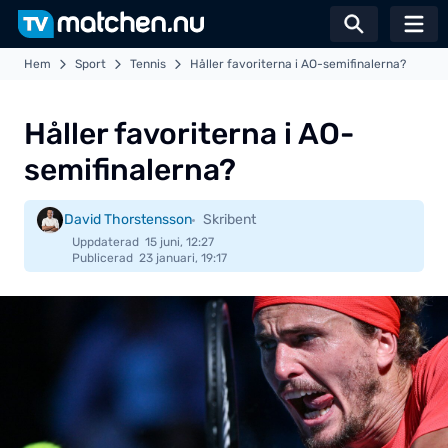
Växla sö
Hem
Sport
Tennis
Håller favoriterna i AO-semifinalerna?
Håller favoriterna i AO-
semifinalerna?
David Thorstensson
Skribent
Uppdaterad
15 juni, 12:27
Publicerad
23 januari, 19:17