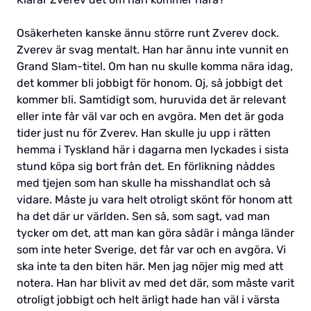
Osäkerheten kanske ännu större runt Zverev dock.
Zverev är svag mentalt. Han har ännu inte vunnit en
Grand Slam-titel. Om han nu skulle komma nära idag,
det kommer bli jobbigt för honom. Oj, så jobbigt det
kommer bli. Samtidigt som, huruvida det är relevant
eller inte får väl var och en avgöra. Men det är goda
tider just nu för Zverev. Han skulle ju upp i rätten
hemma i Tyskland här i dagarna men lyckades i sista
stund köpa sig bort från det. En förlikning nåddes
med tjejen som han skulle ha misshandlat och så
vidare. Måste ju vara helt otroligt skönt för honom att
ha det där ur världen. Sen så, som sagt, vad man
tycker om det, att man kan göra sådär i många länder
som inte heter Sverige, det får var och en avgöra. Vi
ska inte ta den biten här. Men jag nöjer mig med att
notera. Han har blivit av med det där, som måste varit
otroligt jobbigt och helt ärligt hade han väl i värsta