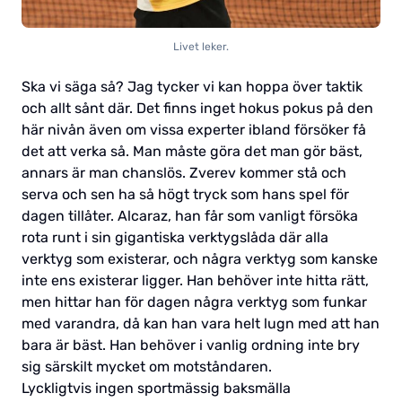
Livet leker.
Ska vi säga så? Jag tycker vi kan hoppa över taktik
och allt sånt där. Det finns inget hokus pokus på den
här nivån även om vissa experter ibland försöker få
det att verka så. Man måste göra det man gör bäst,
annars är man chanslös. Zverev kommer stå och
serva och sen ha så högt tryck som hans spel för
dagen tillåter. Alcaraz, han får som vanligt försöka
rota runt i sin gigantiska verktygslåda där alla
verktyg som existerar, och några verktyg som kanske
inte ens existerar ligger. Han behöver inte hitta rätt,
men hittar han för dagen några verktyg som funkar
med varandra, då kan han vara helt lugn med att han
bara är bäst. Han behöver i vanlig ordning inte bry
sig särskilt mycket om motståndaren.
Lyckligtvis ingen sportmässig baksmälla