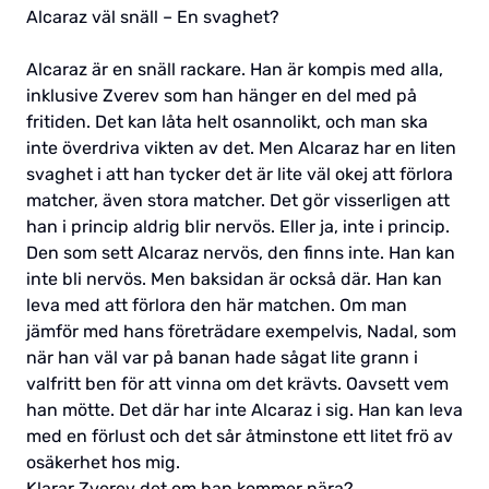
Alcaraz väl snäll – En svaghet?
Alcaraz är en snäll rackare. Han är kompis med alla,
inklusive Zverev som han hänger en del med på
fritiden. Det kan låta helt osannolikt, och man ska
inte överdriva vikten av det. Men Alcaraz har en liten
svaghet i att han tycker det är lite väl okej att förlora
matcher, även stora matcher. Det gör visserligen att
han i princip aldrig blir nervös. Eller ja, inte i princip.
Den som sett Alcaraz nervös, den finns inte. Han kan
inte bli nervös. Men baksidan är också där. Han kan
leva med att förlora den här matchen. Om man
jämför med hans företrädare exempelvis, Nadal, som
när han väl var på banan hade sågat lite grann i
valfritt ben för att vinna om det krävts. Oavsett vem
han mötte. Det där har inte Alcaraz i sig. Han kan leva
med en förlust och det sår åtminstone ett litet frö av
osäkerhet hos mig.
Klarar Zverev det om han kommer nära?