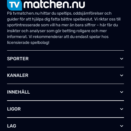
På tvmatchen.nu hittar du speltips, oddsjämförelser och
guider för att hjälpa dig fatta bättre spelbeslut. Vi riktar oss till
sportintresserade som vill ha mer än bara siffror – här får du
insikter och analyser som gör betting roligare och mer
informerat. Vi rekommenderar att du endast spelar hos
licensierade spelbolag!
SPORTER
Fotboll
KANALER
Ishockey
Amerikansk fotboll
Viaplay SE
Basket
INNEHÅLL
TV4 Play Sport Total
Handboll
Kanal 5
Om oss
Rugby
HBO Max (SE)
LIGOR
Kontakta oss
Innebandy
Alla kanaler
Annonsera
Futsal
EFL-cupen
Skapa egen TV-tablå
LAG
Bandy
Championship