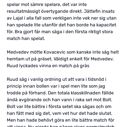
spelar mot sämre spelare, det var inte
resultatmässigt övertygande direkt. Jättefin insats
av Lajal i alla fall som verkligen inte vek ner sig utan
han spelade lite utanför det han borde ha kapacitet
för. Bra gjort får man säga i den första riktigt stora
match han spelat.
Medvedev mötte Kovacevic som kanske inte såg helt
hemtam ut på gräset. Väldigt enkelt för Medvedev.
Ruud lyckades vinna en match på gräs
Ruud såg i vanlig ordning ut att vara i tidsnöd i
princip innan bollen var i spel men lite som jag
trodde på förhand. Den totala klasskillnaden fällde
ändå avgörande och han vann i raka set mot Bolt.
Bolt var lite bättre i första setet ska sägas och om
han fått med sig det, vem vet hur det hade slutat.
Men han hade behövt göra en lite bättre match för
att vinna. Nu gjorde han någon slags normalmatch,