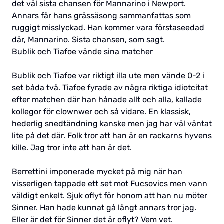
det väl sista chansen för Mannarino i Newport.
Annars får hans grässäsong sammanfattas som
ruggigt misslyckad. Han kommer vara förstaseedad
där, Mannarino. Sista chansen, som sagt.
Bublik och Tiafoe vände sina matcher
Bublik och Tiafoe var riktigt illa ute men vände 0-2 i
set båda två. Tiafoe fyrade av några riktiga idiotcitat
efter matchen där han hånade allt och alla, kallade
kollegor för clownwer och så vidare. En klassisk,
hederlig snedtändning kanske men jag har väl väntat
lite på det där. Folk tror att han är en rackarns hyvens
kille. Jag tror inte att han är det.
Berrettini imponerade mycket på mig när han
visserligen tappade ett set mot Fucsovics men vann
väldigt enkelt. Sjuk oflyt för honom att han nu möter
Sinner. Han hade kunnat gå långt annars tror jag.
Eller är det för Sinner det är oflyt? Vem vet.