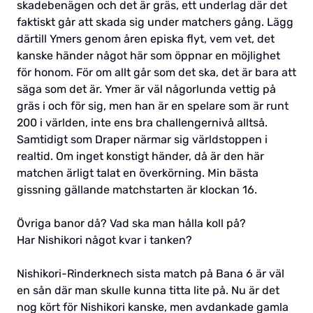
skadebenägen och det är gräs, ett underlag där det
faktiskt går att skada sig under matchers gång. Lägg
därtill Ymers genom åren episka flyt, vem vet, det
kanske händer något här som öppnar en möjlighet
för honom. För om allt går som det ska, det är bara att
säga som det är. Ymer är väl någorlunda vettig på
gräs i och för sig, men han är en spelare som är runt
200 i världen, inte ens bra challengernivå alltså.
Samtidigt som Draper närmar sig världstoppen i
realtid. Om inget konstigt händer, då är den här
matchen ärligt talat en överkörning. Min bästa
gissning gällande matchstarten är klockan 16.
Övriga banor då? Vad ska man hålla koll på?
Har Nishikori något kvar i tanken?
Nishikori-Rinderknech sista match på Bana 6 är väl
en sån där man skulle kunna titta lite på. Nu är det
nog kört för Nishikori kanske, men avdankade gamla