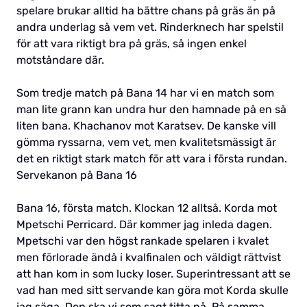
spelare brukar alltid ha bättre chans på gräs än på
andra underlag så vem vet. Rinderknech har spelstil
för att vara riktigt bra på gräs, så ingen enkel
motståndare där.
Som tredje match på Bana 14 har vi en match som
man lite grann kan undra hur den hamnade på en så
liten bana. Khachanov mot Karatsev. De kanske vill
gömma ryssarna, vem vet, men kvalitetsmässigt är
det en riktigt stark match för att vara i första rundan.
Servekanon på Bana 16
Bana 16, första match. Klockan 12 alltså. Korda mot
Mpetschi Perricard. Där kommer jag inleda dagen.
Mpetschi var den högst rankade spelaren i kvalet
men förlorade ändå i kvalfinalen och väldigt rättvist
att han kom in som lucky loser. Superintressant att se
vad han med sitt servande kan göra mot Korda skulle
jag säga. Den ska vi som sagt titta på. På samma