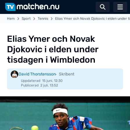
Växla sö
Hem
Sport
Tennis
Elias Ymer och Novak Djokovic i elden under 
Elias Ymer och Novak
Djokovic i elden under
tisdagen i Wimbledon
David Thorstensson
Skribent
Uppdaterad
15 juni, 12:30
Publicerad
2 juli, 13:52