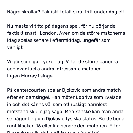
Några skrällar? Faktiskt totalt skrällfritt under dag ett.
Nu måste vi titta på dagens spel, för nu börjar de
faktiskt snart i London. Även om de större matcherna
idag spelas senare i eftermiddag, ungefär som
vanligt.
Vi gör som igår tycker jag. Vi tar de större banorna
och eventuella andra intressanta matcher.
Ingen Murray i singel
På centercourten spelar Djokovic som andra match
efter en damsingel. Han möter Kopriva som kvalade
in och det känns väl som ett ruskigt harmlöst
motstånd skulle jag säga. Men kanske kan man ändå
se någonting om Djokovic fysiska status. Borde börja
runt klockan 16 eller lite senare den matchen. Efter
Djokovic skulle det varit Murrays farväl på