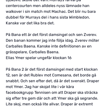
centercourten men alldeles nyss lämnade han
walkover i sin match mot Machac. Det blir nu bara
dubbel för Murrays del i hans sista Wimbledon.
Kanske var det lika bra det.
På Bana ett är det först damsingel och sen Zverev.
Den banan kommer jag inte följa idag. Zverev möter
Carballes Baena. Kanske inte definitionen av en
grässpelare, Carballes Baena.
Elias Ymer spelar ungefär klockan 16
På Bana 2 är det först damsingel med start klockan
12, sen är det Rublev mot Comesana, det borde gå
snabbt. Och sen efter det, då är det svenskt. Draper
mot Ymer. Jag har skojat lite i vår kära
facebookgrupp Tennisen om att Draper ska sträcka
sig efter tre gem där och att Ymer ska gå segrande.
Lite skoj, men också lite allvar. Draper är extremt