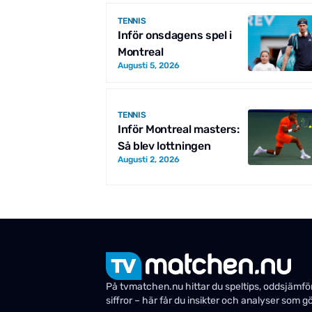
TENNIS
Inför onsdagens spel i
Montreal
Augusti 5, 2026
TENNIS
Inför Montreal masters:
Så blev lottningen
Augusti 2, 2026
På tvmatchen.nu hittar du speltips, oddsjämförel
siffror – här får du insikter och analyser som 