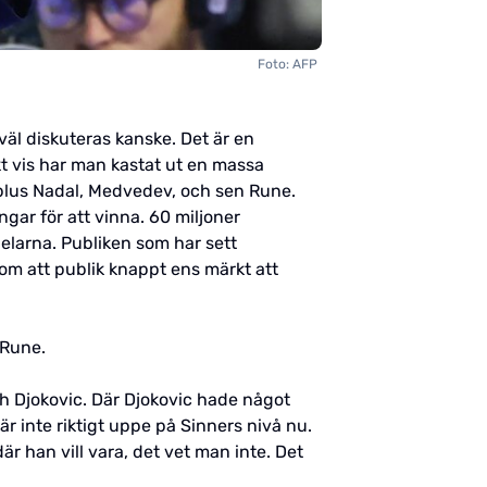
Foto: AFP
 väl diskuteras kanske. Det är en
kt vis har man kastat ut en massa
, plus Nadal, Medvedev, och sen Rune.
gar för att vinna. 60 miljoner
elarna. Publiken som har sett
om att publik knappt ens märkt att
 Rune.
ch Djokovic. Där Djokovic hade något
är inte riktigt uppe på Sinners nivå nu.
är han vill vara, det vet man inte. Det