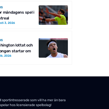
IS
ör måndagens spel i
treal
sti 3, 2026
IS
hington lottat och
ongen startar om
 26, 2026
ill sportintresserade som vill ha mer än bara
spelar hos licensierade spelbolag!