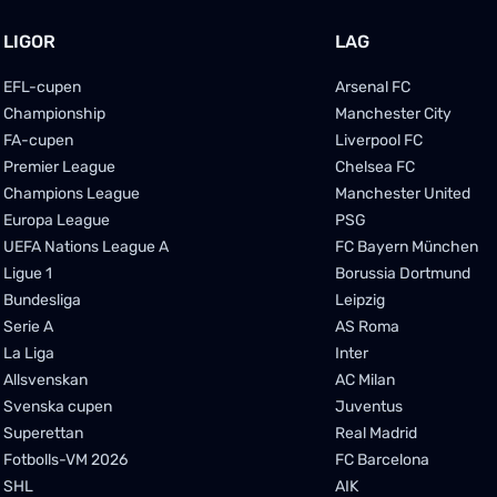
LIGOR
LAG
EFL-cupen
Arsenal FC
Championship
Manchester City
FA-cupen
Liverpool FC
Premier League
Chelsea FC
Champions League
Manchester United
Europa League
PSG
UEFA Nations League A
FC Bayern München
Ligue 1
Borussia Dortmund
Bundesliga
Leipzig
Serie A
AS Roma
La Liga
Inter
Allsvenskan
AC Milan
Svenska cupen
Juventus
Superettan
Real Madrid
Fotbolls-VM 2026
FC Barcelona
SHL
AIK