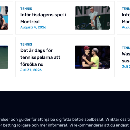
TENNIS
TENN
Inför tisdagens spel i
Inf
Montreal
Mon
Augusti 4, 2026
Augu
TENNIS
TENN
Det är dags för
Was
tennisspelarna att
säs
försöka nu
Juli
Juli 31, 2026
ser och guider för att hjälpa dig fatta bättre spelbeslut. Vi riktar oss t
gör betting roligare och mer informerat. Vi rekommenderar att du endast 