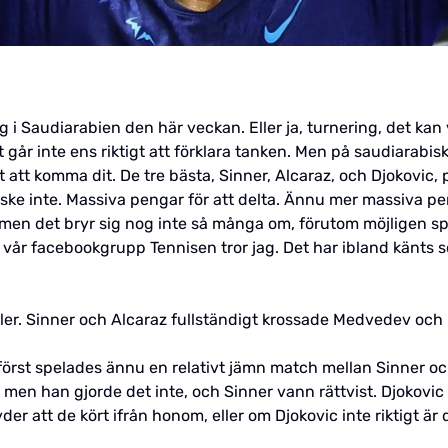
g i Saudiarabien den här veckan. Eller ja, turnering, det kan
 går inte ens riktigt att förklara tanken. Men på saudiarabis
 att komma dit. De tre bästa, Sinner, Alcaraz, och Djokovic
ke inte. Massiva pengar för att delta. Ännu mer massiva pen
 men det bryr sig nog inte så många om, förutom möjligen sp
vår facebookgrupp Tennisen tror jag. Det har ibland känts s
inaler. Sinner och Alcaraz fullständigt krossade Medvedev och
 först spelades ännu en relativt jämn match mellan Sinner o
, men han gjorde det inte, och Sinner vann rättvist. Djokovic 
er att de kört ifrån honom, eller om Djokovic inte riktigt är d