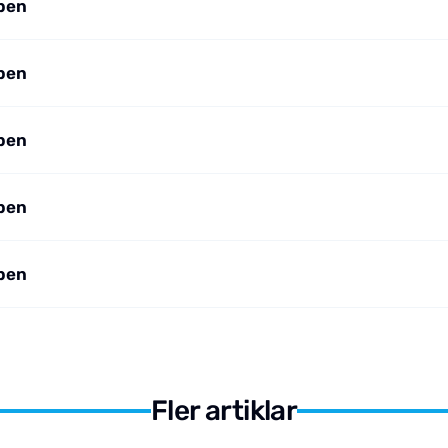
pen
pen
pen
pen
pen
Fler artiklar