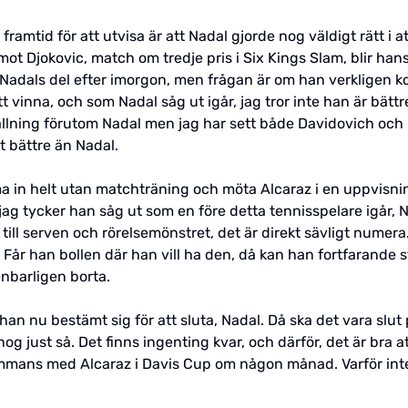
ramtid för att utvisa är att Nadal gjorde nog väldigt rätt i
 Djokovic, match om tredje pris i Six Kings Slam, blir hans 
r Nadals del efter imorgon, men frågan är om han verkligen
 vinna, och som Nadal såg ut igår, jag tror inte han är bätt
tällning förutom Nadal men jag har sett både Davidovich och
t bättre än Nadal.
mma in helt utan matchträning och möta Alcaraz i en uppvisni
jag tycker han såg ut som en före detta tennisspelare igår, N
till serven och rörelsemönstret, det är direkt sävligt numera
 Får han bollen där han vill ha den, då kan han fortfarande s
nbarligen borta.
 han nu bestämt sig för att sluta, Nadal. Då ska det vara slut 
nog just så. Det finns ingenting kvar, och därför, det är bra a
ans med Alcaraz i Davis Cup om någon månad. Varför inte i