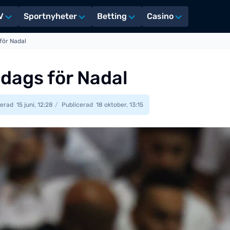
V
Sportnyheter
Betting
Casino
 för Nadal
t dags för Nadal
erad
15 juni, 12:28
Publicerad
18 oktober, 13:15